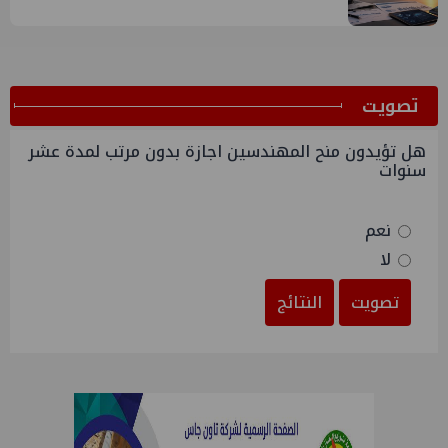
ﺗﺼﻮﻳﺖ
هل تؤيدون منح المهندسين اجازة بدون مرتب لمدة عشر
سنوات
نعم
لا
تصويت
النتائج