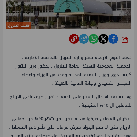
هيئة البترول
شارك
تعقد اليوم الاربعاء بمقر وزارة البترول بالعاصمة الادارية ،
الجمعية العمومية للهيئة العامة للبترول ، بحضور وزير البترول
كريم بدوي ووزير التنمية المحلية وعدد من الوزراء واعضاء
المجلس التنفيذي ونيابة المالية بالهيئة .
وسيتم بعد اسدال الستار على الجمعية تقرير صرف باقي الارباح
للعاملين ال ‎%‎10 المتبقية .
يذكر ان العاملين صرفوا منذ ما يقرب من شهر ‎%‎90 من اجمالي
الارباح حتى لا تقم البنوك بفرض غرامات على تأخر دفع الاقساط ،
وهو الاقتراح الذي تقدمت به السيدة امل طنطاوي نائب المالية