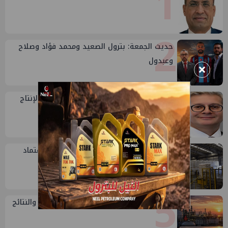
1
2
حديث الجمعة: بترول الصعيد ومحمد فؤاد وصلاح
وعبدول
×
3
وزير البترول: الصعيد منطقة واعدة لزيادة الإنتاج
وتوفير فرص عمل
4
سيدبك تؤكد ريادتها في جودة الخامات باعتماد
عالمي جديد
5
تقييم أداء وزارة البترول...بين حساب الأداء والنتائج