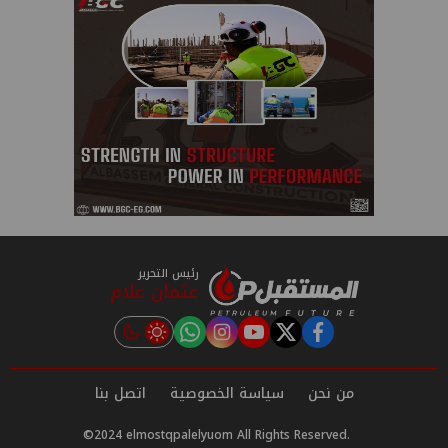
رئيس التحرير
عثمان علام
instagram
tiktok
youtube
twitter
facebook
من نحن
سياسة الخصوصية
اتصل بنا
©2024 elmostqpalelyuom All Rights Reserved.