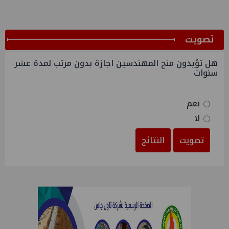
ﺗﺼﻮﻳﺖ
هل تؤيدون منح المهندسين اجازة بدون مرتب لمدة عشر
سنوات
نعم
لا
تصويت
النتائج