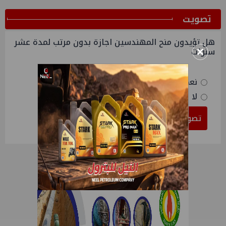
ﺗﺼﻮﻳﺖ
هل تؤيدون منح المهندسين اجازة بدون مرتب لمدة عشر
×
سنوات
نعم
لا
تصويت
النتائج