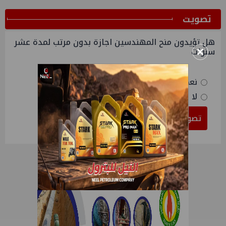
ﺗﺼﻮﻳﺖ
هل تؤيدون منح المهندسين اجازة بدون مرتب لمدة عشر
×
سنوات
نعم
لا
تصويت
النتائج