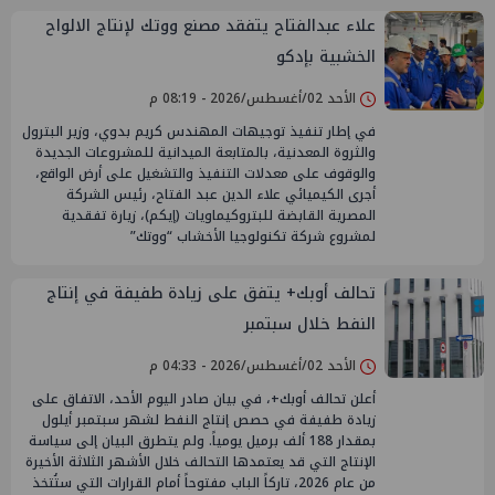
علاء عبدالفتاح يتفقد مصنع ووتك لإنتاج الالواح
الخشبية بإدكو
الأحد 02/أغسطس/2026 - 08:19 م
في إطار تنفيذ توجيهات المهندس كريم بدوي، وزير البترول
والثروة المعدنية، بالمتابعة الميدانية للمشروعات الجديدة
والوقوف على معدلات التنفيذ والتشغيل على أرض الواقع،
أجرى الكيميائي علاء الدين عبد الفتاح، رئيس الشركة
المصرية القابضة للبتروكيماويات (إيكم)، زيارة تفقدية
لمشروع شركة تكنولوجيا الأخشاب “ووتك”
تحالف أوبك+ يتفق على زيادة طفيفة في إنتاج
النفط خلال سبتمبر
الأحد 02/أغسطس/2026 - 04:33 م
أعلن تحالف أوبك+، في بيان صادر اليوم الأحد، الاتفاق على
زيادة طفيفة في حصص إنتاج النفط لشهر سبتمبر أيلول
بمقدار 188 ألف برميل يومياً. ولم يتطرق البيان إلى سياسة
الإنتاج التي قد يعتمدها التحالف خلال الأشهر الثلاثة الأخيرة
من عام 2026، تاركاً الباب مفتوحاً أمام القرارات التي ستُتخذ