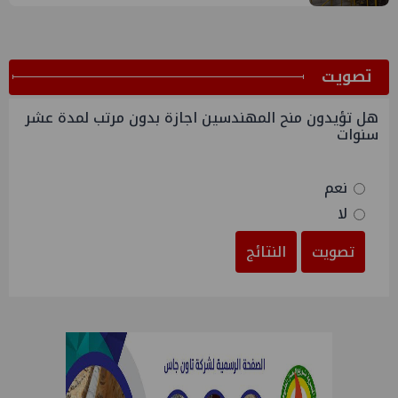
ﺗﺼﻮﻳﺖ
هل تؤيدون منح المهندسين اجازة بدون مرتب لمدة عشر
سنوات
نعم
لا
تصويت
النتائج