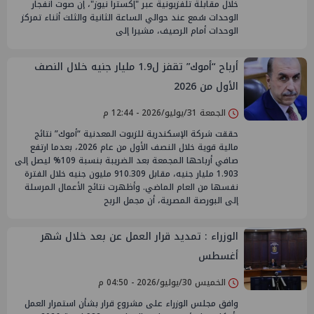
خلال مقابلة تلفزيونية عبر "إكسترا نيوز"، إن صوت انفجار
الوحدات سُمع عند حوالي الساعة الثانية والثلث أثناء تمركز
الوحدات أمام الرصيف، مشيرا إلى
أرباح “أموك” تقفز ل1.9 مليار جنيه خلال النصف
الأول من 2026
الجمعة 31/يوليو/2026 - 12:44 م
حققت شركة الإسكندرية للزيوت المعدنية “أموك” نتائج
مالية قوية خلال النصف الأول من عام 2026، بعدما ارتفع
صافي أرباحها المجمعة بعد الضريبة بنسبة 109% ليصل إلى
1.903 مليار جنيه، مقابل 910.309 مليون جنيه خلال الفترة
نفسها من العام الماضي. وأظهرت نتائج الأعمال المرسلة
إلى البورصة المصرية، أن مجمل الربح
الوزراء : تمديد قرار العمل عن بعد خلال شهر
أغسطس
الخميس 30/يوليو/2026 - 04:50 م
وافق مجلس الوزراء على مشروع قرار بشأن استمرار العمل