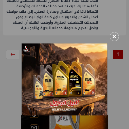
​أكدت هيئة ميناء دمياط استمرار النشاط التشغيلي بالميناء
بكفاءة عالية، حيث تشهد مختلف المحطات والأرصفة
انتظامًا تامًا في استقبال ومغادرة السفن، إلى جانب مواصلة
أعمال الشحن والتفريغ وتداول كافة أنواع البضائع وفق
المعدلات التشغيلية المقررة. ​وأوضحت الهيئة أن الميناء
يواصل تقديم منظومة خدماته البحرية واللوجستية
×
8
7
6
5
4
3
2
1