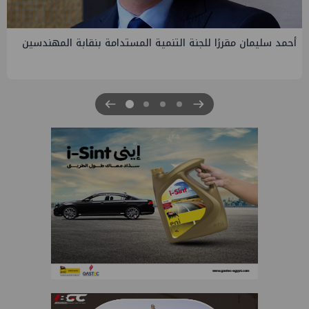
PMS تنهي أعمال إنزال الخطوط البحرية الثلاث بمشروع المرحلة
الرابعة لتنمية حقل غاز كاموس البحري التابع لشركة شمال سيناء
للبترول