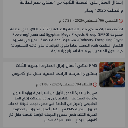
إسدال الستار على النسخة الثانية من "منتدى مصر للطاقة
والصناعة 2026" بنجاح
الخميس 06/أغسطس/2026 - 07:39 م
اختُتمت فعاليات منتدى مصر للطاقة والصناعة (VOL.2 2026)، الذي تنظمه
مجموعة Egyptian Mega Projects Group (EMPG) تحت شعار (Powering
Industry. Energizing Egypt)، مستعرضاً محطة ناصعة التميز في مسيرة
القطاع. شهدت هذه النسخة نجاحاً يفوق التوقعات على كافة المستويات؛
حيث تحول المنتدى إلى منصة استراتيجية فارقة
PMS تنهي أعمال إنزال الخطوط البحرية الثلاث
بمشروع المرحلة الرابعة لتنمية حقل غاز كاموس
البحري التابع لشركة شمال سيناء للبترول
الثلاثاء 04/أغسطس/2026 - 01:06 م
في إطار تنفيذ المحور الأول من استراتيجية وزارة البترول
والثروة المعدنية، الهادف إلى زيادة معدلات إنتاج الغاز
الطبيعي وتعزيز أمن الطاقة في مصر ، نجحت شركة خدمات
البترول البحرية PMS في انهاء أعمال مد وإنزال الخطوط
البحرية الثلاث ضمن مشروع المرحلة الرابعة لتنمية حقل غاز
كاموس البحري التابع لشركة شمال