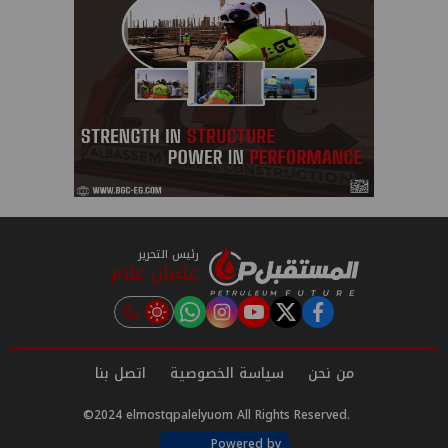
رئيس التحرير
عثمان علام
instagram
tiktok
youtube
twitter
facebook
من نحن
سياسة الخصوصية
اتصل بنا
©2024 elmostqpalelyuom All Rights Reserved.
Powered by