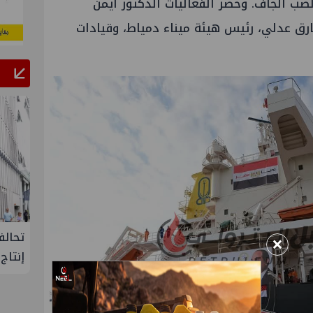
صب الجاف. وحضر الفعاليات الدكتور أيمن
رق عدلي، رئيس هيئة ميناء دمياط، وقيادات
لإنتاج
تحالف أوبك+ يتفق على زيادة طفيفة في
إسدال
×
إنتاج النفط خلال سبتمبر
"منتدى 