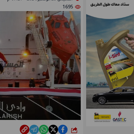
1695
شارك