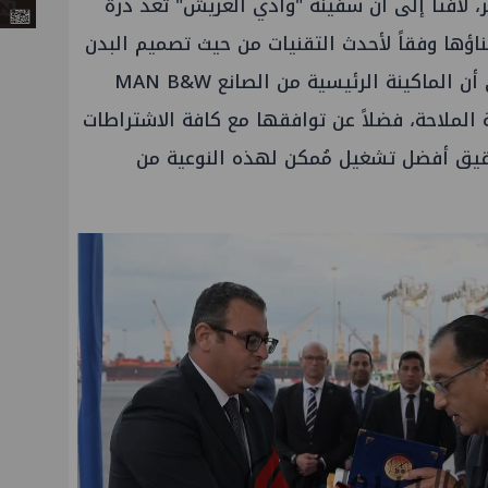
ا 32.26 متر وغاطس 14.5 متر، لافتاً إلى أن سفينة "وادي العريش" تُعد درة
اؤها وفقاً لأحدث التقنيات من حيث تصميم البدن
لخفض استهلاك الوقود، إضافة إلى أن الماكينة الرئيسية من الصانع MAN B&W
الملاحة، فضلاً عن توافقها مع كافة الاشتراطات
تحقيق أفضل تشغيل مُمكن لهذه النوعية من