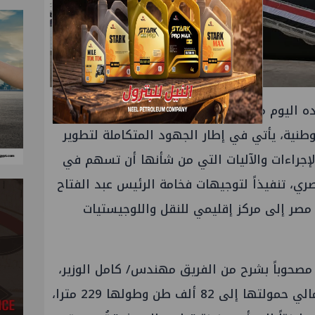
ده اليوم من انضمام سفينة "وادي العريش"
طنية، يأتي في إطار الجهود المتكاملة لتطوير
لإجراءات والآليات التي من شأنها أن تسهم في
ي، تنفيذاً لتوجيهات فخامة الرئيس عبد الفتاح
صر إلى مركز إقليمي للنقل واللوجيستيات
مصحوباً بشرح من الفريق مهندس/ كامل الوزير،
الذي أشار إلى أن السفينة يصل اجمالي حمولتها إلى 82 ألف طن وطولها 229 مترا،