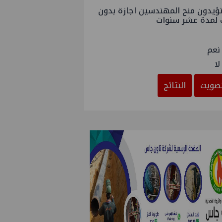
ؤيدون منح المهندسين اجازة بدون
 لمدة عشر سنوات
نعم
لا
صويت
النتائج