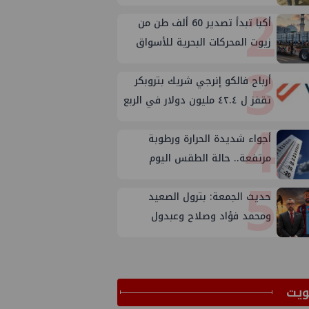
2
المكتب الفني للوزير؟
أكبا تبدأ تصدير 60 ألف طن من
زيوت المحركات البحرية للأسواق
3
الخارجية
أرباح فالكو إنرجي شريك بتروبكر
تقفز ل ٤٢.٤ مليون دولار في الربع
4
الثاني من ٢٠٢٦
أجواء شديدة الحرارة ورطوبة
مرتفعة.. حالة الطقس اليوم
5
الجمعة 7 أغسطس 2026
حديث الجمعة: بترول الصعيد
ومحمد فؤاد وصلاح وعبدول
ﻳﺖ