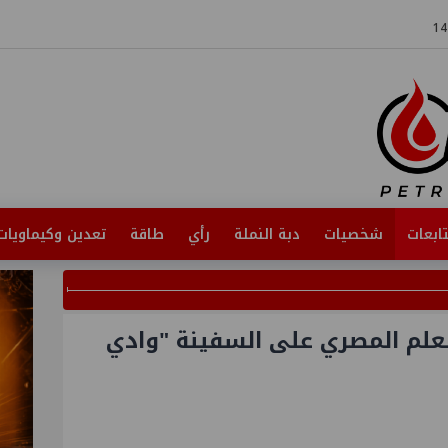
ابعات
شخصيات
دبة النملة
رأي
طاقة
تعدين وكيماويات
لعلم المصري على السفينة "وادي