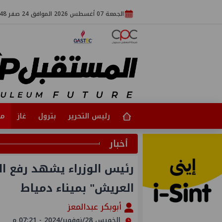
الجمعة 07 أغسطس 2026 الموافق 24 صفر 1448
رئيس التحرير
بترول
غاز
مت
أخبار
رئيس الوزراء يشهد رفع ا
العريش" بميناء دمياط
أبوبكر عبدالمعز
الخميس 28/نوفمبر/2024 - 07:21 م