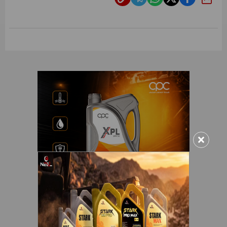
شارك
×