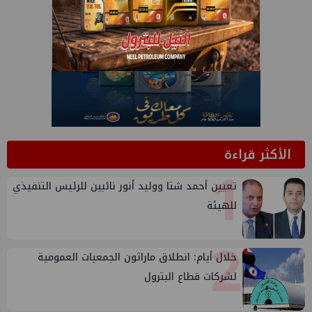
الأكثر قراءة
1
تعيين أحمد شتا ووليد أنور نائبين للرئيس التنفيذي
للهيئة
2
خلال أيام: انطلاق ماراثون الجمعيات العمومية
لشركات قطاع البترول