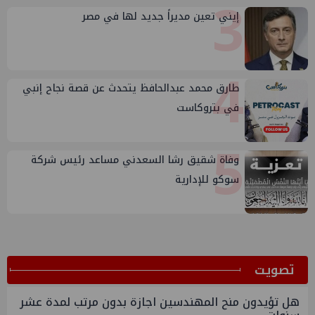
3
إيني تعين مديراً جديد لها في مصر
4
طارق محمد عبدالحافظ يتحدث عن قصة نجاح إنبي
في بتروكاست
5
وفاة شقيق رشا السعدني مساعد رئيس شركة
سوكو للإدارية
ﺗﺼﻮﻳﺖ
هل تؤيدون منح المهندسين اجازة بدون مرتب لمدة عشر