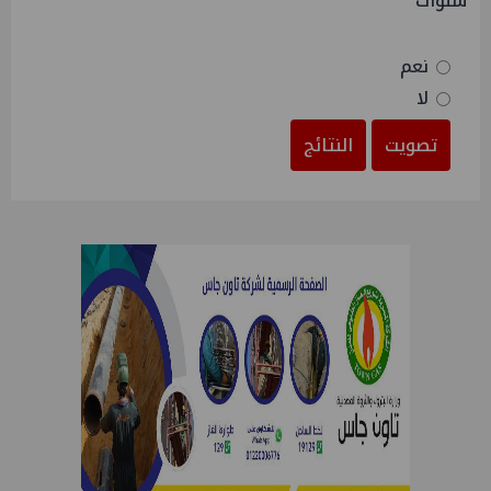
سنوات
نعم
لا
تصويت
النتائج