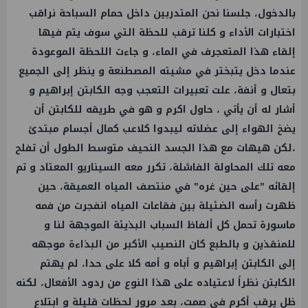
بالدخول، جلسنا نحن المتدربين داخل حمام السباحة نراقب
اختبارات الأداء و كلنا ترقب للحظة التي سوف يتم فيها
إلقاء هذا المتعجرف في الماء، و جاءت اللحظة الموعودة
عندما دخل يتبختر في مشيته المصطنعة و ينظر إلى الجميع
بتعال و أنفة، علت تعبيرات التعجب وجه الكابتن إبراهيم و
أشار له أن يأتي ، حاول اكرم و هو في طريقه للكابتن أن
يضخ الهواء إلى عضلاته ليبدوا كلاعب كمال أجسام مبتدئ
،لكن هيهات مع هذا الجسد النحيف متوسط الطول أن تفلح
معه تلك المحاولة الفاشلة، تكرر معه السيناريو المعتاد و تم
إلقائه "على حين غره" في منتصف المياه العميقة، حين
ظهرت رأسه الضئيلة بين فقاعات المياه انفجرت من فمه
ماسورة تحمل كل ألفاظ السباب البذيئة الموجهة لنا و
للمنقذين و بالطبع كان النصيب الأكبر من البذاءة موجهه
إلى الكابتن إبراهيم و أباه و أمه كلا على حدا، لم يهتم
الكابتن نظراً لاعتياده على هذا النوع من ردود الأفعال، لكنه
ظل يرقب أكرم في صمت، بعد مرور لحظات قليلة و ابتلاع