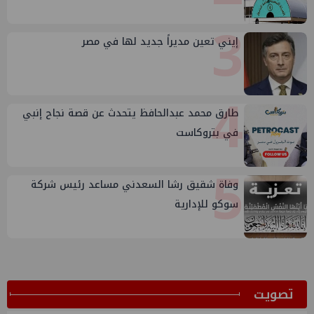
3
إيني تعين مديراً جديد لها في مصر
4
طارق محمد عبدالحافظ يتحدث عن قصة نجاح إنبي
في بتروكاست
5
وفاة شقيق رشا السعدني مساعد رئيس شركة
سوكو للإدارية
ﺗﺼﻮﻳﺖ