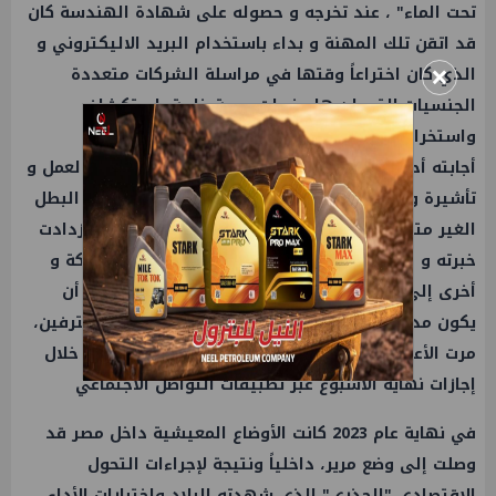
تحت الماء" ، عند تخرجه و حصوله على شهادة الهندسة كان
قد اتقن تلك المهنة و بداء باستخدام البريد الاليكتروني و
×
الذي كان اختراعاً وقتها في مراسلة الشركات متعددة
الجنسيات التي لديها منصات بحرية خاصة باستكشاف
واستخراج مصادر الطاقة ،
أجابته أحدى تلك الشركات بالقبول و أرسلت له عقد العمل و
تأشيرة و تذاكر السفر إلى دولة الأمارات و بداء هذا البطل
الغير متوقع بأداء مهام عمله في منطقة الخليج ،و ازدادت
خبرته و مهارته في ذلك المجال و أخذ يتنقل بين شركة و
أخرى إلى أن وصل لمستوى عال من الخبرة أهله إلى أن
يكون مديرا تنفيذيا على مجموعة من الغطاسين المحترفين،
مرت الأعوام مسرعة كعادتها و أصبحنا لا نلتقي به إلا خلال
إجازات نهاية الأسبوع عبر تطبيقات التواصل الاجتماعي
في نهاية عام 2023 كانت الأوضاع المعيشية داخل مصر قد
وصلت إلى وضع مرير، داخلياً ونتيجة لإجراءات التحول
الاقتصادي "الجذري" الذي شهدته البلاد واختبارات الأداء