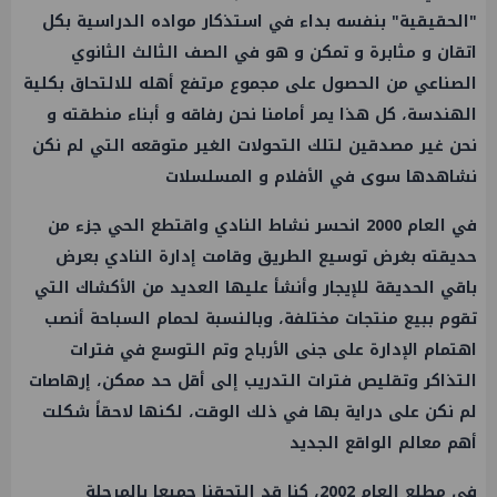
"الحقيقية" بنفسه بداء في استذكار مواده الدراسية بكل
اتقان و مثابرة و تمكن و هو في الصف الثالث الثانوي
الصناعي من الحصول على مجموع مرتفع أهله للالتحاق بكلية
الهندسة، كل هذا يمر أمامنا نحن رفاقه و أبناء منطقته و
نحن غير مصدقين لتلك التحولات الغير متوقعه التي لم نكن
نشاهدها سوى في الأفلام و المسلسلات
في العام 2000 انحسر نشاط النادي واقتطع الحي جزء من
حديقته بغرض توسيع الطريق وقامت إدارة النادي بعرض
باقي الحديقة للإيجار وأنشأ عليها العديد من الأكشاك التي
تقوم ببيع منتجات مختلفة، وبالنسبة لحمام السباحة أنصب
اهتمام الإدارة على جنى الأرباح وتم التوسع في فترات
التذاكر وتقليص فترات التدريب إلى أقل حد ممكن، إرهاصات
لم نكن على دراية بها في ذلك الوقت، لكنها لاحقاً شكلت
أهم معالم الواقع الجديد
في مطلع العام 2002، كنا قد التحقنا جميعا بالمرحلة