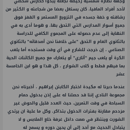
وجهة نظارة شمسية رخيصة تجعله يبدوا كحارس شخصي
لأحد أفراد المافيا، كان يستغل بعضا من شجاعته و الكثير من
رشاقته و خفة جسده في التزويغ المستمر و القفز فوق
جميع أسوار المدارس التي التحق بها، و هوما أدى به في
النهاية إلى عدم حصوله على المجموع الكافي للدراسة
بالثانوي العام و التحق "على خلافنا نحن أصدقائه" بالثانوي
الصناعي ، إن خرجت للشارع في أي وقت فستجده أما يلعب
الكرة أو يلعب جيم "أتاري" أو يتعارك مع جميع الكائنات الحية
بما فيهم قطط و كلاب الشوارع ، كل هذا و هو ابن الخامسة
عشر
عندما دبرنا له مكيدة اختبار الكابتن إبراهيم ، أخبرناه نحن
مجموعة النادي إننا قد حصلنا له على إذن بدخول حمام
السباحة في وقت التمرين، حيث العدد قليل والحوض غير
مزدحم مقارنة بفترات الدخول بتذاكر، وكل ما علية ان يرتدي
الشورت وينتظر في صمت داخل غرفة خلع الملابس و لا
يتبادل الحديث مع أحد إلى أن يحين دوره و يسمح له