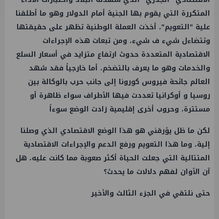
المتكررة التي يقوم بها الجنية أمام الدولار وهو ما أطلقنا
علية "التعويم"، أخذت العملة الوطنية تظهر على حقيقتها
وتتضاءل شيء ف شيء، ومن تبعات هذه الإجراءات
الاقتصادية المتعددة حدوث ارتفاع متزايد في أسعار السلع
والخدمات وهو ما يعرف بالتضخم، أما خارجياً فقد شهد
العالم جائحة فيروس كورونا إلى جانب حرب بالوكالة بين
روسيا و أوكرانيا تعددت فيها الأطراف سواء ظاهرة أو
مستترة، وحروب أخرى إقليمية زادت الوضع سوءاً
لكن ما ظل يؤرقني هو هذا الوضع الاقتصادي الذي وصلنا
إلية، وما هذا التعويم ورفع الدعم والإجراءات الاقتصادية
المتتالية التي جعلت الحياة أكثر صعوبة مما كانت عليه، هل
آن الأوان لفهم دلالات ما يحدث؟
حتى نلتقي في الجزء الثالث والأخير