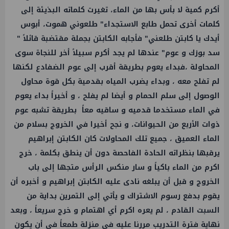
أكرم كمية لا بأس بها من الماء، تغيرت كلماته البذيئة إلى
كلمات أخرى تحمل طابع الاستجداء" طلعوني هموت، أبوس
أيدك يا كابتن طلعني" فأجابه الكابتن بجملة مقتضبة قائلاً "
سد بوزك و عوم" عندها لم يجد أكرم سبيلاً أخر للنجاة سوى
المحاولة ،فبداء يعوم بطريقة أقرب إلى عوم الضفادع لكنها
لم تفلح معه ، وبداء يضرب المياه بقدمية بكل قوة محاول
الوصول إلى سلم الحمام و أيضا لم يفلح ، و أخيراً بداء يعوم
في الماء مستخدما قدميه و ساقيه معاً بطريقة تشبه عوم
ذوات الأربع من الحيوانات، و نجح أخيرا في الخروج بسلام من
الماء العميق ، جميع تلك المحاولات كان الكابتن إبراهيم
يرقبها بنظراته الحادة الفاحصة دون أن ينطق بكلمة ، خرج
اكرم من الماء باكياً و سار منكس الرأس متجها إلى باب
الخروج و قبل أن يبلغه نادى عليه الكابتن إبراهيم و أخبره أن
يقوم بدفع رسوم الاشتراك و يأتي إلى التمرين بداية من
السبت القادم ، لم يعره اكرم أي اهتمام و خرج سريعاً ، وبعد
نهاية فترة التدريب مررنا عليه في منزلة طمعاً في أن يكون