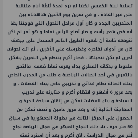
تسلية ليلة الخميس لكننا لم نره لمدة ثلاثة أيام متتالية
على غير العادة ، و في تمرين يوم الأثنين شاهدناه بين
المتدربين الجدد و كان أول مراحل التحول التي فوجئنا بها
أنه قص شعر رأسه و صار أصلع الرأس تماما و هو أمر لم نكن
نتوقعه خاصة أن شعره الطويل الناعم المسدل على جبهته
كان من أدوات تفاخره وغطرسته على الأخرين ، ثم اتت تحولات
أخرى لم نكن نتخيلها ، فصار أكرم ينتظم في التمرين بشكل
ملحوظ و بذكائه الفطري بداء يعرف نقاط ضعفه، فالتحق
بالتمرين في أحد الصالات الرياضية و طلب من المدرب الخاص
بتلك الصالة نظام غذائي و تدريبي خاص ببناء العضلات ، و
بعد مرور 6 أشهر و انتظام أكرم و مثابرته على تدريب
السباحة و بناء العضلات تمكن من إتقان سباحة الحرة و
المفاجئة التالية إنه و بعد مرور عامين و نصف تمكن من
الحصول على المركز الثالث في بطولة الجمهورية في سباق
50 متر حرة ، تلا ذلك النجاح المبهر في مجال الرياضة نجاح
أخر في مجال الدراسة ، لأن أكرم و بعد أن استرد ثقته