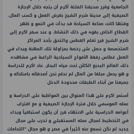
الجامعية وقرر صديقنا الفلتة أكرم أن يتجه خلال الإجازة
الصيفية إلى مدينة شرم الشيخ بغرض العمل و كسب المال،
وقتها كانت صناعة السياحة قد بدأت في النمو و ظهر
القطاع الخاص بقوه في ذلك النشاط، و عند سفر اكرم إلى
شرم الشيخ قرر تعلم الغطس والتحق بأحد المراكز
المتخصصة و حصل على رخصة بمزاولة تلك المهنة وبداء في
العمل غطاس رفقة الأفواج السياحية الراغبة في مشاهده
ذلك العالم البديع الكائن تحت مياه البحار، عاد اكرم للدراسة
و هو يحمل مبلغا من المال لم نحلم نحن أصدقائه بامتلاكه و
جميعنا من أبناء الطبقات محدودة الدخل
أستمر اكرم على هذا المنوال بين المواظبة على الدراسة و
عمله الموسمي خلال فترة الإجازة الصيفية و مع اقتراب
أعوامه الدراسية على الانتهاء قرر أن يكون استباقياً وبداء
في التخطيط لمجال عمله المستقبلي و تدرب على مجال
جديد لم نكن نسمع عنه كثيراً في مصر و هو مجال "اللحامات