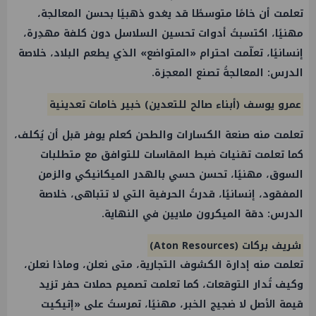
تعلمت أن خامًا متوسطًا قد يغدو ذهبيًا بحسن المعالجة،
مهنيًا، اكتسبتُ أدوات تحسين السلاسل دون كلفة مهدِرة،
إنسانيًا، تعلّمت احترام «المتواضع» الذي يطعم البلاد، خلاصة
الدرس: المعالجةُ تصنع المعجزة.
عمرو يوسف (أبناء صالح للتعدين) خبير خامات تعدينية
تعلمت منه صنعة الكسارات والطحن كعلم يوفر قبل أن يُكلف،
كما تعلمت تقنيات ضبط المقاسات للتوافق مع متطلبات
السوق، مهنيًا، تحسن حسي بالهدر الميكانيكي والزمن
المفقود، إنسانيًا، قدرتُ الحرفية التي لا تتباهى، خلاصة
الدرس: دقة الميكرون ملايين في النهاية.
شريف بركات (Aton Resources)
تعلمت منه إدارة الكشوف التجارية، متى نعلن، وماذا نعلن،
وكيف تُدار التوقعات، كما تعلمت تصميم حملات حفر تزيد
قيمة الأصل لا ضجيج الخبر، مهنيًا، تمرستُ على «إتيكيت