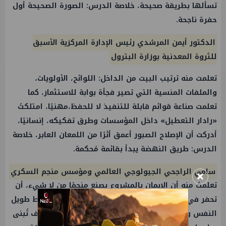
تسألها بطريقة صحيحة، خلاصة الدرس: الصورة الصحيحة أول
حفرة ناجحة.
الدكتور أيمن المرشدي رئيس الإدارة المركزية الأسبق
للثروة المعدنية بوزارة البترول
تعلمت منه ترتيب البيت من الداخل: اللوائح، الأولويات،
والملفات المنسية التي تصير فجأة بوابة للاستثمار، كما
تعلمت صناعة قوائم قابلة للتنفيذ لا للحفظ،مهنيًا، امتلكتُ
«رادار التعطيل» داخل المؤسسات وطرق تفكيكه، إنسانيًا،
أدركت أن الإصلاح الصبور أعمق أثرًا من اللمعان العابر، خلاصة
الدرس: طريق النهضة يبدأ بقائمة مُحكمة.
×
سامي الراجحي الجيولوجي العالمي ومؤسس منجم السكري
تعلمتُ منه أن الإيمان بالمشروع يصنع منجمًا من لا شيء، أن
تحفر في الصخر وفي النفس معًا، كما تعلمت التخطيط طويل
النفس وعدم الارتهان لمزاج السوق، مهنيًا، رأيت كيف تُبنى