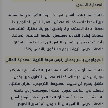
المعدنية الأسبق
تعلمت منه إعادة تأهيل الموارد ورؤية الكنوز في ما يسميه
غيرنا «مخلفات»، كما تعلمت أن العمر الثاني للمناجم يبدأ
بخطة إعادة الاستخدام لا بإغلاق البوابة، مهنيًا، أتقنت معه
حسابات إعادة التدوير وسلاسل القيمة الجانبية، إنسانيًا،
رأيت كيف يتحول الإيمان بالناس إلى إعادة إعمار للمكان،
خلاصة الدرس: ثروة اليوم قد تكون بالأمس ركامًا.
الجيولوجي ياسر رمضان رئيس هيئة الثروة المعدنية الحالي
تعلمت منه أن بناء شبكة الثقة داخل الهيئة ومع الشركاء
هو رأس مال لا يهلك، كما تعلمت أن التعاون حين يكون
منهجًا يسرع كل شيء: المعلومة، الترخيص، القرار، مهنيًا،
تعمقت في أساليب تحويل البيئة المؤسسية إلى حاضنة
للاستثمار، إنسانيًا، أيقنت أن اليد التي تُصافح تُوقع أسرع،
خلاصة الدرس: الناس قبل النصوص، ثم تسير النصوص