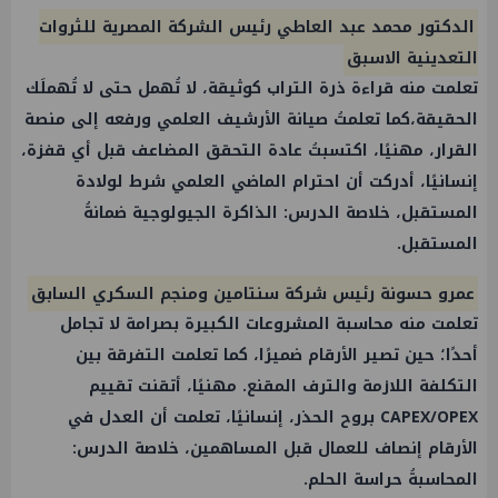
الدكتور محمد عبد العاطي رئيس الشركة المصرية للثروات
التعدينية الاسبق
تعلمت منه قراءة ذرة التراب كوثيقة، لا تُهمل حتى لا تُهملَك
الحقيقة،كما تعلمتُ صيانة الأرشيف العلمي ورفعه إلى منصة
القرار، مهنيًا، اكتسبتُ عادة التحقق المضاعف قبل أي قفزة،
إنسانيًا، أدركت أن احترام الماضي العلمي شرط لولادة
المستقبل، خلاصة الدرس: الذاكرة الجيولوجية ضمانةُ
المستقبل.
عمرو حسونة رئيس شركة سنتامين ومنجم السكري السابق
تعلمت منه محاسبة المشروعات الكبيرة بصرامة لا تجامل
أحدًا؛ حين تصير الأرقام ضميرًا، كما تعلمت التفرقة بين
التكلفة اللازمة والترف المقنع. مهنيًا، أتقنت تقييم
CAPEX/OPEX بروح الحذر، إنسانيًا، تعلمت أن العدل في
الأرقام إنصاف للعمال قبل المساهمين، خلاصة الدرس:
المحاسبةُ حراسة الحلم.