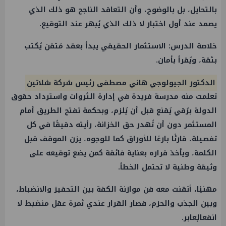
بالتحايل، بل بالوضوح، وأن التعاقد الناجح هو ذلك الذي
يصمد عند أول اختبار لا ذلك الذي يُبهر عند التوقيع.
خلاصة الدرس: الاستثمار الحقيقي يبدأ بعقد مُتقن يُكتب
بثقة، ويُقرأ بأمان.
الدكتور الجيولوجي هاني مصطفى رئيس شركة شلاتين
تعلمت منه مدرسة فريدة في إدارة الثروات واسترداد حقوق
الدولة برُقي يُقنع قبل أن يُلزم، وبحكمة تفتح الطريق أمام
المستثمر دون أن تُهدر حق الخزانة، رأيته دقيقًا في كل
تفصيلة، قارئًا بارعًا للأوراق كما للوجوه، يزن الموقف قبل
الكلمة، ويأخذ قراره بعناية فائقة كمن يضع توقيعه على
وثيقة وطنية لا تحتمل الخطأ.
مهنيًا، أتقنت معه فن موازنة الكفة بين التحفيز والانضباط،
وبين الجذب والحزم، فصار القرار عندي ثمرة عقل منضبط لا
انفعالٍعابر.