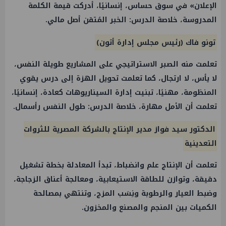
الإعلان» في سوق حساس، إنسانيًا، أدركت قيمة الكلمة
المدروسة، خلاصة الدرس: الخبر المُتقن أصل مالي.
تونو فاك (رئيس مجلس إدارة أتون)
تعلمت منه الصبر الاستراتيجي على المشاريع طويلة النفس،
لا يأس، لا ارتجال، كما تعلمت تحويل الهزة إلى درس يقوي
المنظومة، مهنيًا، تبنيت إدارة السيناريوهات كعادة، إنسانيًا،
تعلمت أن الأمل مهارة، خلاصة الدرس: طول النفس رأسمال.
الدكتور سيد فواز مدير الإنتاج بالشركة المصرية للثروات
التعدينية
تعلمت أن الإنتاج علم وانضباط، تبدأ المعادلة بخطة تشغيل
دقيقة، وتوازن للطاقة الاستيعابية، ومعالجة أعناق الزجاجة،
وضبط العيار والرطوبة ونِسَب المزج، وتنتهي بمصالحة
الكميات بين المنجم والمصنع والمخزون.