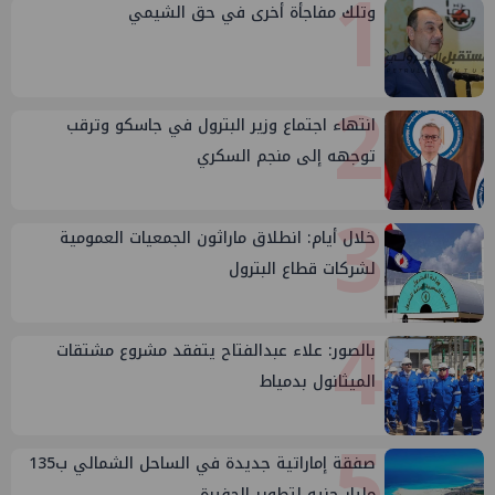
1
وتلك مفاجأة أخرى في حق الشيمي
2
انتهاء اجتماع وزير البترول في جاسكو وترقب
توجهه إلى منجم السكري
3
خلال أيام: انطلاق ماراثون الجمعيات العمومية
لشركات قطاع البترول
4
بالصور: علاء عبدالفتاح يتفقد مشروع مشتقات
الميثانول بدمياط
5
صفقة إماراتية جديدة في الساحل الشمالي ب135
مليار جنيه لتطوير الجفيرة