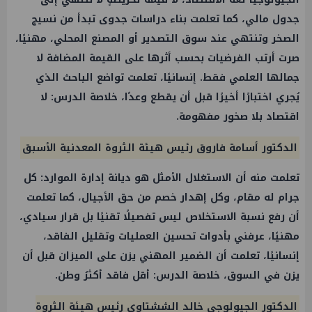
جدول مالي، كما تعلمت بناء دراسات جدوى تبدأ من نسيج
الصخر وتنتهي عند سوق التصدير أو المصنع المحلي، مهنيًا،
صرت أرتب الفرضيات بحسب أثرها على القيمة المضافة لا
جمالها العلمي فقط. إنسانيًا، تعلمت تواضع الباحث الذي
يُجري اختبارًا أخيرًا قبل أن يقطع وعدًا، خلاصة الدرس: لا
اقتصاد بلا صخور مفهومة.
الدكتور أسامة فاروق رئيس هيئة الثروة المعدنية الأسبق
تعلمت منه أن الاستغلال الأمثل هو ديانة إدارة الموارد: كل
جرام له مقام، وكل إهدار خصم من حق الأجيال، كما تعلمت
أن رفع نسبة الاستخلاص ليس تفصيلًا تقنيًا بل قرار سيادي،
مهنيًا، عرفني بأدوات تحسين العمليات وتقليل الفاقد،
إنسانيًا، تعلمت أن الضمير المهني يزن على الميزان قبل أن
يزن في السوق، خلاصة الدرس: أقل فاقد أكثرُ وطن.
الدكتور الجيولوجي خالد الششتاوي رئيس هيئة الثروة