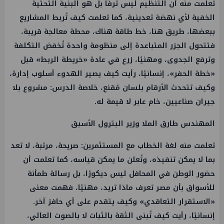
تعلمت منه أن التنظيم ليس ترفًا بل هو البنية التحتية
الخفية لأي نهضة تعدينية، كما تعلمت كيف تُربط المشاريع
ببعضها، طريق هنا، خط طاقة هناك، محطة معالجة قريبة،
فتتحول الجزر المتباعدة إلى منظومة واحدة تُخفض التكلفة
وترفع الجدوى، ومهنيًا، زرع في عادة «خريطة الربط» قبل
«خطة الحفر»، إنسانيًا، رأيت كيف يصير الهدوء أسلوب إدارة،
وكيف تتحدث الأرقام بلسان مُقنع، خلاصة الدرس: مشروع بلا
جيران صناعيين، خام عابر لا قيمة له.
المهندس طارق الملا وزير البترول الأسبق
تعلمت منه لغة الخطاب مع المستثمرين: صريحة، مرتبة، لا تعد
بما لا يمكن تنفيذه، وتُعلن ما يمكن قياسه، كما تعلمت أن
حضور الوطن في المحافل ليس ديكورًا، بل رسالة طمأنة
للأسواق بأن مصر تعرف ماذا تريد، مهنيًا، فهمت معنى
«الاستقرار التعاقدي» وكيف يتقدم على أي حافز آخر.
إنسانيًا، رأيت كيف تُبنى الثقة بالثبات لا بالصوت العالي،