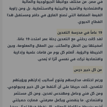
في مصر، من مختلف جوانبها الجيولوجية والمالية
والاقتصادية والأمنية والبيئية والاستثمارية، بل ومن زاوية
القيمة المضافة التي تصنع الفارق في حاضر ومستقبل هذا
القطاع الحيوي.
19 عاماً في مدرسة التعدين
لقد كانت رحلتي مع التعدين رحلة عمر امتدت 19 عامًا،
أمضيتها بين الحقل والمكتب، بين المقال والمعلومة، وبين
الخريطة والرؤية، أتعلم كل يوم من قامات علمية وإدارية
واقتصادية تركت في نفسي أثرًا لا يُمحى.
من كل خبير درس
ورغم اختلاف مدارسهم وتنوع أساليب إدارتهم ورؤيتهم
للتعدين، كنت حريصًا على أن ألتقط من كل خبير وجيولوجي،
ومن كل فني وعامل ومهندس تعدين، ومن كل مستثمر
واقتصادي، ما ينقصني ويكمل معرفتي، فصارت حصيلتي
أشبه بخريطة متكاملة المعالم، كل نقطة فيها تمثل درسًا،