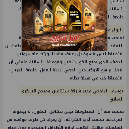
سلاسل القيمة حول منجم واحد ليصير «اقتصاد منطقة»،
إنسانيًا، تعلّمت أن الكبرياء الحقيقي هو كبرياء الحرفة،
خلاصة الدرس: الإرادةُ منجم الذهب الأول.
اللواء عصمت الراجحي (رحمه الله)
تعلمت منه حب التراب في أدق تفاصيل الإدارة اليومية،
التفقد الصباحي، السؤال عن العامل قبل الآلة، كما تعلمتُ أن
الانضباط ليس قسوة بل رعاية، مهنيًا، ورثت عنه «روتين
الدقة» الذي يمنع الكوارث قبل وقوعها، إنسانيًا، علمني أن
الاحترام هو الأوكسجين الخفي لبيئة العمل، خلاصة الدرس:
الانضباطُ حُب في هيئة نظام.
يوسف الراجحي مدير شركة سنتامين ومنجم السكري
السابق
تعلمت منه أن المنظومات تُبنى بتكامل العقول، لا ببطولة
الفرد،كما تعلمت أدب الشراكة، أن يعرف كل طرف موقعه من
السلسلة، مهنيًا، فهمت إدارة الأطراف المتعددة دون ضياع