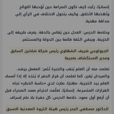
إنسانيًا، رأيت كيف تكون الصرامة حين تُؤدبها اللوائح
وتُهذبها الأخلاق، وكيف يتحول الاختلاف في الرأي إلى
صداقة مهنية.
وخلاصة الدرس: العدل حين يُقاس بالدقة، يعرف طريقه إلى
الخزينة، ويبقي الثقة قائمة بين الدولة والمستثمر.
الجيولوجي شريف الشهاوي رئيس شركة شلاتين السابق
ومدير الاستكشاف بعجيبة
تعلمت منه أن العلم يُنقب والخبرة تُثمر؛ المعمل يرشد،
والميدان يُقرر، كما تعلمت أن قرار الحفر لا يُتخذ إلا إذا أمسك
العلم بيد التجربة، مهنيًا، صارت لدي «حاسة الخطر» تجاه
القرارات المتسرعة، إنسانيًا، تعلّمت احترام صمت الصحراء قبل
أن أرفع أول عمود، خلاصة الدرس: كل حفرة بلا علم إسراف.
الدكتور مصطفى البحر رئيس هيئة الثروة المعدنية الاسبق