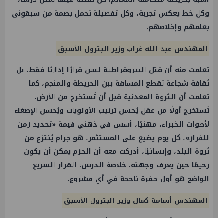
وكل خط يعكس تجربة، وكل تفصيلة تحمل بصمة من سبقوني
بعلمهم وإخلاصهم.
المهندس عبد الله غراب وزير البترول الأسبق
تعلمت منه أن قتل البيروقراطية ليس قرارًا إداريًا فقط، بل
ثقافة شجاعة تقطع المسافة بين الخريطة والمنجم، كما
تعلمت أن الثروة المعدنية قبل أن تُستخرج من الأرض،
تُستخرج أولًا من عقل يُحسن ترتيب الأولويات ويُحسن الإصغاء
لأصوات الخبراء، مهنيًا، أسس في ذهني قيمة «تحديد زمن
للقرار»، كل يوم يضيع على المستثمر، هو جرام يُنتزع من
ثروة البلد، وإنسانيًا، أدركت معه أن الحزم يمكن أن يكون
رحيمًا حين يعرف وجهته، خلاصة الدرس: القرار السريع
الواضح هو أول حفرة ناجحة في أي مشروع.
المهندس أسامة كمال وزير البترول الأسبق