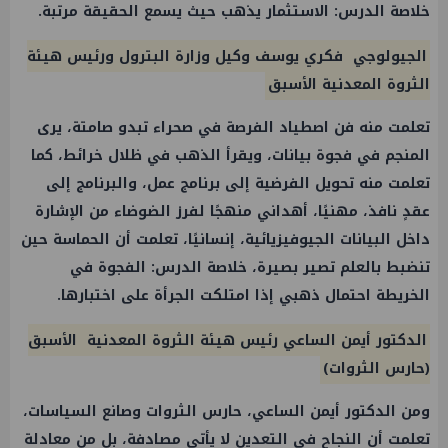
خلاصة الدرس: الاستثمار يذهب حيث يسمع الحقيقة مرتبة.
الجيولوجي فكري يوسف وكيل وزارة البترول ورئيس هيئة
الثروة المعدنية الأسبق
تعلمت منه فن اصطياد الفرصة في صحراء تبدو صامتة، يرى
المنجم في فجوة بيانات، ويقرأ الذهب في ظلال خرائط، كما
تعلمت منه تحويل الفرضية إلى برنامج عمل، والبرنامج إلى
عقدٍ نافذ، مهنيًا، أهداني منهجًا لفرز الضوضاء من الإشارة
داخل البيانات الجيوفيزيائية، إنسانيًا، تعلمت أن الحماسة حين
تنضبط بالعلم تصير بصيرة، خلاصة الدرس: الفجوة في
الخريطة احتمال ذهبي إذا امتلكت الجرأة على اختبارها.
الدكتور أيمن الساعي رئيس هيئة الثروة المعدنية الأسبق
(حارس الثروات)
ومن الدكتور أيمن الساعي، حارس الثروات وصانع السياسات،
تعلمت أن النجاح في التعدين لا يأتي مصادفة، بل من معادلة