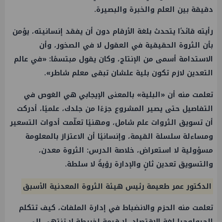
دقيقة بين العلم والخبرة والبصيرة.
رأيته قائدًا يتحدث بلغة الأرقام دون أن يفقد إنسانيته، يؤمن
بأن الثروة الحقيقية في العقول لا في الصخور، وأن
الاستدامة أسمى من الإنتاج، وكان يقول مبتسمًا: «في عالم
التعدين لازم تكون بلية علشان تبقى معلم شاطر».
تعلمت منه أن «البلية» بالمعنى الإيجابي هي الغوص في
التفاصيل حتى يصير المشروع جزءًا من جلدك، علميًا، أدركت
أن تسويق الثروات علم شامل، ومهنيًا تعلّمت أدوات التسعير
ومساءلة سلسلة القيمة، وإنسانيًا أن الاعتزاز بالمعلومة
مسؤولية لا استعراض، خلاصة الدرس: الثروة معدن،
والتسويق تعدين ثانٍ والإدارة رؤيةٌ لا سلطة.
الدكتور عمر طعيمة رئيس هيئة الثروة المعدنية الأسبق
تعلمت منه الحزم والانضباط في إدارة الملفات، كيف تتكلم
الجيولوجيا لغة الاقتصاد، لا قيمة لخريطةٍ لا تنتهي إلى