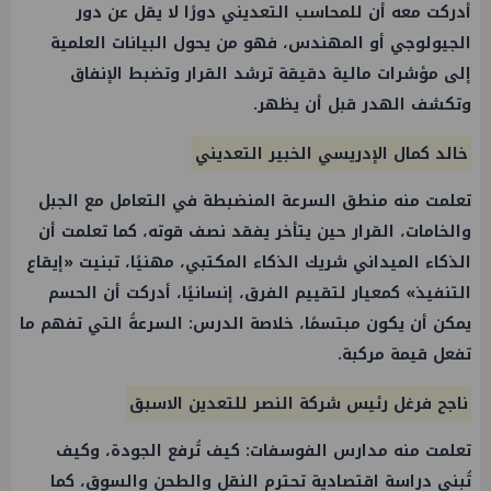
أدركت معه أن للمحاسب التعديني دورًا لا يقل عن دور
الجيولوجي أو المهندس، فهو من يحول البيانات العلمية
إلى مؤشرات مالية دقيقة ترشد القرار وتضبط الإنفاق
وتكشف الهدر قبل أن يظهر.
خالد كمال الإدريسي الخبير التعديني
تعلمت منه منطق السرعة المنضبطة في التعامل مع الجبل
والخامات، القرار حين يتأخر يفقد نصف قوته، كما تعلمت أن
الذكاء الميداني شريك الذكاء المكتبي، مهنيًا، تبنيت «إيقاع
التنفيذ» كمعيار لتقييم الفرق، إنسانيًا، أدركت أن الحسم
يمكن أن يكون مبتسمًا، خلاصة الدرس: السرعةُ التي تفهم ما
تفعل قيمة مركبة.
ناجح فرغل رئيس شركة النصر للتعدين الاسبق
تعلمت منه مدارس الفوسفات: كيف تُرفع الجودة، وكيف
تُبنى دراسة اقتصادية تحترم النقل والطحن والسوق، كما