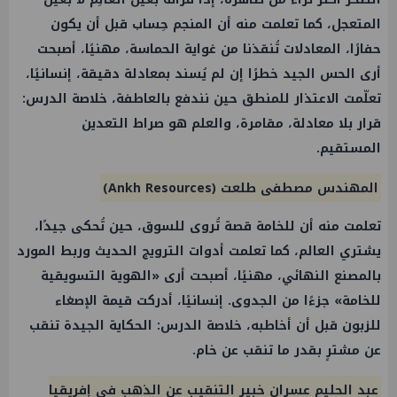
المتعجل، كما تعلمت منه أن المنجم حِساب قبل أن يكون
حفارًا، المعادلات تُنقذنا من غواية الحماسة، مهنيًا، أصبحت
أرى الحس الجيد خطرًا إن لم يُسند بمعادلة دقيقة، إنسانيًا،
تعلّمت الاعتذار للمنطق حين نندفع بالعاطفة، خلاصة الدرس:
قرار بلا معادلة، مقامرة، والعلم هو صراط التعدين
المستقيم.
المهندس مصطفى طلعت (Ankh Resources)
تعلمت منه أن للخامة قصة تُروى للسوق، حين تُحكى جيدًا،
يشتري العالم، كما تعلمت أدوات الترويج الحديث وربط المورد
بالمصنع النهائي، مهنيًا، أصبحت أرى «الهوية التسويقية
للخامة» جزءًا من الجدوى. إنسانيًا، أدركت قيمة الإصغاء
للزبون قبل أن أخاطبه، خلاصة الدرس: الحكاية الجيدة تنقب
عن مشترٍ بقدر ما تنقب عن خام.
عبد الحليم عسران خبير التنقيب عن الذهب في إفريقيا