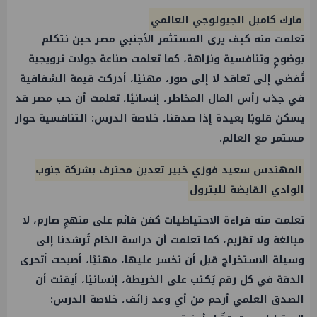
مارك كامبل الجيولوجي العالمي
تعلمت منه كيف يرى المستثمر الأجنبي مصر حين نتكلم
بوضوحٍ وتنافسية ونزاهة، كما تعلمت صناعة جولات ترويجية
تُفضي إلى تعاقد لا إلى صور، مهنيًا، أدركت قيمة الشفافية
في جذب رأس المال المخاطر، إنسانيًا، تعلمت أن حب مصر قد
يسكن قلوبًا بعيدة إذا صدقنا، خلاصة الدرس: التنافسية حوار
مستمر مع العالم.
المهندس سعيد فوزي خبير تعدين محترف بشركة جنوب
الوادي القابضة للبترول
تعلمت منه قراءة الاحتياطيات كفن قائم على منهجٍ صارم، لا
مبالغة ولا تقزيم، كما تعلمت أن دراسة الخام تُرشدنا إلى
وسيلة الاستخراج قبل أن نخسر عليها، مهنيًا، أصبحت أتحرى
الدقة في كل رقم يُكتب على الخريطة، إنسانيًا، أيقنت أن
الصدق العلمي أرحم من أي وعد زائف، خلاصة الدرس: