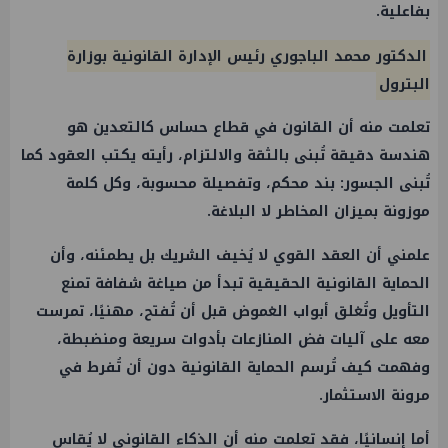
بفاعلية.
الدكتور محمد الباجوري رئيس الإدارة القانونية بوزارة
البترول
تعلمت منه أن القانون في قطاع حساس كالتعدين هو
هندسة دقيقة تُبنى بالثقة والالتزام، رأيته يكتب العقود كما
تُبنى الجسور: بند محكم، وتفصيلة محسوبة، وكل كلمة
موزونة بميزان المخاطر لا البلاغة.
علمني أن العقد القوي لا يُخيف الشريك بل يطمئنه، وأن
الحماية القانونية الحقيقية تبدأ من صياغة شفافة تمنع
التأويل وتُغلق أبواب الغموض قبل أن تُفتح، مهنيًا، تمرست
معه على آليات فض المنازعات بأدوات سريعة ومنضبطة،
وفهمت كيف تُرسم الحماية القانونية دون أن تُفرط في
مرونة الاستثمار.
أما إنسانيًا، فقد تعلمت منه أن الذكاء القانوني لا يُقاس