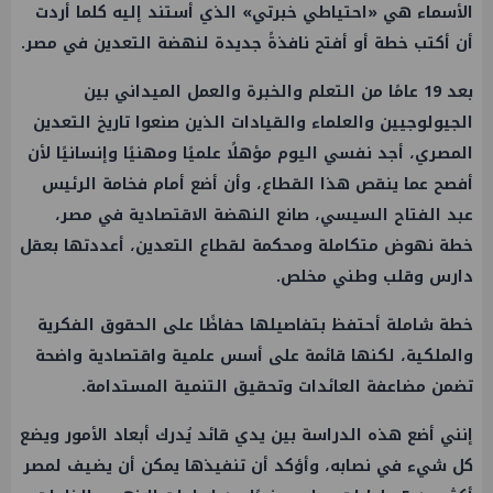
الأسماء هي «احتياطي خبرتي» الذي أستند إليه كلما أردت
أن أكتب خطة أو أفتح نافذةً جديدة لنهضة التعدين في مصر.
بعد 19 عامًا من التعلم والخبرة والعمل الميداني بين
الجيولوجيين والعلماء والقيادات الذين صنعوا تاريخ التعدين
المصري، أجد نفسي اليوم مؤهلًا علميًا ومهنيًا وإنسانيًا لأن
أفصح عما ينقص هذا القطاع، وأن أضع أمام فخامة الرئيس
عبد الفتاح السيسي، صانع النهضة الاقتصادية في مصر،
خطة نهوض متكاملة ومحكمة لقطاع التعدين، أعددتها بعقل
دارس وقلب وطني مخلص.
خطة شاملة أحتفظ بتفاصيلها حفاظًا على الحقوق الفكرية
والملكية، لكنها قائمة على أسس علمية واقتصادية واضحة
تضمن مضاعفة العائدات وتحقيق التنمية المستدامة.
إنني أضع هذه الدراسة بين يدي قائد يُدرك أبعاد الأمور ويضع
كل شيء في نصابه، وأؤكد أن تنفيذها يمكن أن يضيف لمصر