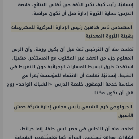
إنسانيًا، رأيت كيف تكبر الثقة حين تُقاس النتائج، خلاصة
الدرس: حماية الثروة إدارة قبل أن تكون مراقبة.
المهندس ناصر شاهين رئيس الإدارة المركزية للمشروعات
بهيئة الثروة المعدنية
تعلمت منه أن الترخيص ثقة قبل أن يكون ورقة، وأن الزمن
المعلوم جزء من العقد غير المكتوب مع المستثمر، مهنيًا،
استفدت طرق تبسيط المسارات الإجرائية دون التفريط في
الضبط، إنسانيًا، تعلمت أن الانتماء للمؤسسة يُقرأ في
سلاسة خدمة الجمهور، خلاصة الدرس: «الشباك الواحد» روح
قبل أن يكون مكتبًا.
الجيولوجي كرم الشيمي رئيس مجلس إدارة شركة حمش
الأسبق
تعلمت منه أن النحاس في مصر ليس حلمًا، إنما خرائط،
إشارات، مواقع تستدعي الجرأة، كما تعلمتُتقدير الشجاعة