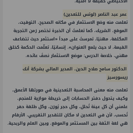
الاحتياطي حقيقةٌ لا أمنية.
عمر عبد الناصر (لوتس للتعدين)
تعلمت منه وضع الاستثمار في مكانه الصحيح، التوقيت،
الموقع، الشريك، كما تعلمتُ أن الخبرة تختصر زمن التجربة
المكلفة، مهنيًا، تمرستُ على مبدأ «استثمر حيث تتضاعف
القيمة، لا حيث يلمع العنوان». إنسانيًا، تعلّمت الحكمة كخلق
مهني، خلاصة الدرس: موضع الاستثمار نصفُ عائده.
الدكتور سامح صلاح الدين، المدير المالي بشركة أنك
ريسورسيز
تعلمت منه معنى المحاسبة التعدينية في صورتها الأعمق،
وكيف يتحول دفتر الحسابات إلى خريطة موازية للمنجم،
علمني أن كل عينة تُحلل، وكل حجر يُوزن، وكل طلقة حفر
تُحسب، لأن في التعدين لا مكان للتقدير التقريبي، الأرقام
هي لغة الثقة بين المستثمر والموقع، وبين العلم والربحية.