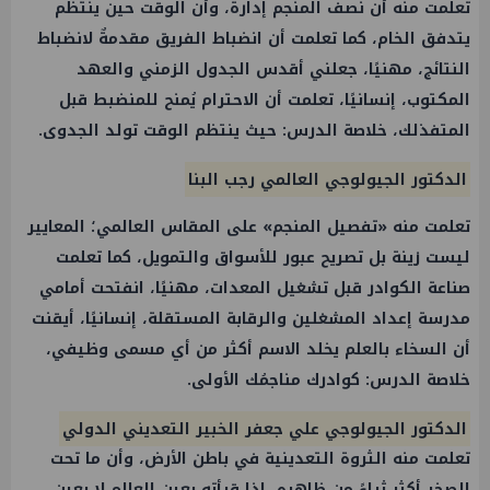
تعلمت منه أن نصف المنجم إدارة، وأن الوقت حين ينتظم
يتدفق الخام، كما تعلمت أن انضباط الفريق مقدمةٌ لانضباط
النتائج، مهنيًا، جعلني أقدس الجدول الزمني والعهد
المكتوب، إنسانيًا، تعلمت أن الاحترام يُمنح للمنضبط قبل
المتفذلك، خلاصة الدرس: حيث ينتظم الوقت تولد الجدوى.
الدكتور الجيولوجي العالمي رجب البنا
تعلمت منه «تفصيل المنجم» على المقاس العالمي؛ المعايير
ليست زينة بل تصريح عبور للأسواق والتمويل، كما تعلمت
صناعة الكوادر قبل تشغيل المعدات، مهنيًا، انفتحت أمامي
مدرسة إعداد المشغلين والرقابة المستقلة، إنسانيًا، أيقنت
أن السخاء بالعلم يخلد الاسم أكثر من أي مسمى وظيفي،
خلاصة الدرس: كوادرك مناجمُك الأولى.
الدكتور الجيولوجي علي جعفر الخبير التعديني الدولي
تعلمت منه الثروة التعدينية في باطن الأرض، وأن ما تحت
الصخر أكثر ثراءً من ظاهره، إذا قرأته بعين العالِم لا بعين