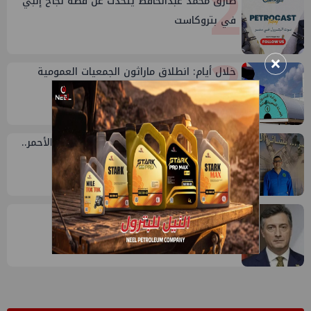
2
طارق محمد عبدالحافظ يتحدث عن قصة نجاح إنبي
في بتروكاست
3
×
خلال أيام: انطلاق ماراثون الجمعيات العمومية
لشركات قطاع البترول
4
محمد رضوان: من المتوسط للصعيد والبحر الأحمر..
18 عام من الاستكشاف
5
إيني تعين مديراً جديد لها في مصر