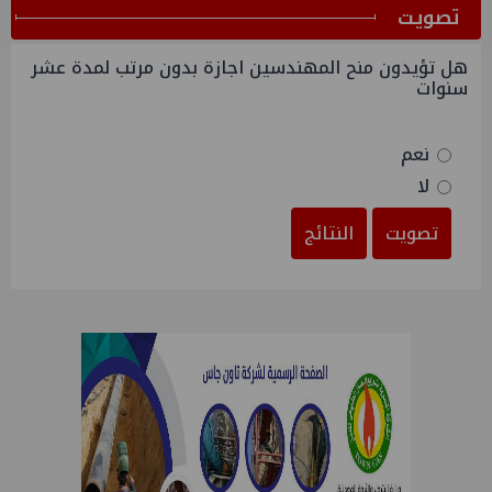
ﺗﺼﻮﻳﺖ
هل تؤيدون منح المهندسين اجازة بدون مرتب لمدة عشر
سنوات
نعم
لا
تصويت
النتائج