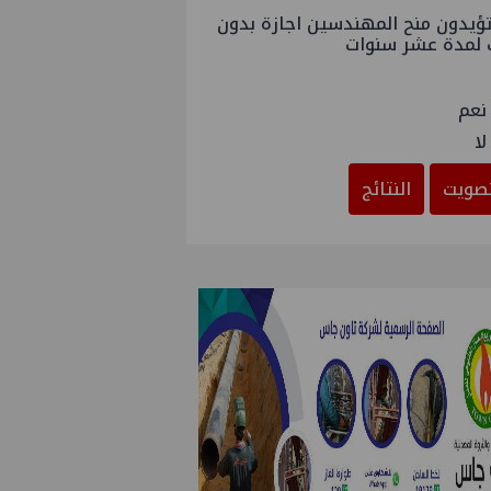
ؤيدون منح المهندسين اجازة بدون
 لمدة عشر سنوات
نعم
لا
صويت
النتائج