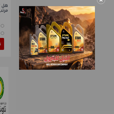
×
هل ت
مرتب
ت