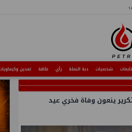
ابعات
شخصيات
دبة النملة
رأي
طاقة
تعدين وكيماويات
كرير ينعون وفاة فخري عيد