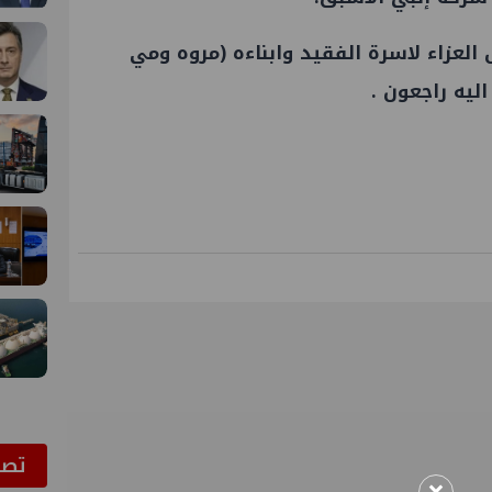
لعزاء لاسرة الفقيد وابناءه (مروه ومي
اليه راجعون .
ﺗﺼﻮ