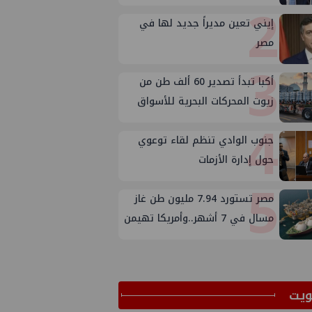
2
إيني تعين مديراً جديد لها في
مصر
3
أكبا تبدأ تصدير 60 ألف طن من
زيوت المحركات البحرية للأسواق
4
الخارجية
جنوب الوادي تنظم لقاء توعوي
حول إدارة الأزمات
5
مصر تستورد 7.94 مليون طن غاز
مسال في 7 أشهر..وأمريكا تهيمن
على الإمدادات
ﻳﺖ