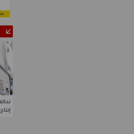
ء عبدالفتاح يتفقد مصنع ووتك لإنتاج
تحالف أوبك+ يتفق ع
لواح الخشبية بإدكو
إنتاج النفط خلال سبت