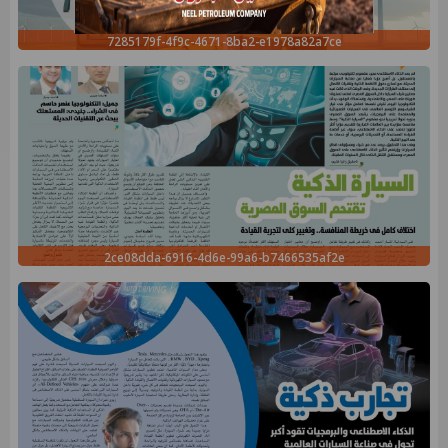
7285179f-4f9c-4671-8ba2-e1978a82a7ce
2ce08dda-6916-4d6e-99a6-b7466535af2e