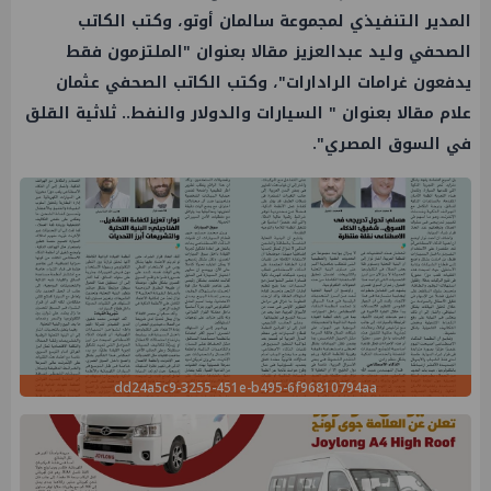
المدير التنفيذي لمجموعة سالمان أوتو، وكتب الكاتب
الصحفي وليد عبدالعزيز مقالا بعنوان "الملتزمون فقط
يدفعون غرامات الرادارات"، وكتب الكاتب الصحفي عثمان
علام مقالا بعنوان " السيارات والدولار والنفط.. ثلاثية القلق
في السوق المصري".
dd24a5c9-3255-451e-b495-6f96810794aa