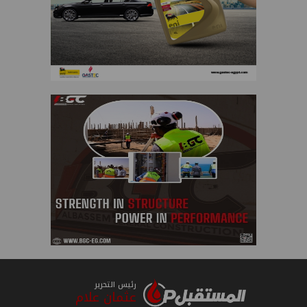
رئيس التحرير
عثمان علام