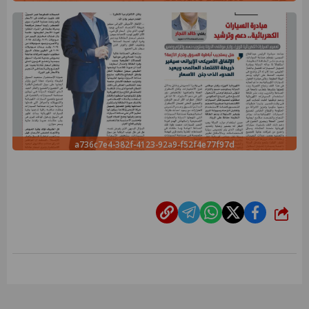
a736c7e4-382f-4123-92a9-f52f4e77f97d
شارك