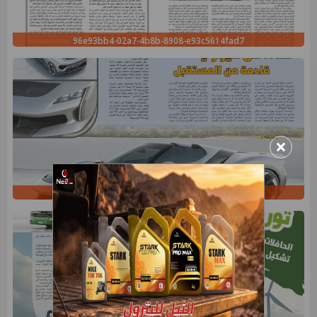
96e93bb4-02a7-4b8b-8908-e93c5614fad7
×
d2ab022d-d0b8-45ed-a4e5-b7d85e885d98