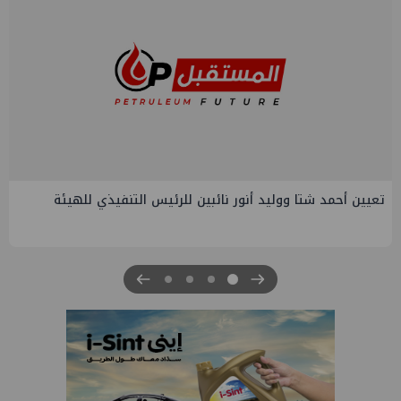
تعيين أحمد شتا ووليد أنور نائبين للرئيس التنفيذي للهيئة