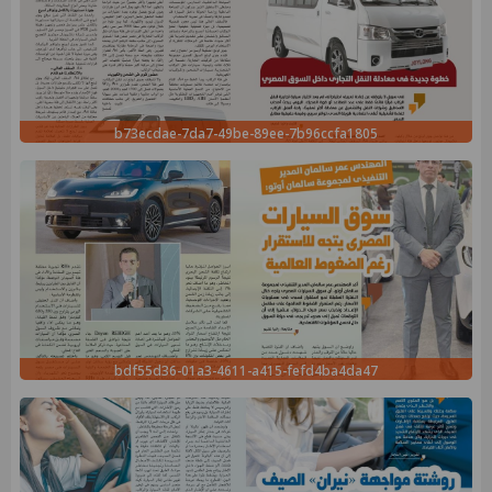
b73ecdae-7da7-49be-89ee-7b96ccfa1805
bdf55d36-01a3-4611-a415-fefd4ba4da47