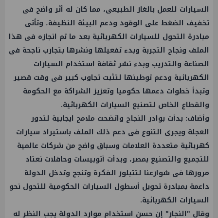
السيارات للعمل بالغاز الطبيعى، مما كان له أثر واضح فى
تخفيف الضغط على الوقود ودعم البيئة النظيفة، وتأتى
مبادرة التحول للسيارات الكهربائية بعد ما تم انجازه فى هذا
الملف ونجاح التجربة وبدء تفعيلها ونشرها بتجارب ناجحة فى
الصناعة والتدريب وبدء نشر ثقافة استخدام السيارات
الكهربائية ودعم توطينها لتثبت تجاوب كبير فى وقت قصير
وتبدأ خطوات دعمها حكوميا وتعزيز الشراكة مع الحكومة
والقطاع الخاص لتصنيع السيارات الكهربائية.
وأضاف: بدأت بوادر النجاح واتضحت ملامح ايجابية لتدور
العجلة ويجرى التنوع فى دعم ذلك الملف باستيراد سيارات
كهربائية متعددة العلامات وسباق واضح من شركات عالمية
للتجميع والتصنيع بمصر، وبدأت أتوبيسات وحافلات نعتاد
مرورها فى شوارعنا لتتبلور الفكرة وتنجح وتدخل الدولة
داعمة بمبادرة تحويل أسطول السيارات الحكومية للتحول نحو
السيارات الكهربائية.
وقال "النجار" إن حسن استخدام موارد الدولة يجب النظر له