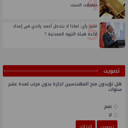
4
تعاملات السبت
5
مجرد رأي: لماذا لا يتدخل أحمد راندي في إعداد
لائحة هيئة الثروة المعدنية ؟
ﺗﺼﻮﻳﺖ
هل تؤيدون منح المهندسين اجازة بدون مرتب لمدة عشر
سنوات
نعم
لا
تصويت
النتائج