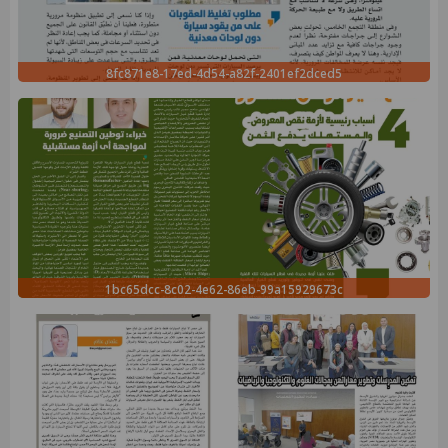
8fc871e8-17ed-4d54-a82f-2401ef2dced5
1bc65dcc-8c02-4e62-86eb-99a15929673c