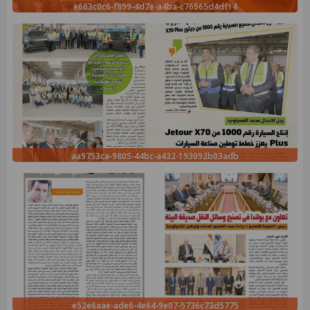
e663c0c6-f899-4d7e-a4ba-c76565d4df14
aa9753ca-9805-44bc-a432-193092b03adb
e52e6aae-ade6-4e64-9e07-5736c73d5775