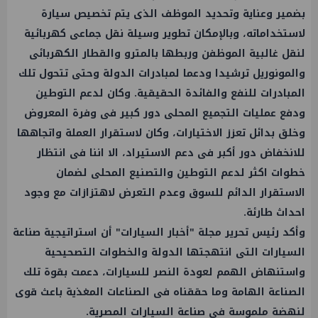
بضمير وعناية وتحديد الموظف الذى يتم تخصيص سيارة
لاستخداماته، وبالإمكان تطوير وسيلة نقل جماعى كهربائية
لنقل غالبية الموظفن وربطها بالمترو والقطار الكهربائى
والمونوريل ترشيدا ودعما لمبادرات الدولة وحتى تتحول تلك
المبادرات للنفع والفائدة الحقيقية. وكان لدعم التوطين
ودفع عمليات التجميع المحلى دور كبير فى وفرة المعروض
وخلق بدائل تعزز الاختيارات، وكان لاستقرار العملة واتجاهها
للانخفاض دور أكبر فى دعم الاستيراد، الا اننا فى انتظار
خطوات اكثر لدعم التوطين والتصنيع المحلى لضمان
الاستقرار الدائم للسوق وعدم التعرض لاهتزازات مع وجود
احداث طارئة.
وأكد رئيس تحرير مجلة "أخبار السيارات" أن استراتيجية صناعة
السيارات التى انتهجتها الدولة والخطوات التصحيحية
واستنهاض الهمم لعودة النصر للسيارات، دعمت بقوة تلك
الصناعة الهامة وما حققناه فى الصناعات المغذية باعث قوى
لنهضة ملموسة فى صناعة السيارات المصرية.