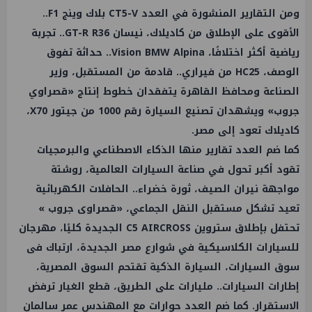
ومن التقارير المنشورة في العدد CT5-V بلاك وينج F1..
الأقوى على الإطلاق من كاديلاك، نيسان GT-R R36.. تجربة
رياضية أكثر اختلافًا، Vision BMW Alpina.. حداثة تفوق
الوصف، HC25 من فيراري.. قادمة من المستقبل، وزير
الصناعة ومحافظ القاهرة يتفقدان خطوط إنتاج «قصراوي
جروب» ويشهدان تصنيع السيارة رقم 1000 من جيتور X70،
كاديلاك تعود إلى مصر.
كما ضم العدد تقارير منها الذكاء الاصطناعي والبرمجيات
تقود أكبر تحول في صناعة السيارات العالمية، روشتة
مواجهة نيران الصيف، ثورة خضراء.. الحافلات الكهربائية
تعيد تشكل مستقبل النقل الجماعي، «قصراوى جروب »
تحتفل بإطلاق ستروين C5 AIRCROSS الجديدة كليًا، مهرجان
للسيارات الكلاسيكية في شوارع مصر الجديدة، ارتباك فى
سوق السيارات، السيارة الذكية تقتحم السوق المصرية،
إطارات السيارات.. مليارات على الطريق، قطع الغيار ترفض
الاستقرار. كما ضم العدد حوارات مع المهندس عمر سالمان