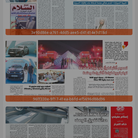
3e90d86e-a761-4dd5-aee5-d41414e3d18d
96ff330e-9f17-41ea-b6fd-ef5696d88d96