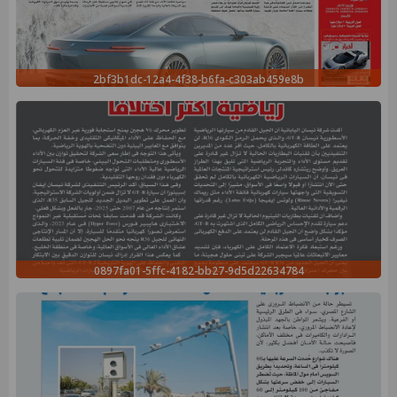
2bf3b1dc-12a4-4f38-b6fa-c303ab459e8b
0897fa01-5ffc-4182-bb27-9d5d22634784