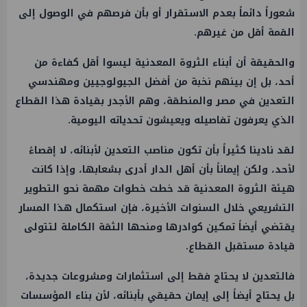
شعوراً دائماً بعدم الاستقرار أو بأن فرصهم في الوصول إلى
القمة أقل من غيرهم.
والحقيقة أن أبناء الثروة المعدنية ليسوا أقل كفاءة من
أحد، بل إن بينهم نخبة من أفضل الجيولوجيين ومهندسي
التعدين في مصر والمنطقة، وهم الأجدر بقيادة هذا القطاع
الذي يعرفون تفاصيله ويعيشون تحدياته اليومية.
لقد نادينا كثيراً بأن تكون مناصب التعدين لأبنائه، لا إقصاءً
لأحد، ولكن إيماناً بأن أهل الدار أدرى بشعابها، وإذا كانت
هيئة الثروة المعدنية قد خطت خطوات مهمة نحو التطوير
التشريعي خلال السنوات الأخيرة، فإن استكمال هذا المسار
يقتضي أيضاً تمكين كوادرها ومنحها الثقة الكاملة لتتولى
قيادة مستقبل القطاع.
فالتعدين لا يحتاج فقط إلى استثمارات ومشروعات جديدة،
بل يحتاج أيضاً إلى إيمان حقيقي بأبنائه، لأن بناء المؤسسات