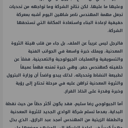
وعليها ما عليها، لكن نتائج الشركة وما تواجهه من تحديات
تجعل مهمة المهندس ناصر شاهين اليوم أشبه بمعركة
حقيقية لإعادة البناء واستعادة المكانة التي تستحقها
الشركة.
فالرجل ليس غريباً عن الملف، بل جاء من قلب هيئة الثروة
المعدنية، ويملك خبرة واسعة في الجوانب الفنية
والتسويقية والعمليات الجيولوجية والتعدينية، فضلاً عن
خلفيته كمهندس حفر، وهي خبرة تمنحه فهماً عميقاً
لطبيعة النشاط وتحدياته، لذلك يبدو واضحاً أن وزارة البترول
والثروة المعدنية تراهن عليه في مرحلة تحتاج إلى رؤية
وخبرة وقدرة على اتخاذ القرار.
أما الجيولوجي رضا سليم، فقد يكون أكثر حظاً من حيث نقطة
البداية، بعدما تسلم شركة الوادي الجديد للثروة المعدنية
والطفلة الزيتية من المهندس أمجد عبد الرازق، الذي بذل
جهداً كبيراً في إعادة الشركة إلى المشهد ووضعها على