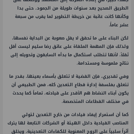
الطريق الصحيح بعد سنوات طويلة من الجمود، حتى بدا
وكأنها كانت غائبة عن خريطة التطوير لما يقرب من سبعة
عشر عاماً.
لكن البناء على ما تحقق لا يقل صعوبة عن البداية نفسها،
ولذلك فإن المهمة الملقاة على عاتق رضا سليم ليست أقل
ثقلاً، لأنها تتطلب استكمال ما بدأه السابقون وتحويله إلى
نتائج ملموسة ومستدامة.
وفي تقديري، فإن القضية لا تتعلق بأسماء بعينها، بقدر ما
تتعلق بفلسفة إدارة قطاع التعدين كله، فمن الطبيعي أن
يكون أبناء النشاط هم الأقدر على قيادته، تماماً كما يحدث
في مختلف القطاعات المتخصصة.
كما أن استمرار إيفاد قيادات من خارج التعدين لتولي
المناصب القيادية داخل الهيئة أو الشركات التابعة لها يترك
أثراً سلبياً على الروح المعنوية للكفاءات التعدينية، ويخلق