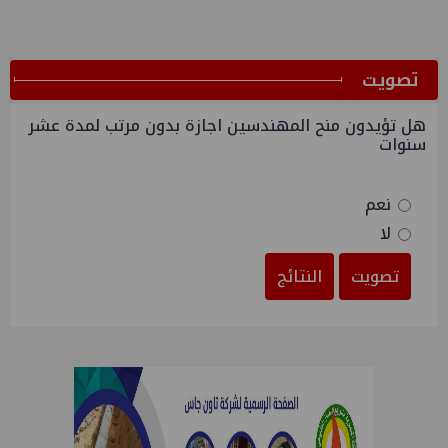
ﺗﺼﻮﻳﺖ
هل تؤيدون منح المهندسين اجازة بدون مرتب لمدة عشر
سنوات
نعم
لا
تصويت
النتائج