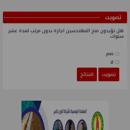
ﺗﺼﻮﻳﺖ
هل تؤيدون منح المهندسين اجازة بدون مرتب لمدة عشر
سنوات
نعم
لا
تصويت
النتائج