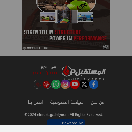
رئيس التحرير
عثمان علام
instagram
tiktok
youtube
twitter
facebook
من نحن
سياسة الخصوصية
اتصل بنا
©2024 elmostqpalelyuom All Rights Reserved.
Powered by