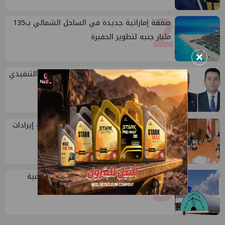
2
صفقة إماراتية جديدة في الساحل الشمالي ب135
مليار جنيه لتطوير الجفيرة
×
3
تعيين أحمد شتا ووليد أنور نائبين للرئيس التنفيذي
للهيئة
4
القابضة الكيماوية تستهدف 30 مليار جنيه إيرادات
و8.9 مليار صافي ربح
5
خلال أيام: انطلاق ماراثون الجمعيات العمومية
لشركات قطاع البترول