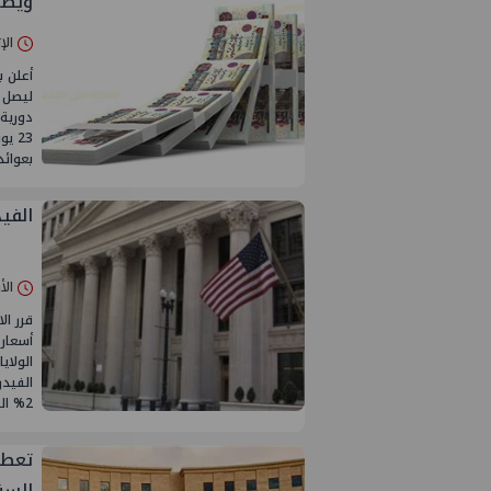
ويطر
الإثنين 22/يو
أعلن ب
بعوائ
الفيد
الأربعاء 17/
قرر ال
أسعار 
الفيدر
2% الذى يسعى إليه
تعطي
السن