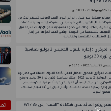
رصة المصرية
/2026 - 10:33 ص
مصادر مطلعة منذ قليل ، انه تم اليوم، القيد المؤقت لأسهم ثلاث من
شركات قطاع البترول، هي شركة إنبي، وشركة إيلاب، وشركة خدمات
البترول البحرية (PMS)، وذلك في خطوة تمهيدية ضمن الإجراءات اللازمة قبل
 المرتقب لأسهمها في البورصة. ويأتي القيد المؤقت في إطار
ل المتطلبات التنظيمية والقانونية
البنك المركزي : إجازة للبنوك الخميس 2 يوليو بمناسبة
رة 30 يونيو
يونيو/2026 - 05:10 م
لبنك المركزي المصري تعطيل العمل بكافة البنوك العاملة في مصر يوم
الخميس الموافق 2 يوليو 2026، وذلك بمناسبة ذكرى ثورة 30 يونيو. وأوضح
المركزي، في بيان اليوم، أن القرار يأتي تزامنًا مع قرار الحكومة بمنح
ين إجازة رسمية بهذه المناسبة. وأشار البيان إلى أنه سيتم استئناف
بجميع البنوك
بنك مصر يرفع العائد على شهادة “القمة” إلى 17.85%
ﺗﺼﻮ