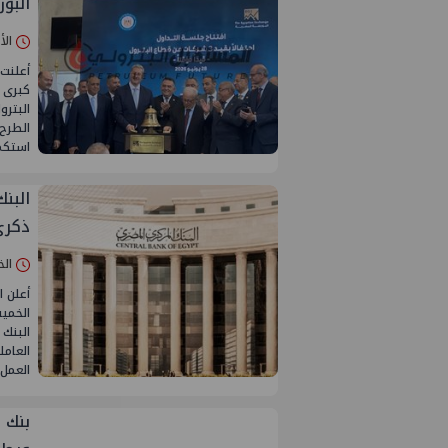
البو
الأحد 28/يونيو
أعلنت 
كبرى 
الطرح
استكما
ذكرى ثو
الخميس 25/
أعلن ا
البنك 
العامل
العمل 