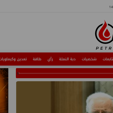
ابعات
شخصيات
دبة النملة
رأي
طاقة
تعدين وكيماويات
s