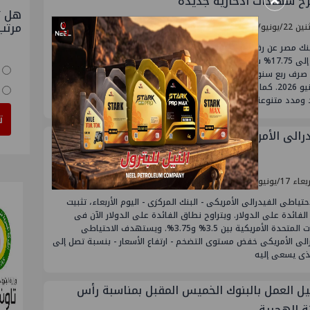
×
ح شهادات ادخارية جديدة
هل ت
مرتب
نيو/2026 - 08:58 م
نك مصر عن رفع العائد على شهادة “القمة” الثلاثية ذات العائد الثابت،
ليصل إلى 17.75% سنويًا بدورية صرف شهرية بدلًا من 17.25%، مع إطلاق
دورية صرف ربع سنوية جديدة بعائد 17.85% سنويًا، وذلك اعتبارًا من الثلاثاء
23 يونيو 2026. كما طرح البنك مجموعة جديدة من الشهادات الادخارية
د ومدد متنوعة تتماشى
ت
رالى الأمريكى يقرر تثبيت أسعار الفائدة عند 3.5%
يونيو/2026 - 09:41 م
احتياطى الفيدرالى الأمريكى - البنك المركزى - اليوم الأربعاء، تثبيت
الفائدة على الدولار. ويتراوح نطاق الفائدة على الدولار الآن فى
الولايات المتحدة الأمريكية بين 3.5% و3.75%. ويستهدف الاحتياطى
الى الأمريكى خفض مستوى التضخم - ارتفاع الأسعار - بنسبة تصل إلى
ل العمل بالبنوك الخميس المقبل بمناسبة رأس
ة الهجرية