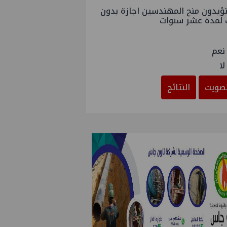
ؤيدون منح المهندسين اجازة بدون
 لمدة عشر سنوات
نعم
لا
صويت
النتائج