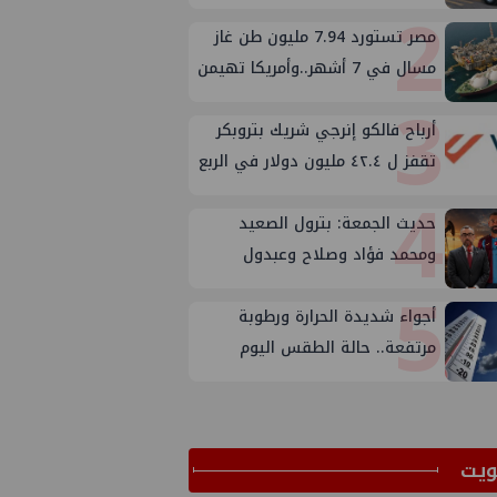
2
الخارجية
مصر تستورد 7.94 مليون طن غاز
مسال في 7 أشهر..وأمريكا تهيمن
3
على الإمدادات
أرباح فالكو إنرجي شريك بتروبكر
تقفز ل ٤٢.٤ مليون دولار في الربع
4
الثاني من ٢٠٢٦
حديث الجمعة: بترول الصعيد
ومحمد فؤاد وصلاح وعبدول
5
أجواء شديدة الحرارة ورطوبة
مرتفعة.. حالة الطقس اليوم
الجمعة 7 أغسطس 2026
ﻳﺖ