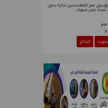
ؤيدون منح المهندسين اجازة بدون
 لمدة عشر سنوات
نعم
لا
صويت
النتائج