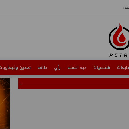
ابعات
شخصيات
دبة النملة
رأي
طاقة
تعدين وكيماويات
s