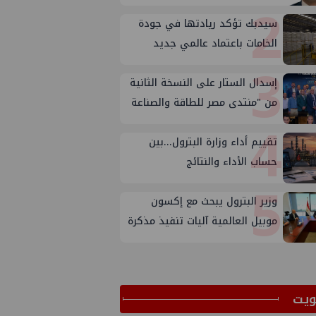
2
سيدبك تؤكد ريادتها في جودة
الخامات باعتماد عالمي جديد
3
إسدال الستار على النسخة الثانية
من "منتدى مصر للطاقة والصناعة
4
2026" بنجاح
تقييم أداء وزارة البترول...بين
حساب الأداء والنتائج
5
وزير البترول يبحث مع إكسون
موبيل العالمية آليات تنفيذ مذكرة
التفاهم لربط اكتشافات الشركة
في قبرص بالبنية التحتية المصرية
ﻳﺖ