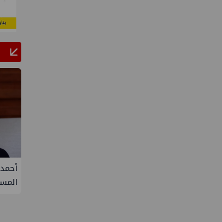
لإنتاج
تحالف أوبك+ يتفق على زيادة طفيفة في
أحمد 
إنتاج النفط خلال سبتمبر
المست