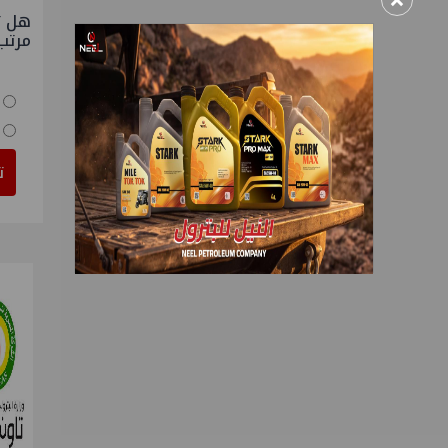
×
هل ت
مرتب
ت