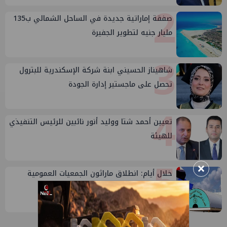
2
صفقة إماراتية جديدة في الساحل الشمالي ب135
مليار جنيه لتطوير الجفيرة
3
شاهيناز الحسيني ابنة شركة الإسكندرية للبترول
تحصل على ماجستير إدارة الجودة
4
تعيين أحمد شتا ووليد أنور نائبين للرئيس التنفيذي
للهيئة
5
×
خلال أيام: انطلاق ماراثون الجمعيات العمومية
لشركات قطاع البترول