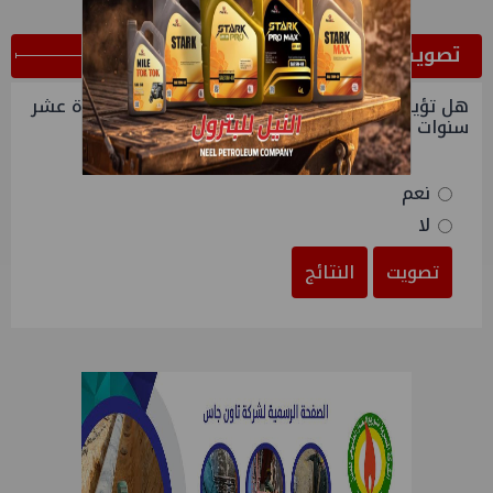
ﺗﺼﻮﻳﺖ
هل تؤيدون منح المهندسين اجازة بدون مرتب لمدة عشر
سنوات
نعم
لا
تصويت
النتائج