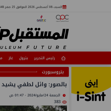
السبت 08 أغسطس 2026 الموافق 25 صفر 1448
رئيس التحرير
بترول
غاز
مت
بتروسبورت
بالصور: وائل لطفي يشيد 
الجمعة 24/مايو/2024 - 01:47 ص
383