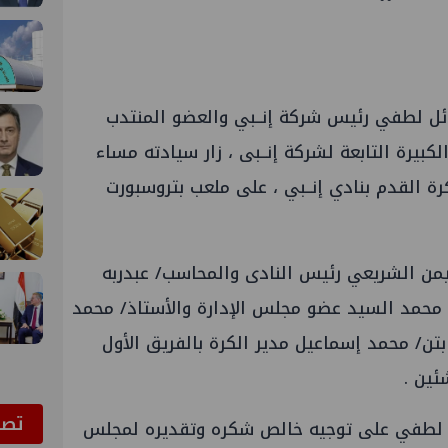
ل لطفي رئيس شركة إنــبي والعضو المنتدب
لكبيرة التابعة لشركة إنــبى ، زار سيادته مساء
ة القدم بنادي إنــبي ، على ملعب بتروسبورت
يمن الشريعي رئيس النادى والمحاسب/ عبدربه
محمد السيد عضو مجلس الإدارة والأستاذ/ محمد
بتن/ محمد إسماعيل مدير الكرة بالفريق الأول
ئين .
ﺗﺼﻮ
ل لطفي على توجيه خالص شكره وتقديره لمجلس