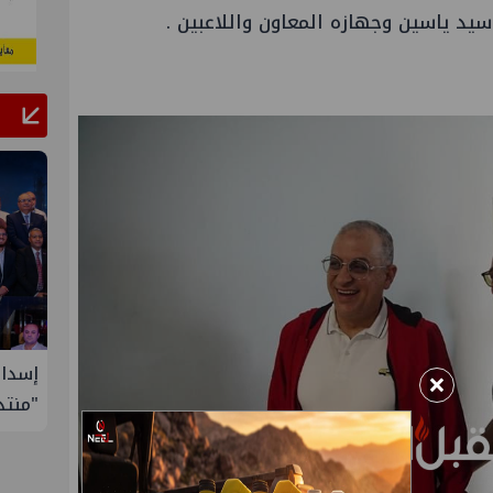
 سيد ياسين وجهازه المعاون واللاعبين .
ول إدارة
إسدال الستار على النسخة الثانية من
إيني 
×
"منتدى مصر للطاقة والصناعة 2026" بنجاح