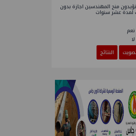
ؤيدون منح المهندسين اجازة بدون
 لمدة عشر سنوات
نعم
لا
صويت
النتائج