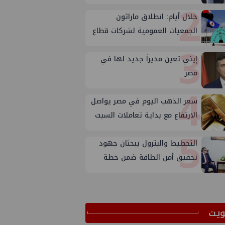
2
خلال أيام: انطلاق ماراثون
الجمعيات العمومية لشركات قطاع
3
البترول
إيني تعين مديراً جديد لها في
مصر
4
سعر الذهب اليوم في مصر يواصل
الارتفاع مع بداية تعاملات السبت
5
التخطيط والبترول يبحثان جهود
تحقيق أمن الطاقة ضمن خطة
التنمية الاقتصادية والاجتماعية
للعام المالي ٢٠٢٧/٢٠٢٦
ﻳﺖ