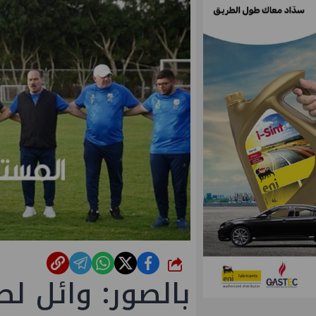
شارك
بالصور: وائل 