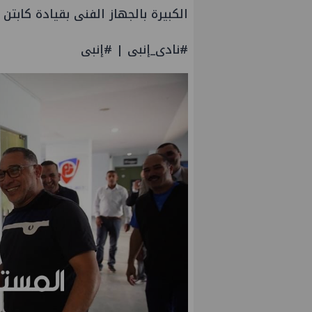
الكبيرة بالجهاز الفنى بقيادة كابتن
#نادى_إنبى | #إنبى
 ووليد أنور نائبين للرئيس
جنوب الوادي تنظم لقاء توعوي ح
ة
الأزمات