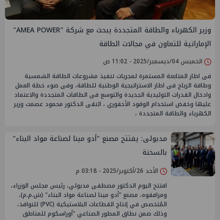
وزير الكهرباء والطاقة المتجددة يبحث مع شركة "AMEA POWER"
الإماراتية للتعاون في مجالات الطاقة
الخميس 04/ديسمبر/2025 - 11:02 ص
فى اطار المتابعة المستمرة لمجريات تنفيذ مشروعات الطاقة الشمسية
وطاقة الرياح فى اطار الاستراتيجية الوطنية للطاقة، وفى ضوء خطة العمل
وادخال القدرات التوليدية الجديدة والتوسع فى الطاقات المتجددة والاعتماد
عليها وخفض استخدام الوقود الأحفوري ، التقى الدكتور محمود عصمت وزير
الكهرباء والطاقة المتجددة ،
مدبولى: يفتتح مصنع "أدو مينا لصناعة مواد البناء"
بالسخنة
الأحد 26/أكتوبر/2025 - 03:18 م
افتتح اليوم الدكتور مصطفى مدبولي، رئيس مجلس الوزراء،
ومرافقوه، مصنع "أدو مينا لصناعة مواد البناء" (ش.م.م)،
المُتخصص في إنتاج القطاعات البلاستيكية (PVC) للنوافذ،
وذلك ضمن نطاق المطور الصناعي "أوراسكوم للمناطق