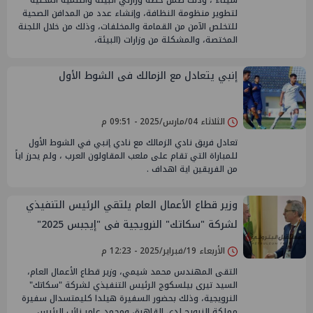
سيناء ، وذلك ضمن خطة وزارتي البيئة والتنمية المحلية
لتطوير منظومة النظافة، وإنشاء عدد من المدافن الصحية
للتخلص الآمن من القمامة والمخلفات، وذلك من خلال اللجنة
المختصة، والمشكلة من وزارات (البيئة،
إنبي يتعادل مع الزمالك فى الشوط الأول
الثلاثاء 04/مارس/2025 - 09:51 م
تعادل فريق نادي الزمالك مع نادي إنبي في الشوط الأول
للمباراة التي تقام على ملعب المقاولون العرب ، ولم يحرز اياً
من الفريقين اية اهداف .
وزير قطاع الأعمال العام يلتقي الرئيس التنفيذي
لشركة "سكاتك" النرويجية فى "إيجبس 2025"
الأربعاء 19/فبراير/2025 - 12:23 م
التقى المهندس محمد شيمي، وزير قطاع الأعمال العام،
السيد تيرى بيلسكوج الرئيس التنفيذي لشركة "سكاتك"
النرويجية، وذلك بحضور السفيرة هيلدا كليمتسدال سفيرة
مملكة النرويج لدى القاهرة، ومحمد عامر نائب الرئيس