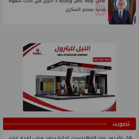
5
عاجل: وفاة عامل وإصابة 5 آخرين في حادث سقوط
صخرة بمنجم السكري
ﺗﺼﻮﻳﺖ
هل تؤيدون منح المهندسين اجازة بدون مرتب لمدة عشر