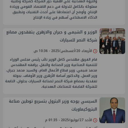
والثروة المعدنية علي أهمية دور الشركة كشركة وطنية
مملوكة بالكامل للدولة في دعم الاقتصاد القومي وزيادة
الإنتاج. وأوضح أن اعتمادها على أحدث التقنيات وتطبيق
الذكاء الاصطناعي أسهم في زيادة الإنتاج
الوزير و الشيمى و جبران والازهرى يتفقدون مصانع
شركة النصر للسيارات
الأربعاء 20/أغسطس/2025 - 10:36 ص
قام الفريق مهندس كامل الوزير نائب رئيس مجلس الوزراء
للتنمية الصناعية وزير الصناعة والنقل، يرافقه المهندس
محمد شيمي، وزير قطاع الأعمال العام، والسيد محمد جبران،
وزير العمل، والدكتور أسامة الأزهري وزير الأوقاف، بجولة
تفقدية بمصانع شركة النصر لصناعة السيارات بحلوان، التابعة
للشركة القابضة للصناعات المعدنية،
السيسي يوجه وزير البترول بتسريع توطين صناعة
البتروكيماويات
الأحد 27/يوليو/2025 - 01:35 م