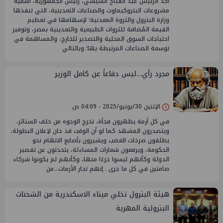
أكد الرئيس عبد الفتاح السيسي، رئيس الجمهورية، أهمية
مشروعات البتروكيماوت والصناعات التعدينية، التي تنفذها
وزارة البترول والثروة المعدنية؛ لإسهامها في تعظيم
القيمة المُضافة للثروات الطبيعية والتعدينية بمصر، وتوفير
احتياجات السوق المحلية والتصدير للخارج، والمساهمة في
توسعة الصناعات المرتبطة بها؛ وبالتالي
مجرد رأي…ليس دفاعاً عن كامل الوزير
الإثنين 30/يونيو/2025 - 04:09 ص
في كل أزمة يظهرون فجأة، تخرج الوجوه من خلف الستائر،
ويتصدرون المشهد كما لو أن الوقت قد حان لإعلان البطولة،
يطلقون صرخات الغضب ويشيرون بأصابع الاتهام نحو
الحكومة، ويرفعون شعارات المساءلة، يتحدثون عن تقصير
الدولة وكأنهم ليسوا جزءًا منها، وكأنهم لم يكونوا شركاء
صامتين في كل ما جرى . إنهم تجار الأزمات…من
هيئة البترول تخلي ميناء الاسكندرية من الشحنات
البترولية المهربة