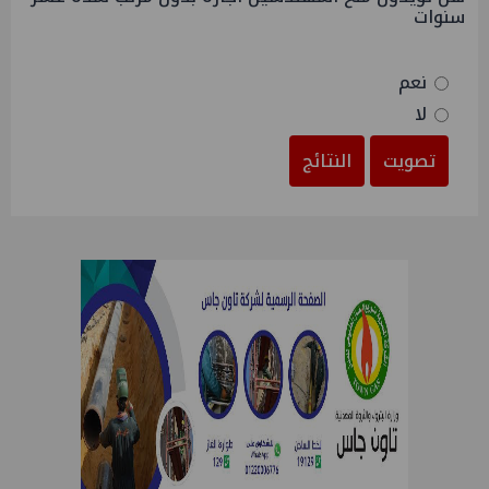
سنوات
نعم
لا
تصويت
النتائج