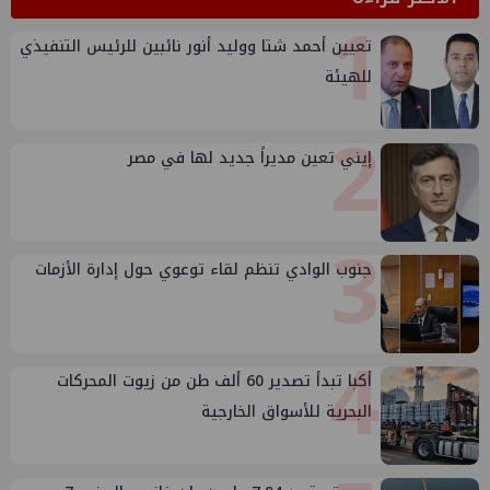
1
تعيين أحمد شتا ووليد أنور نائبين للرئيس التنفيذي
للهيئة
2
إيني تعين مديراً جديد لها في مصر
3
جنوب الوادي تنظم لقاء توعوي حول إدارة الأزمات
4
أكبا تبدأ تصدير 60 ألف طن من زيوت المحركات
البحرية للأسواق الخارجية