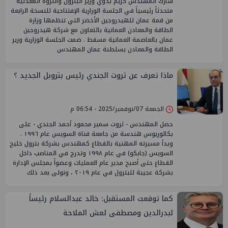
شارك المهندس كريم بدوي وزير البترول والثروة المعدنية
متحدثاً رئيسياً في الجلسة الوزارية الإفتتاحية للنسخة الرابعة
من قمة عمان للهيدروجين الأخضر التي تنظمها وزارة
الطاقة والمعادن العمانية بالتعاون مع شركة هيدروجين
عمان بالعاصمة العمانية مسقط . ضمت الجلسة الوزارية وزير
الطاقة والمعادن بسلطنة عمان المهندس
ماذا تعرف عن ثروت الجندي رئيس بتروبل الجديد ؟
الجمعة 07/نوفمبر/2025 - 06:54 م
حصل المهندس - ثروت سمير محمود أحمد الجندي - على
بكالوريوس هندسة من جامعة قناة السويس عام ١٩٩٦ .
وبدأ مسيرته المهنية بالقطاع كمهندس بشركة بترول خليج
السويس (جابكو) في عام ۱۹۹۸ وتدرج في المناصب داخل
القطاع حتى أصبح مدير عام العمليات وعضواً بمجلس الإدارة
بشركة عجيبة للبترول في عام ٢٠١٩ ، وتولى بعد ذلك
كما توقعت المستقبل: خالد عبدالسلام رئيساً
لبدرالدين ومصطفى لعش الملاحة