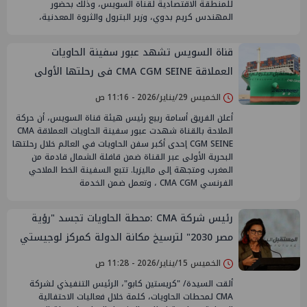
للمنطقة الاقتصادية لقناة السويس، وذلك بحضور
المهندس كريم بدوي، وزير البترول والثروة المعدنية،
قناة السويس تشهد عبور سفينة الحاويات
العملاقة CMA CGM SEINE فى رحلتها الأولى
بحمولة 250 ألف طن
الخميس 29/يناير/2026 - 11:16 ص
أعلن الفريق أسامة ربيع رئيس هيئة قناة السويس، أن حركة
الملاحة بالقناة شهدت عبور سفينة الحاويات العملاقة CMA
CGM SEINE إحدى أكبر سفن الحاويات في العالم خلال رحلتها
البحرية الأولى عبر القناة ضمن قافلة الشمال قادمة من
المغرب ومتجهة إلى ماليزيا. تتبع السفينة الخط الملاحي
الفرنسي CMA CGM ، وتعمل ضمن الخدمة
رئيس شركة CMA :محطة الحاويات تجسد "رؤية
مصر 2030" لترسيخ مكانة الدولة كمركز لوجيستي
عالمي
الخميس 15/يناير/2026 - 11:28 ص
ألقت السيدة/ "كريستين كابو"، الرئيس التنفيذي لشركة
CMA لمحطات الحاويات، كلمة خلال فعاليات الاحتفالية