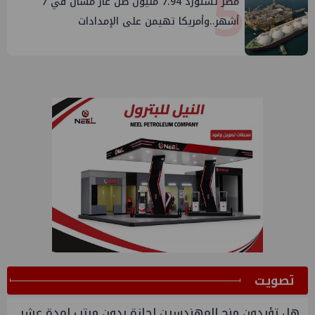
5
مصر تستورد 7.94 مليون طن غاز مسال في 7
أشهر..وأمريكا تهيمن على الإمدادات
ﺗﺼﻮﻳﺖ
هل تؤيدون منح المهندسين اجازة بدون مرتب لمدة عشر