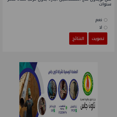
سنوات
نعم
لا
تصويت
النتائج