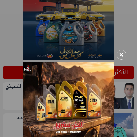
×
الأكثر قراءة
1
تعيين أحمد شتا ووليد أنور نائبين للرئيس التنفيذي
للهيئة
2
خلال أيام: انطلاق ماراثون الجمعيات العمومية
لشركات قطاع البترول