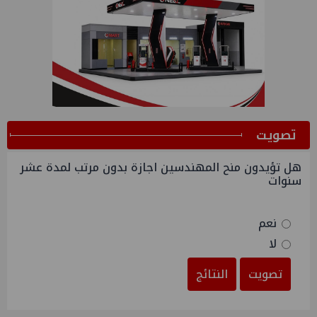
ﺗﺼﻮﻳﺖ
هل تؤيدون منح المهندسين اجازة بدون مرتب لمدة عشر
سنوات
نعم
لا
تصويت
النتائج