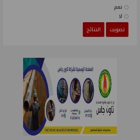
نعم
لا
تصويت
النتائج