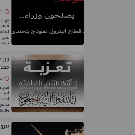
الخميس 24/
مع اقت
أثبتت 
لطالما
على ص
برزت ع
وزرا
مطاو
السبت 19/يول
نعى و
لحادث 
بخالص
والمه
بترو