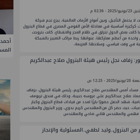
نيو/2025 - 02:36 م
لا يحتمل التأجيل، وبين أمواج الأزمات العالمية، يبزغ نجم شركة
ت كركيزة أساسية في معادلة الأمن القومي المصري في قطاع البترول
ا كانت بعض الدول تنزلق في ظلام العجز والانقطاع، كانت بتروجت
احدة من أعظم معاركها، عنوانها: ربط مراكب التغييز بالشبكة
فيفة في
أحمد سليمان مقررًا للجنة التنمية
S
ية في وقت قياسي، وسلاحها: العزيمة،
المستدامة بنقابة المهندسين
الثلا
غاز ك
ور: زفاف نجل رئيس هيئة البترول صلاح عبدالكريم
سيناء
ونيو/2025 - 12:25 ص
 مساء أمس المهندس صلاح عبدالكريم، رئيس هيئة البترول، بزفاف
عماد صلاح عبدالكريم على عروسه حبيبة، وذلك في فندق تريومف
مية. شهد الحفل حضورًا بارزًا لعدد من قيادات قطاع البترول وكبار
يات، حيث حضر كل من:المهندس كريم بدوي، وزير البترول والمهندس
فهمي والمهندس هاني ضاحي والمهندس
من البترول..وليد لطفي..المسئولية والإنجاز