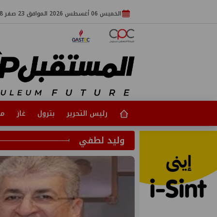
الخميس 06 أغسطس 2026 الموافق 23 صفر 1448
رئيس التحرير
بترول
غاز
مت
وليد لطفي