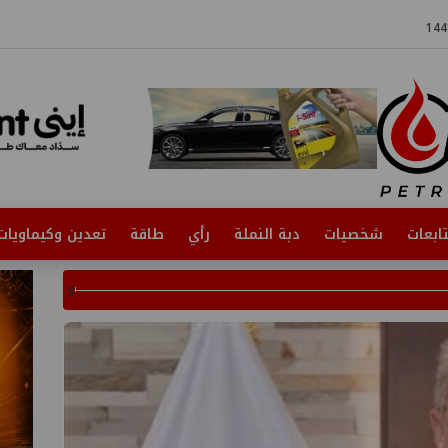
ابعات
شخصيات
دبة النملة
رأي
طاقة
تعدين وكيماويات
s