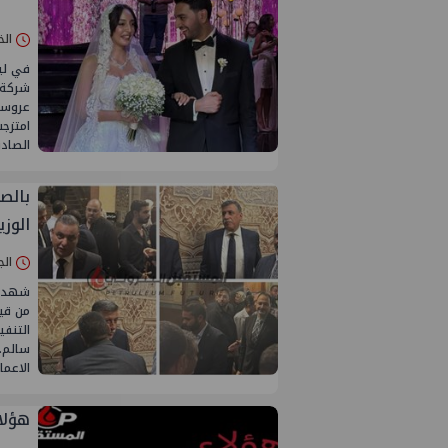
الخميس 14/
في لي
عروسه
امتزجت
الصاد
بالص
الوزي
الجمعة 01/أ
شهد عز
من قيا
التنفي
سالم. 
الاعم
هؤلا