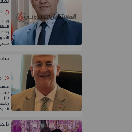
لطف
الأحد 02/نوفمبر
وزراء 
المهند
وفاة ز
الأسبق
فسيح 
سامح
الجمعة 24/أك
علمت 
بتروجت
نائبًا
رئاسة 
الهيكل
بالص