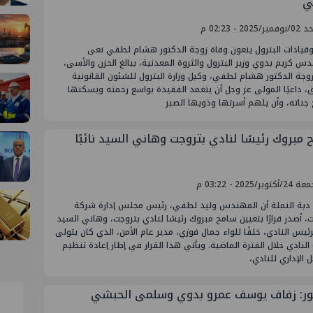
ي
/2025 - 02:23 م
وقيادات البترول ينعون وفاة زوجة الدكتور هشام لطفي نعى
س كريم بدوي وزير البترول والثروة المعدنية، ببالغ الحزن والأسى،
وجة الدكتور هشام لطفي، وكيل وزارة البترول للشئون القانونية
، داعيًا المولى عز وجل أن يتغمد الفقيدة بواسع رحمته ويسكنها
جناته، وأن يلهم أسرتها وذويها الصبر
 مبروك رئيسًا لنادي بتروجت وهاني السيد نائبًا
توبر/2025 - 03:22 م
دبة النملة أن المهندس وليد لطفي، رئيس مجلس إدارة شركة
، أصدر قرارًا بتعيين سامح مبروك رئيسًا لنادي بتروجت، وهاني السيد
 لرئيس النادي، خلفًا للواء جمال فوزي، مدير عام الأمن، الذي كان يتولى
النادي خلال الفترة الماضية. ويأتي هذا القرار في إطار إعادة تنظيم
 الإداري للنادي،
ور: زفاف يوسف عمرو بدوي وسلمى الحبشي