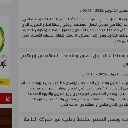
يوليو/2025 - 05:16 م
راب التعديل الوزاري المرتقب، تتجه الأنظار إلى الكفاءات الوطنية التي
جدارتها في ميادين العمل المختلفة، وعلى رأسها قطاع البترول، الذي
 كان مصنعاً للقيادات وميداناً لتخريج العقول المدبرة والكوادر القادرة
ناعة الفارق. وفي هذا السياق، لا يمكن تجاهل عشرات الأسماء التي
لى مدار
ء وقيادات البترول ينعون وفاة نجل المهندس إبراهيم
ع
يو/2025 - 01:10 م
زراء البترول وفاة نجل المهندس ابراهيم مطاوع رئيس بترومنت الشاب
آدم الذي لم يتجاوز 13 عاماً والذي فُجع الجميع بوفاته أمس بعد تعرضه
أليم . وتقدم المهندس كريم بدوي وزير البترول والثروة المعدنية
 العزاء ، وكذلك المهندس سامح فهمي والمهندس طارق الملا
ندس هاني ضاحي والمهندس اسامه كمال
جت وسفن التغييز…ملحمة وطنية في معركة الطاقة