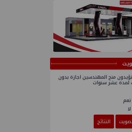
ﻳﺖ
ؤيدون منح المهندسين اجازة بدون
 لمدة عشر سنوات
نعم
لا
صويت
النتائج