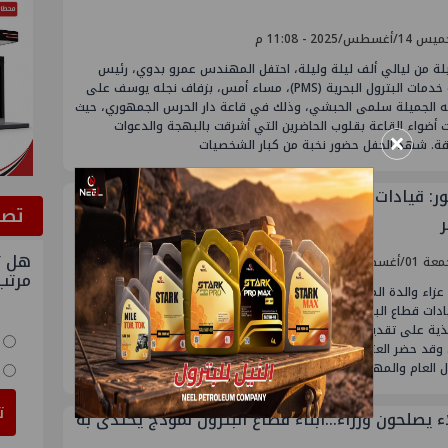
أغسطس/2025 - 11:08 م
لة من ليالي ألف ليلة وليلة، احتفل المهندس عمرو بدوي، رئيس
شركة خدمات البترول البحرية (PMS)، مساء أمس، بزفاف نجله يوسف على
 الجميلة سلمى الحبشي، وذلك في قاعة دار الحرس الجمهوري، حيث
 أضواء القاعة بقلوب الحاضرين التي أشرقت بالبهجة والدعوات
×
قة. شهد الحفل حضور نخبة من كبار الشخصيات
ور: قيادات البترول في عزاء والدة خالد عثمان مساعد
ﺗﺼﻮ
ر
هل ت
غسطس/2025 - 10:31 م
مرتب
اء والدة المهندس خالد عثمان، مساعد وزير البترول، حضورًا واسعًا
دات قطاع البترول، حيث حرص عدد كبير من رؤساء الشركات والقيادات
ذية على تقديم واجب العزاء. الذي اقيم بمسجد الرحمن الرحيم بصلاح
وقد حضر العزاء أبرز الحضور ، المهندس محمد الشيمي وزير قطاع
ال العام والمهندس صلاح
ت
ء يصلحون وزراء…أبناء قطاع البترول نموذج يُحتذى به