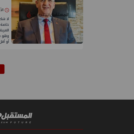
الأحد 25/مايو/
لا شك 
خاصة 
الغربة
وهو ش
أو أق
1