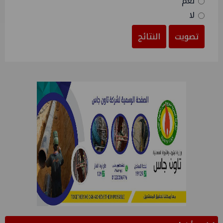
نعم
لا
تصويت
النتائج