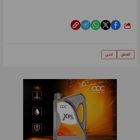
شارك
العمل
انبى