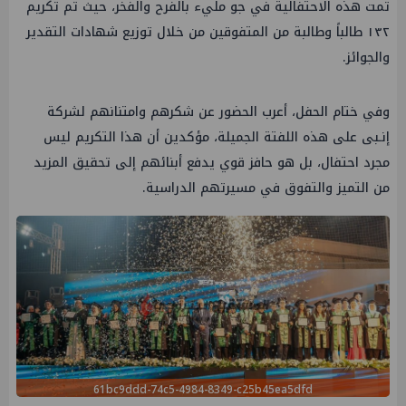
تمت هذه الاحتفالية في جو مليء بالفرح والفخر، حيث تم تكريم
١٣٢ طالباً وطالبة من المتفوقين من خلال توزيع شهادات التقدير
والجوائز.
وفي ختام الحفل، أعرب الحضور عن شكرهم وامتنانهم لشركة
إنـبى على هذه اللفتة الجميلة، مؤكدين أن هذا التكريم ليس
مجرد احتفال، بل هو حافز قوي يدفع أبنائهم إلى تحقيق المزيد
من التميز والتفوق في مسيرتهم الدراسية.
61bc9ddd-74c5-4984-8349-c25b45ea5dfd