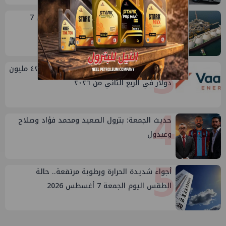
2
مصر تستورد 7.94 مليون طن غاز مسال في 7
أشهر..وأمريكا تهيمن على الإمدادات
3
أرباح فالكو إنرجي شريك بتروبكر تقفز ل ٤٢.٤ مليون
دولار في الربع الثاني من ٢٠٢٦
4
حديث الجمعة: بترول الصعيد ومحمد فؤاد وصلاح
وعبدول
5
أجواء شديدة الحرارة ورطوبة مرتفعة.. حالة
الطقس اليوم الجمعة 7 أغسطس 2026