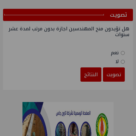
ﺗﺼﻮﻳﺖ
هل تؤيدون منح المهندسين اجازة بدون مرتب لمدة عشر
سنوات
نعم
لا
تصويت
النتائج