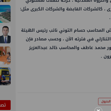
والثروة المعدنية ، حركة تنقلات لمسئولي
رى ، كالشركات القابضة والشركات الكبرى مثل:
ش المحاسب حسام التوني نائب رئيس الهيئة
 التنازلي في فترته الآن ، وحسب مصادر فإن
ر محمد عاطف والمحاسب خالد عبدالعزيز
ون .
البترول
ﺗﺼﻮ