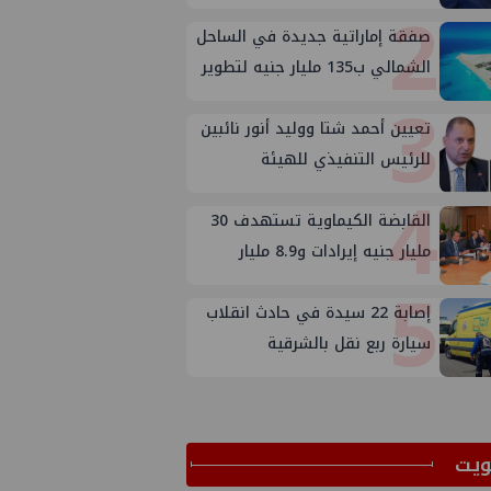
2
صفقة إماراتية جديدة في الساحل
الشمالي ب135 مليار جنيه لتطوير
3
الجفيرة
تعيين أحمد شتا ووليد أنور نائبين
للرئيس التنفيذي للهيئة
4
القابضة الكيماوية تستهدف 30
مليار جنيه إيرادات و8.9 مليار
5
صافي ربح
إصابة 22 سيدة في حادث انقلاب
سيارة ربع نقل بالشرقية
ﻳﺖ