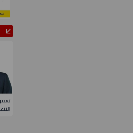
ا في مصر
تعيين أحمد شتا ووليد أنور نائبين للرئيس
التنفيذي للهيئة