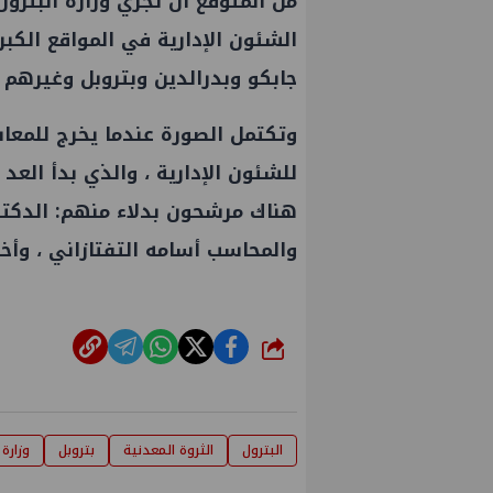
من المتوقع أن تجري
وزارة البترول
الشئون الإدارية في المواقع الكب
جابكو وبدرالدين وبتروبل وغيرهم .
وتكتمل الصورة عندما يخرج للمعا
للشئون الإدارية ، والذي بدأ العد
هناك مرشحون بدلاء منهم: الدكتو
والمحاسب أسامه التفتازاني ، وأخر
شارك
البترول
الثروة المعدنية
بتروبل
وزارة 