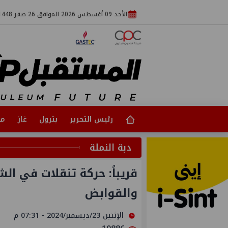
الأحد 09 أغسطس 2026 الموافق 26 صفر 1448
رئيس التحرير
بترول
غاز
مت
دبة النملة
قريباً: حركة تنقلات في الش
والقوابض
الإثنين 23/ديسمبر/2024 - 07:31 م