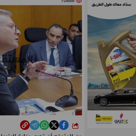
10886
شارك