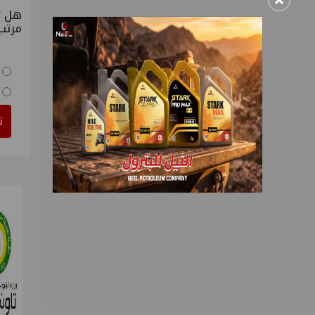
×
هل ت
مرتب
ت