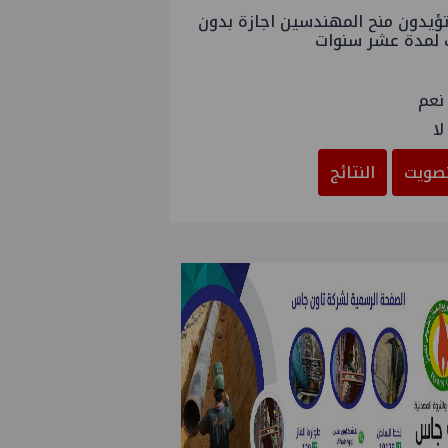
ؤيدون منح المهندسين اجازة بدون
 لمدة عشر سنوات
نعم
لا
صويت
النتائج