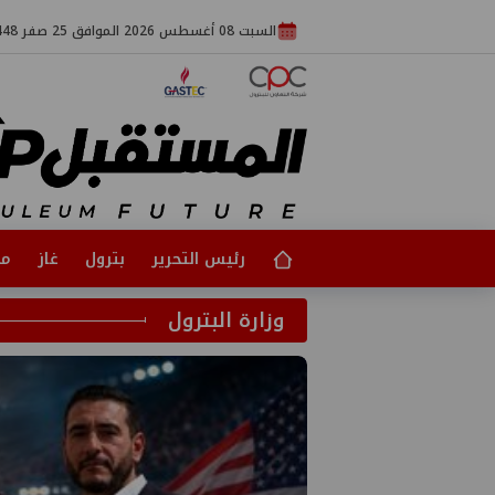
السبت 08 أغسطس 2026 الموافق 25 صفر 1448
رئيس التحرير
بترول
غاز
مت
وزارة البترول