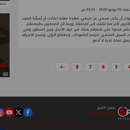
ونيو/2026 - 03:33 ص
نوادر أن يكتب صحفي عن صحفي، فهذه مهنة اعتادت أن تُسلّط الضوء
آخرين أكثر مما تلتفت إلى أصحابها، وربما لأن الصحفيين بطبيعتهم
الناس قسوة على بعضهم بعضًا، في غرف الأخبار، وبين السطور، وفي
ت السبق الصحفي، تتزاحم الطموحات، وتتقاطع الرؤى، ويصبح الاعتراف
زميل عملة نادرة لا تُدفع
8
7
6
5
رئيس التحرير
عثمان علام
m
tube
twitter
facebook