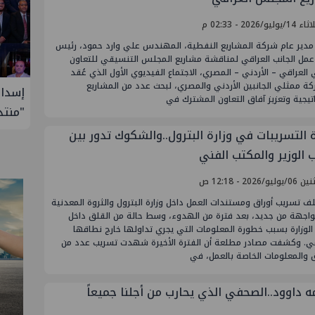
يوليو/2026 - 02:33 م
مدير عام شركة المشاريع النفطية، المهندس علي وارد حمود، رئيس
عمل الجانب العراقي لمناقشة مشاريع المجلس التنسيقي للتعاون
ي العراقي – الأردني – المصري، الاجتماع الفيديوي الأول الذي عُقد
ة ممثلي الجانبين الأردني والمصري، لبحث عدد من المشاريع
ول إدارة
إسدال الستار على النسخة الثانية من
إيني 
تيجية وتعزيز آفاق التعاون المشترك في
"منتدى مصر للطاقة والصناعة 2026" بنجاح
 التسريبات في وزارة البترول..والشكوك تدور بين
 الوزير والمكتب الفني
ليو/2026 - 12:18 ص
ف تسريب أوراق ومستندات العمل داخل وزارة البترول والثروة المعدنية
لواجهة من جديد، بعد فترة من الهدوء، وسط حالة من القلق داخل
الوزارة بسبب خطورة المعلومات التي يجري تداولها خارج نطاقها
ي. وكشفت مصادر مطلعة أن الفترة الأخيرة شهدت تسريب عدد من
ق والمعلومات الخاصة بالعمل، في
ه داوود..الصحفي الذي يحارب من أجلنا جميعاً