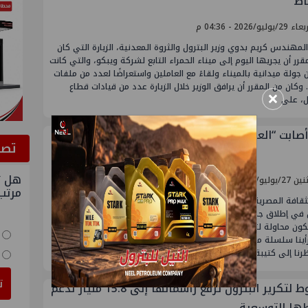
اط
يوليو/2026 - 04:36 م
لمهندس كريم بدوي وزير البترول والثروة المعدنية، الزيارة التي كان
قرر أن يجريها اليوم إلى ميناء الحمراء التابع لشركة ويبكو، والتي كانت
جولة ميدانية بالميناء ولقاءً مع العاملين واستعراضًا لعدد من ملفات
 وكان من المقرر أن يرافق الوزير خلال الزيارة عدد من قيادات قطاع
×
ل، على
صابت “العين” كتيبة شباب وزارة البترول؟
ﺗﺼﻮ
هل ت
ليو/2026 - 06:15 م
مرتب
قافة المصرية، عندما تتوالى المصاعب على مجموعة واحدة، لا يتردد
 في إطلاق جملة واحدة: “أكيد في عين.” قد تكون مجرد عبارة شعبية،
كون محاولة لتفسير ما يصعب تفسيره، لكنها تعود إلى الأذهان بقوة
أينا سلسلة متلاحقة من المتاعب تضرب فريقًا واحدًا في توقيت واحد.
رنا إلى كتيبة الشباب
ت
أسيوط لتكرير البترول ترفع رأسمالها إلى 15.8 مليار لدعم
ا التوسعية