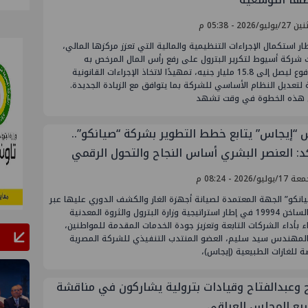
ليو/2026 - 05:38 م
ر استكمال الإجراءات التنظيمية والمالية التي تعزز مركزها المالي،
 شركة أسيوط لتكرير البترول على رفع رأس المال المرخص به
والمدفوع ليصل إلى 15.8 مليار جنيه، تمهيدًا لاتخاذ الإجراءات القانونية
ة لتعديل النظام الأساسي للشركة بما يتوافق مع الزيادة الجديدة.
 هذه الخطوة في وقت تشهد
 “إيجاس” يتابع خطط التطوير بشركة “صيانكو”..
د: العنصر البشري أساس النجاح والتحول الرقمي
ة لتطوير الخدمات
وليو/2026 - 08:24 م
انكو” الجهة المعتمدة لصيانة أجهزة الغاز والكشف الدوري عليها عبر
الخط الساخن 19994 في إطار استراتيجية وزارة البترول والثروة المعدنية
اء بأداء الشركات التابعة وتعزيز جودة الخدمات المقدمة للمواطنين،
المهندس سيد سليم، العضو المنتدب التنفيذي للشركة المصرية
ة للغازات الطبيعية (إيجاس)،
 وعبدالفتاح وقيادات بترولية يشاركون في مناقشة
يع المجلس العراقي