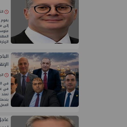
الثلاثاء 04/
يقوم ا
إلى من
المهن
الزيار
البا
الإنق
الجمعة 31/ي
في الأ
في غرف
تمتد 
يتحمل
العمل 
عاجل: