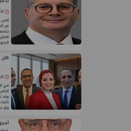
لدمي
الأربعاء 29/
ألغى ا
من الم
تتضمن 
العمل.
البترو
هل أ
الإثنين 27/يو
في الث
الناس
وقد ت
كلما ر
ولو نظ
خططه