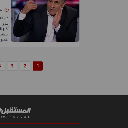
الجمعة 26/ي
من ال
على ال
أكثر 
سباقا
بتميز 
4
3
2
1