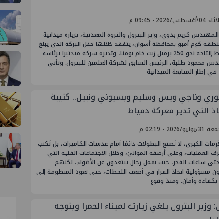
أغسطس/2026 - 09:45 م
لمهندس كريم بدوي، وزير البترول والثروة المعدنية، بزيارة ميدانية
طقة كوم أمبو بمحافظة أسوان، يتفقد خلالها حقل البركة الذي يبلغ
متوسط إنتاجه نحو 250 برميل زيت خام يوميًا، وتديره شركة ميدتيرا برئاسة
دس محمود طلبة، الرئيس السابق لشركة العلمين للبترول. وتأتي
ة في إطار المتابعة الميدانية
جوري وناجي ويس وسليم وبسيوني ونبيل.. كتيبة
اذ التي تدير معركة دمياط
وليو/2026 - 02:19 م
زمات الكبرى، لا تُصنع البطولات دائمًا أمام عدسات الكاميرات، بل تُكتب
 العمليات، وعلى أرصفة الموانئ، وخلال الاجتماعات الفنية التي
حتى ساعات الفجر، حيث يعمل رجال يبتعدون عن الأضواء، لكنهم
ون مسؤولية اتخاذ القرار في أصعب اللحظات، حتى تعود المنظومة إلى
بكفاءة وأمان. ومنذ وقوع
 وزير البترول يلغي زيارته لميناء الحمرا ويتوجه