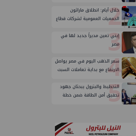
2
خلال أيام: انطلاق ماراثون
الجمعيات العمومية لشركات قطاع
3
البترول
إيني تعين مديراً جديد لها في
مصر
4
سعر الذهب اليوم في مصر يواصل
الارتفاع مع بداية تعاملات السبت
5
التخطيط والبترول يبحثان جهود
تحقيق أمن الطاقة ضمن خطة
التنمية الاقتصادية والاجتماعية
للعام المالي ٢٠٢٧/٢٠٢٦