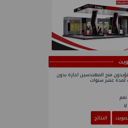
ﻳﺖ
ؤيدون منح المهندسين اجازة بدون
 لمدة عشر سنوات
نعم
لا
صويت
النتائج