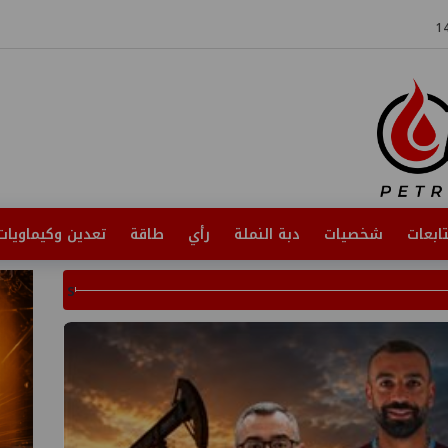
ابعات
شخصيات
دبة النملة
رأي
طاقة
تعدين وكيماويات
s