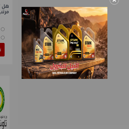
×
هل ت
مرتب
ت