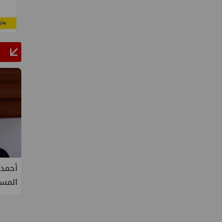
لف أوبك+ يتفق على زيادة طفيفة في
أحمد سليمان مقررًا لل
اج النفط خلال سبتمبر
المستدامة بنقابة ا