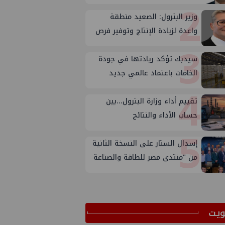
2
وزير البترول: الصعيد منطقة
واعدة لزيادة الإنتاج وتوفير فرص
3
عمل
سيدبك تؤكد ريادتها في جودة
الخامات باعتماد عالمي جديد
4
تقييم أداء وزارة البترول...بين
حساب الأداء والنتائج
5
إسدال الستار على النسخة الثانية
من "منتدى مصر للطاقة والصناعة
2026" بنجاح
ﻳﺖ