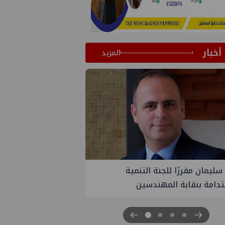
أخبار
المزيد
جنة التنمية
PMS تنهي أعمال إنزال الخطوط البحري
لمهندسين
الثلاث بمشروع المرحلة الرابعة لتنمية 
غاز كاموس البحري التابع لشركة شمال
سيناء للبترول