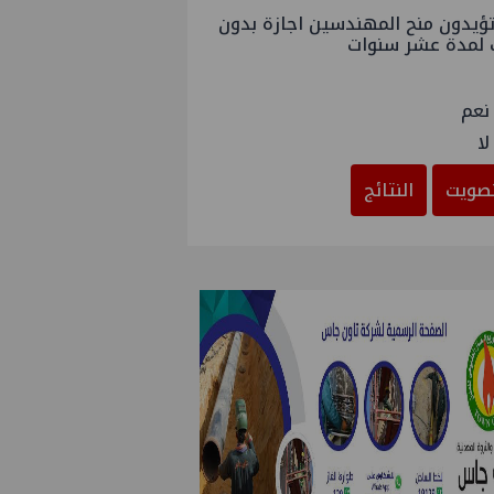
ؤيدون منح المهندسين اجازة بدون
 لمدة عشر سنوات
نعم
لا
صويت
النتائج