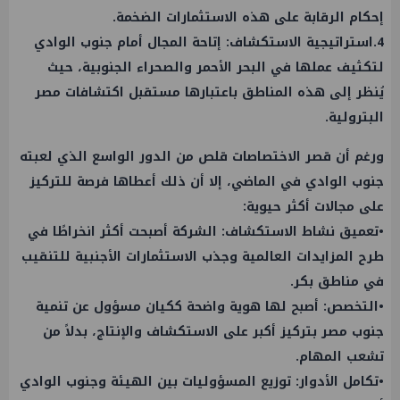
إحكام الرقابة على هذه الاستثمارات الضخمة.
4.استراتيجية الاستكشاف: إتاحة المجال أمام جنوب الوادي
لتكثيف عملها في البحر الأحمر والصحراء الجنوبية، حيث
يُنظر إلى هذه المناطق باعتبارها مستقبل اكتشافات مصر
البترولية.
ورغم أن قصر الاختصاصات قلص من الدور الواسع الذي لعبته
جنوب الوادي في الماضي، إلا أن ذلك أعطاها فرصة للتركيز
على مجالات أكثر حيوية:
•تعميق نشاط الاستكشاف: الشركة أصبحت أكثر انخراطًا في
طرح المزايدات العالمية وجذب الاستثمارات الأجنبية للتنقيب
في مناطق بكر.
•التخصص: أصبح لها هوية واضحة ككيان مسؤول عن تنمية
جنوب مصر بتركيز أكبر على الاستكشاف والإنتاج، بدلاً من
تشعب المهام.
•تكامل الأدوار: توزيع المسؤوليات بين الهيئة وجنوب الوادي