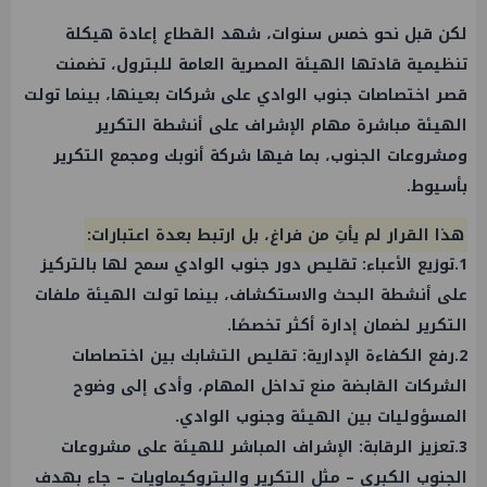
لكن قبل نحو خمس سنوات، شهد القطاع إعادة هيكلة
تنظيمية قادتها الهيئة المصرية العامة للبترول، تضمنت
قصر اختصاصات جنوب الوادي على شركات بعينها، بينما تولت
الهيئة مباشرة مهام الإشراف على أنشطة التكرير
ومشروعات الجنوب، بما فيها شركة أنوبك ومجمع التكرير
بأسيوط.
هذا القرار لم يأتِ من فراغ، بل ارتبط بعدة اعتبارات:
1.توزيع الأعباء: تقليص دور جنوب الوادي سمح لها بالتركيز
على أنشطة البحث والاستكشاف، بينما تولت الهيئة ملفات
التكرير لضمان إدارة أكثر تخصصًا.
2.رفع الكفاءة الإدارية: تقليص التشابك بين اختصاصات
الشركات القابضة منع تداخل المهام، وأدى إلى وضوح
المسؤوليات بين الهيئة وجنوب الوادي.
3.تعزيز الرقابة: الإشراف المباشر للهيئة على مشروعات
الجنوب الكبرى – مثل التكرير والبتروكيماويات – جاء بهدف