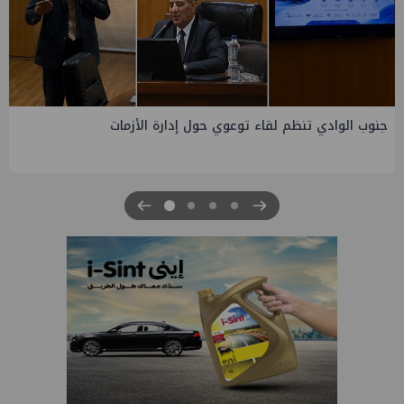
التخطيط والبترول يبحثان جهود تحقيق أمن الطاقة ضمن خطة
التنمية الاقتصادية والاجتماعية للعام المالي ٢٠٢٧/٢٠٢٦