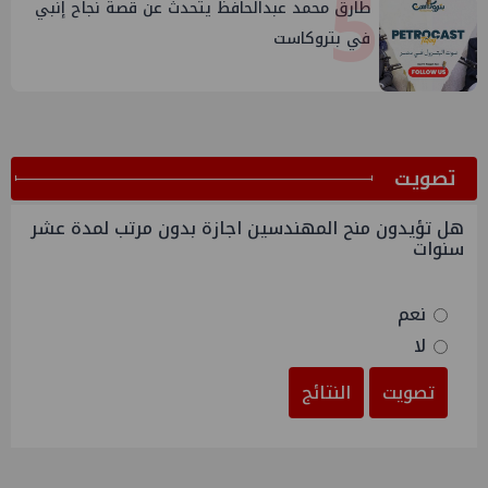
5
طارق محمد عبدالحافظ يتحدث عن قصة نجاح إنبي
في بتروكاست
ﺗﺼﻮﻳﺖ
هل تؤيدون منح المهندسين اجازة بدون مرتب لمدة عشر
سنوات
نعم
لا
تصويت
النتائج