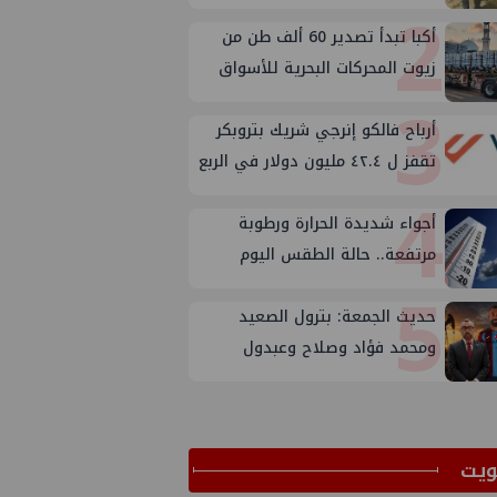
2
المكتب الفني للوزير؟
أكبا تبدأ تصدير 60 ألف طن من
زيوت المحركات البحرية للأسواق
3
الخارجية
أرباح فالكو إنرجي شريك بتروبكر
تقفز ل ٤٢.٤ مليون دولار في الربع
4
الثاني من ٢٠٢٦
أجواء شديدة الحرارة ورطوبة
مرتفعة.. حالة الطقس اليوم
5
الجمعة 7 أغسطس 2026
حديث الجمعة: بترول الصعيد
ومحمد فؤاد وصلاح وعبدول
ﻳﺖ