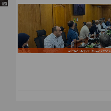
a263e664-3bd0-4f6e-9222-6