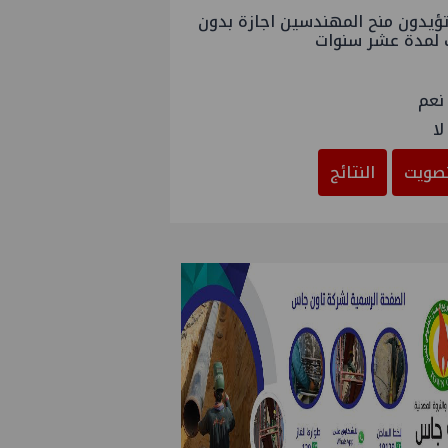
ؤيدون منح المهندسين اجازة بدون
 لمدة عشر سنوات
نعم
لا
صويت
النتائج