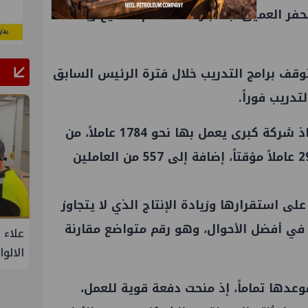
حفر العميق، باعتباره أحد أهم مفاتيح زيادة
ف برامج التدريب خلال فترة الرئيس السابق
تدريب فوراً.
الزيارة اعتُبرت مرحلة مفصلية لإنقاذ شركة كبرى يعمل بها نحو 1784 عاملاً، من
بينهم 935 من شركة أَبِيسكو، و292 عاملاً مؤقتاً، إضافة إلى 557 من العاملين
ى استقرارها وزيادة الإنتاج الذي لا يتجاوز
يومياً في أفضل الأحوال، وهو رقم متواضع مقارنة
ة من
PMS تنهي أعمال إنزال الخطوط البحرية
علاء 
الثلاث بمشروع المرحلة الرابعة لتنمية حقل
الالو
غاز كاموس البحري التابع لشركة شمال
وعدها تماماً، إذ منحت دفعة قوية للعمل،
سيناء للبترول