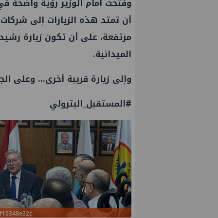
وفتحت أمام الوزير رؤية واضحة في 
أن تمتد هذه الزيارات إلى شركات
مرتفعة، على أن تكون زيارة رشيد 
الميدانية.
وإلى زيارة قريبة أخرى… وعلى الج
#المستقبل_البترولي
f10348e32c