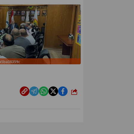
2a5ba38359c
شارك