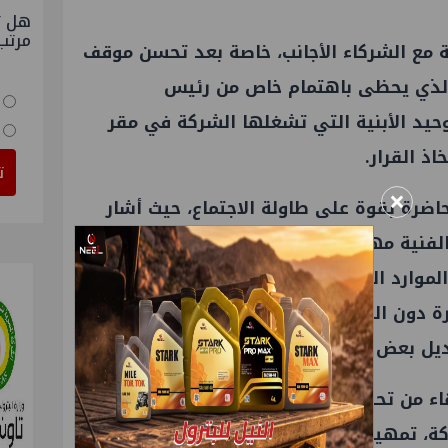
هل ت
مرتب
ة مع الشركاء الأجانب، خاصة بعد تحسن موقف
الذي يحظى باهتمام خاص من رئيس
حيد الأبنية التي تشغلها الشركة في مقر
ذ القرار.
ت
×
حاضرة بقوة على طاولة الاجتماع، حيث أشار
الفنية مهددة بالرحيل بسبب ضعف المزايا
الموارد البشرية إعداد تصور عاجل للتعويضات
 دون المرور بالموافقات الداخلية، مشيراً إلى
ديل بعض البدلات الخاصة بالعاملين.
اء من تحليل بيانات المسح السيزمي الرباعي
، تمهيداً لتحديد مواقع آبار جديدة.