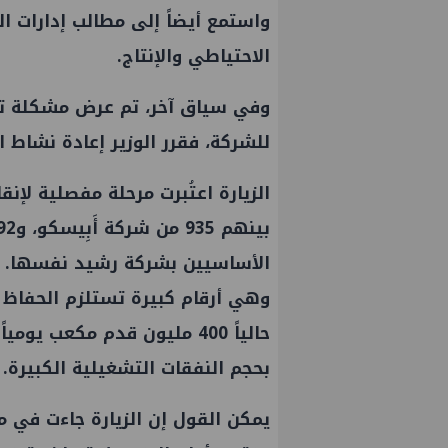
واستمع أيضاً إلى مطالب إدارات ال
الاحتياطي والإنتاج.
وفي سياق آخر، تم عرض مشكلة توق
للشركة، فقرر الوزير إعادة نشاط ال
الأساسيين بشركة رشيد نفسها.
وهي أرقام كبيرة تستلزم الحفاظ عل
حالياً 400 مليون قدم مكعب 
تفق على زيادة طفيفة في
إسدال الستار على النسخة الثاني
ال سبتمبر
"منتدى مصر للطاقة والصناعة 2026" بنجاح
بحجم النفقات التشغيلية الكبيرة.
يمكن القول إن الزيارة جاءت في م