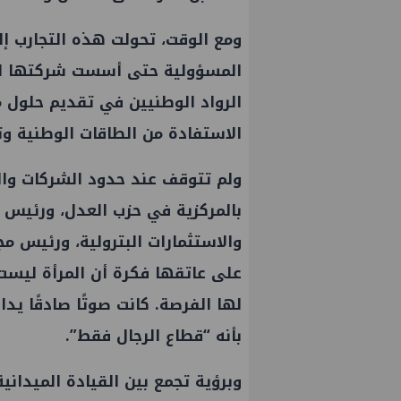
ومع الوقت، تحولت هذه التجارب إ
المسؤولية حتى أسست شركتها الخ
الرواد الوطنيين في تقديم حلول 
الاستفادة من الطاقات الوطنية وتق
ولم تتوقف عند حدود الشركات وال
بالمركزية في حزب العدل، ورئيس 
والاستثمارات البترولية، ورئيس م
على عاتقها فكرة أن المرأة ليست م
لها الفرصة. كانت صوتًا صادقًا يد
بأنه “قطاع الرجال فقط”.
وبرؤية تجمع بين القيادة الميدان