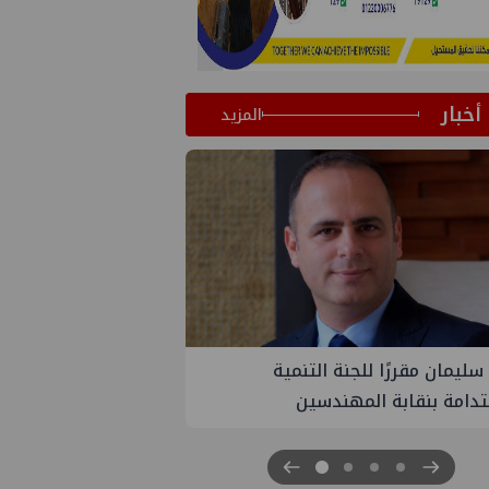
أخبار
المزيد
PM تنهي أعمال إنزال الخطوط البحرية
ث بمشروع المرحلة الرابعة لتنمية حقل
اموس البحري التابع لشركة شمال
 للبترول