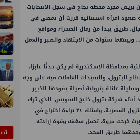
بريص مجرد محطة نجاح في سجل الانتخابات
202، بل هي رواية صعود امرأة استثنائية قررت أن تمضي في
لرجال، طريقٌ يبدأ من رمال الصحراء ومواقع
ن… وبينهما سنوات من الاجتهاد والصبر والعمل
طنية بمحافظة
الإسكندرية
لم يكن حدثًا عابرًا،
قطاع
البترول
، وللسيدات العاملات فيه على وجه
ليلة عائلة بترولية أصيلة يقودها الخبير
 أبناء شركة
بترول
خليج
السويس
، الذي ترك
ترول
المصرية، وامتلك ٣٢ براءة اختراع في
لإرث خرجت مروة، تحمل شغفه وقوة إرادته
ﺗﺼﻮ
وحدهما طريق المجد.