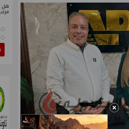
هل ت
مرتب
ت
×