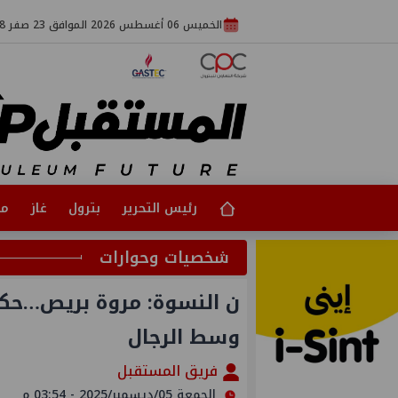
الخميس 06 أغسطس 2026 الموافق 23 صفر 1448
رئيس التحرير
بترول
غاز
مت
شخصيات وحوارات
ن النسوة: مروة بريص…حك
وسط الرجال
فريق المستقبل
الجمعة 05/ديسمبر/2025 - 03:54 م