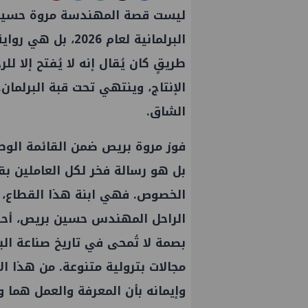
ليست قصة المهندسة مروة حسين 
البرلمانية لعام 6
طريقٍ كان يُقال إنه لا يُفتح إلا ل
الإنتاج، وينتهي تحت قبة البرلما
الشاق.
فوز مروة بريص ضمن القائمة الو
بل هو رسالة فخر لكل العاملين ب
الخصوص. فهي ابنة هذا القطاع، وس
الراحل المهندس حسين بريص، أحد
بصمة لا تُمحى في تاريخ صناعة
الب
مجالات بترولية متنوعة. من هذا ا
وإيمانه بأن المعرفة والعمل هما 