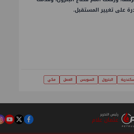
درة على تغيير المستقبل.
سكندرية
البترول
السويس
العمل
مكي
رئيس التحرير
عثمان علام
m
tube
twitter
facebook