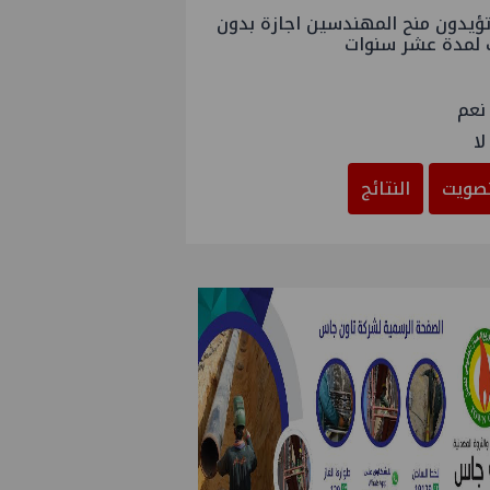
ؤيدون منح المهندسين اجازة بدون
 لمدة عشر سنوات
نعم
لا
صويت
النتائج