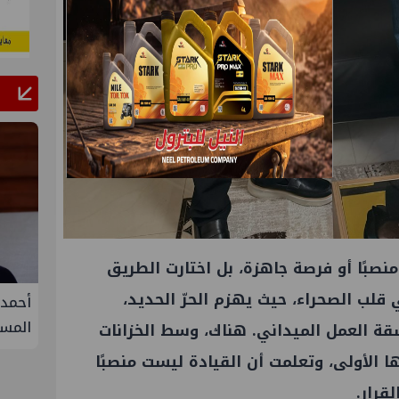
منصبًا أو فرصة جاهزة، بل اختارت الطريق
قلب الصحراء، حيث يهزم الحرّ الحديد،
فيفة في
أحمد سليمان مقررًا للجنة التنمية
S
المستدامة بنقابة المهندسين
الثلا
قة العمل الميداني. هناك، وسط الخزانات
غاز ك
ا الأولى، وتعلمت أن القيادة ليست منصبًا
سيناء
قرار.