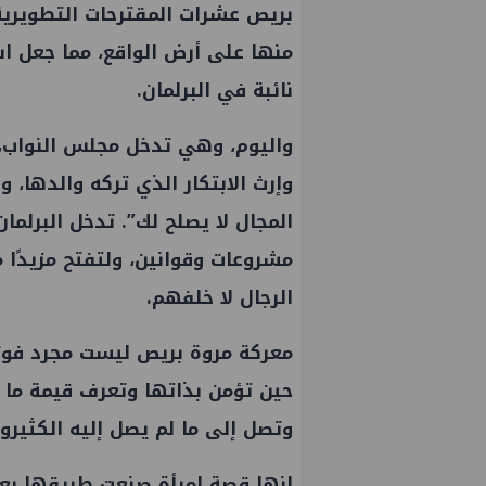
بريص عشرات المقترحات التطويرية 
منها على أرض الواقع، مما جعل اس
نائبة في البرلمان.
واليوم، وهي تدخل
مجلس النواب
،
وإرث الابتكار الذي تركه والدها، 
المجال لا يصلح لك”. تدخل البرلما
مشروعات وقوانين، ولتفتح مزيدًا 
الرجال لا خلفهم.
معركة مروة بريص ليست مجرد فوز 
حين تؤمن بذاتها وتعرف قيمة ما
وتصل إلى ما لم يصل إليه الكثيرو
إنها قصة امرأة صنعت طريقها بع