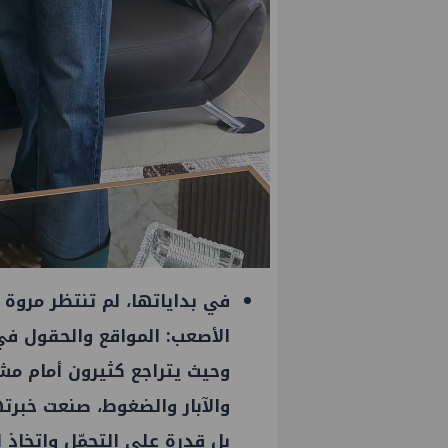
في بداياتها، لم تنتظر مروة 
الأصعب: المواقع والحقول في 
 يتفقد مصنع ووتك لإنتاج
تحالف أوبك+ يتفق على زيادة ط
 بإدكو
إنتاج النفط خلال سبتمبر
وحيث يتراجع كثيرون أمام مش
والآبار والضغوط، صنعت خبرته
بل قدرة على التحمّل واتخاذ ال