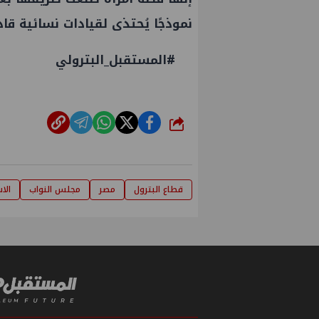
نموذجًا يُحتذى لقيادات نسائية قا
#المستقبل_البترولي
شارك
قطاع البترول
مصر
مجلس النواب
الا