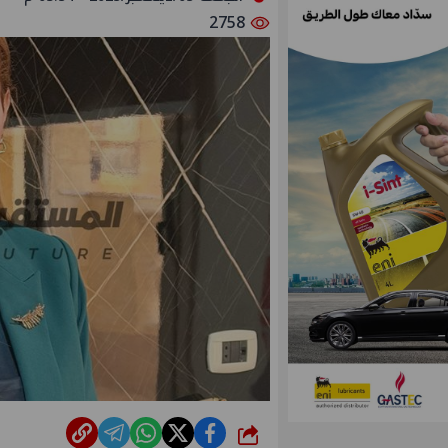
2758
شارك