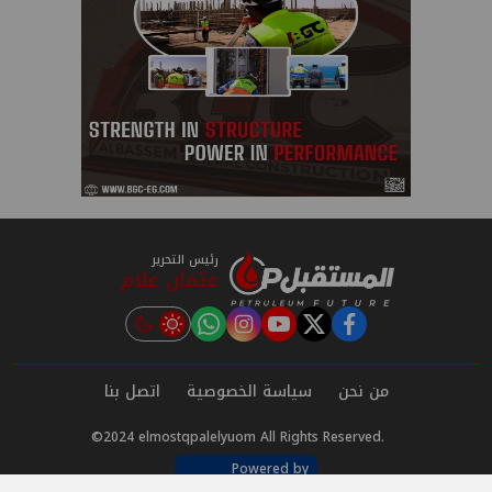
رئيس التحرير
عثمان علام
instagram
tiktok
youtube
twitter
facebook
من نحن
سياسة الخصوصية
اتصل بنا
©2024 elmostqpalelyuom All Rights Reserved.
Powered by