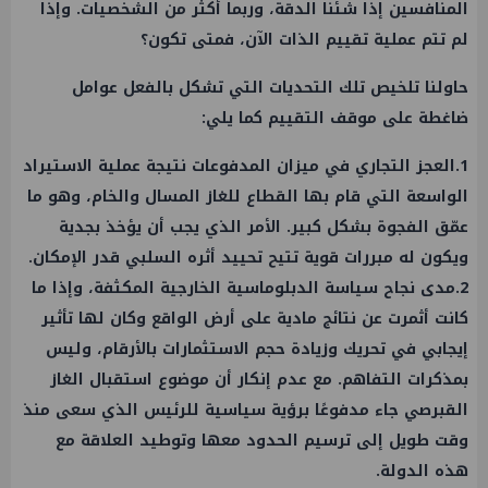
المنافسين إذا شئنا الدقة، وربما أكثر من الشخصيات. وإذا
لم تتم عملية تقييم الذات الآن، فمتى تكون؟
حاولنا تلخيص تلك التحديات التي تشكل بالفعل عوامل
ضاغطة على موقف التقييم كما يلي:
1.العجز التجاري في ميزان المدفوعات نتيجة عملية الاستيراد
الواسعة التي قام بها القطاع للغاز المسال والخام، وهو ما
عمّق الفجوة بشكل كبير. الأمر الذي يجب أن يؤخذ بجدية
ويكون له مبررات قوية تتيح تحييد أثره السلبي قدر الإمكان.
2.مدى نجاح سياسة الدبلوماسية الخارجية المكثفة، وإذا ما
كانت أثمرت عن نتائج مادية على أرض الواقع وكان لها تأثير
إيجابي في تحريك وزيادة حجم الاستثمارات بالأرقام، وليس
بمذكرات التفاهم. مع عدم إنكار أن موضوع استقبال الغاز
القبرصي جاء مدفوعًا برؤية سياسية للرئيس الذي سعى منذ
وقت طويل إلى ترسيم الحدود معها وتوطيد العلاقة مع
هذه الدولة.