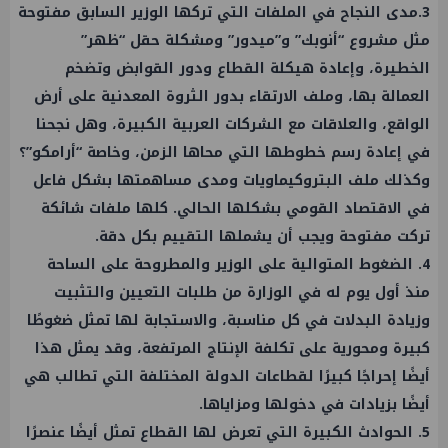
3.مدى النجاح في الملفات التي تركها الوزير السابق مفتوحة
مثل مشروع “أنوبك” و”ميدور” ومشكلة حقل “ظهر”
الخطيرة، وإعادة هيكلة القطاع ودور القوابض وتضخم
العمالة بها، وملف الارتقاء بدور الثروة المعدنية على أرض
الواقع، والعلاقات مع الشركات العربية الكبيرة، وهل نجحنا
في إعادة رسم خطوطها التي محاها الزمن، وخاصة “أرامكو”؟
وكذلك ملف البتروكيماويات ومدى مساهمتها بشكل فاعل
في الاقتصاد القومي بشكلها الحالي. كلها ملفات شائكة
تركت مفتوحة ويجب أن يشملها التقييم بكل دقة.
4. الضغوط المتوالية على الوزير والمطروحة على الساحة
منذ أول يوم له في الوزارة من طلبات التعيين والتثبيت
وزيادة البدلات في كل مناسبة، والاستجابة لها تمثل ضغوطًا
كبيرة ومحورية على تكلفة الإنتاج المرتفعة، وقد يمثل هذا
أيضًا إحراجًا كبيرًا لقطاعات الدولة المختلفة التي تطالب هي
أيضًا بزيادات في دخولها ومزاياها.
5. الحوادث الكبيرة التي تعرض لها القطاع تمثل أيضًا عنصرًا