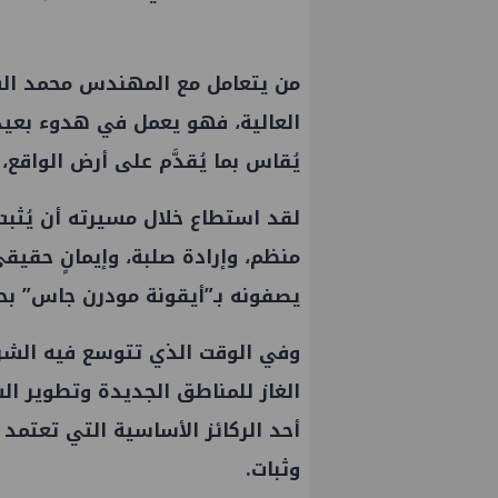
من يتعامل مع المهندس محمد الس
العالية، فهو يعمل في هدوء بعيدًا 
يُقاس بما يُقدَّم على أرض الواقع، ل
لقد استطاع خلال مسيرته أن يُثبت 
منظم، وإرادة صلبة، وإيمانٍ حقي
يصفونه بـ”أيقونة مودرن جاس” بح
وفي الوقت الذي تتوسع فيه الش
PMS تنهي أعمال إنزال الخطوط 
الغاز للمناطق الجديدة وتطوير ا
الثلاث بمشروع المرحلة الرابعة ل
أحد الركائز الأساسية التي تعتم
غاز كاموس البحري التابع لشركة
وثبات.
سيناء للبترول