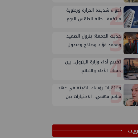
2
المكتب الفني للوزير؟
أجواء شديدة الحرارة ورطوبة
مرتفعة.. حالة الطقس اليوم
3
الجمعة 7 أغسطس 2026
حديث الجمعة: بترول الصعيد
ومحمد فؤاد وصلاح وعبدول
4
تقييم أداء وزارة البترول...بين
حساب الأداء والنتائج
5
وثائقيات رؤساء الهيئة في عهد
سامح فهمي.. الاختيارات بين
الأسباب والأهداف
ﻳﺖ