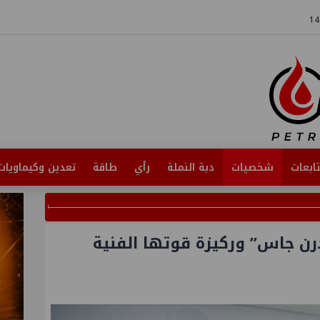
ابعات
شخصيات
دبة النملة
رأي
طاقة
تعدين وكيماويات
رن جاس” وركيزة قوتها الفنية