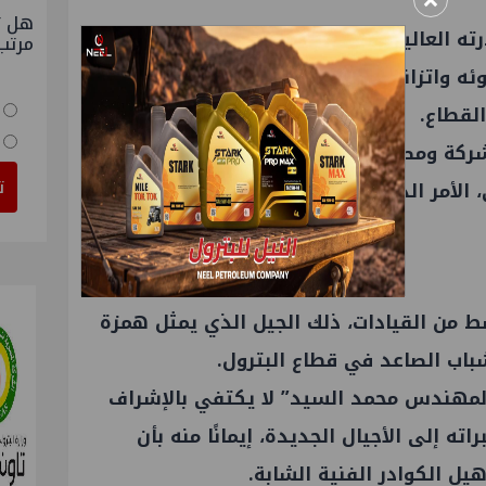
×
هل ت
 العالية على الإدارة الفنية المتقنة
مرتب
ئه واتزانه في اتخاذ القرارات، وهي صفات
القطاع.
ركة ومصلحة العاملين بها، ويمتلك رؤية
ت
ي، الأمر الذي جعله محل تقدير واسع داخل
 من القيادات، ذلك الجيل الذي يمثل همزة
باب الصاعد في قطاع البترول.
المهندس محمد السيد” لا يكتفي بالإشراف
ه إلى الأجيال الجديدة، إيمانًا منه بأن
يل الكوادر الفنية الشابة.