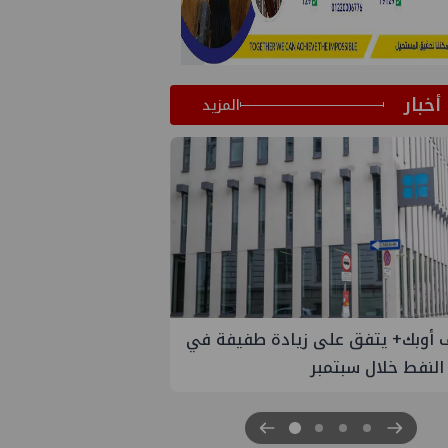
أخبار
المزيد
 أوبك+ يتفق على زيادة طفيفة في
إسدال الستار على النس
 النفط خلال سبتمبر
"منتدى مصر للطاقة والصناعة 26