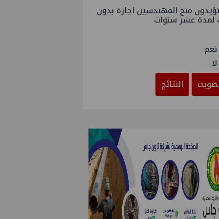
ؤيدون منح المهندسين اجازة بدون
 لمدة عشر سنوات
نعم
لا
صويت
النتائج