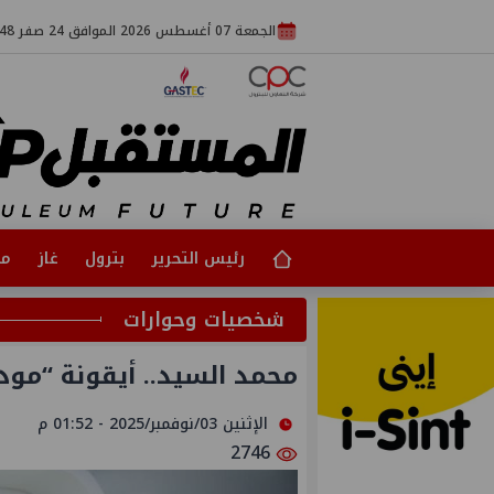
الجمعة 07 أغسطس 2026 الموافق 24 صفر 1448
رئيس التحرير
بترول
غاز
مت
شخصيات وحوارات
محمد السيد.. أيقونة “مود
الإثنين 03/نوفمبر/2025 - 01:52 م
2746