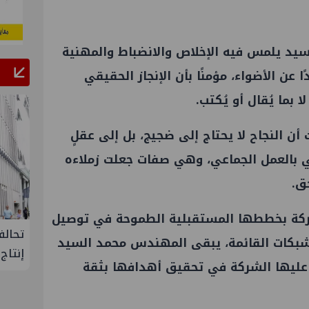
يد يلمس فيه الإخلاص والانضباط والمهنية
عن الأضواء، مؤمنًا بأن الإنجاز الحقيقي
ا بما يُقال أو يُكتب.
أن النجاح لا يحتاج إلى ضجيج، بل إلى عقلٍ
قي بالعمل الجماعي، وهي صفات جعلت زملاءه
ق.
ركة بخططها المستقبلية الطموحة في توصيل
البحرية
علاء عبدالفتاح يتفقد مصنع ووتك لإنتاج
تحالف
لشبكات القائمة، يبقى المهندس محمد السيد
تنمية حقل
الالواح الخشبية بإدكو
إنتاج
د عليها الشركة في تحقيق أهدافها بثقة
 شمال