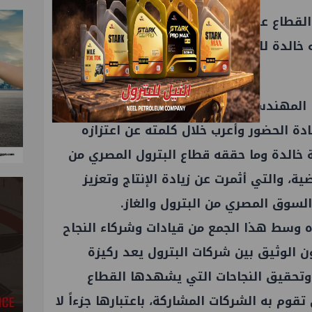
قطاع على تعزيز التعاون وتبادل الخبرات،
 خالدة للبترول في تنمية منطقة الصحراء
قاها المهندس معتز عاطف، رئيس الشركة
ادة الحضور وأعرب خلال كلمته عن اعتزازه
خالدة وما حققه قطاع البترول المصري من
ة، والتي أثمرت عن زيادة الإنتاج وتعزيز
السوق المصري من البترول والغاز.
ه وسط هذا الجمع من قيادات وشركاء النجاح
ن الوثيق بين شركات البترول يعد ركيزة
تحقيق النجاحات التي يشهدها القطاع
تقوم به الشركات المشاركة، باعتبارها جزءاً لا