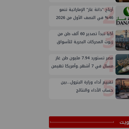
2
أرباح "دانة غاز" الإماراتية تنمو
46% في النصف الأول من 2026
3
أكبا تبدأ تصدير 60 ألف طن من
زيوت المحركات البحرية للأسواق
4
الخارجية
مصر تستورد 7.94 مليون طن غاز
مسال في 7 أشهر..وأمريكا تهيمن
5
على الإمدادات
تقييم أداء وزارة البترول...بين
حساب الأداء والنتائج
ﻳﺖ