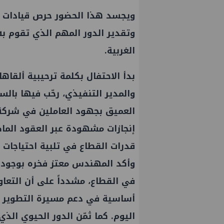
‏‎ويجسد هذا الحضور حرص قيادات ال
وتقدير الدور المهم الذي تقوم به
الغربية.
‏‎بدأ الاحتفال بكلمة ترحيبية أل
والمدير التنفيذي، رحّب فيها بالس
العميق بجهود العاملين في شركة 
إنجازات مشهودة عبر العقود الماضي
قدرات القطاع في تلبية احتياجات 
‏‎وأكد المهندس معتز فخره بوجود
في القطاع، مشدداً على أن التعاو
أساسية في دعم مسيرة التطوير و
اليوم. كما ثمّن الدور الحيوي الذي 