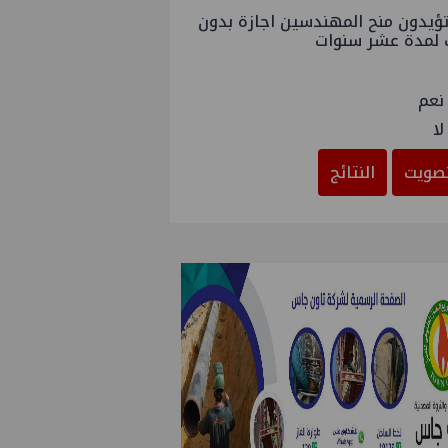
ؤيدون منح المهندسين اجازة بدون
 لمدة عشر سنوات
نعم
لا
صويت
النتائج