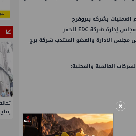
العمليات بشركة بتروفرح
دارة شركة EDC للحفر
 مجلس الادارة والعضو المنتدب شركة برج
لإنتاج
تحالف أوبك+ يتفق على زيادة طفيفة في
إسدال
×
إنتاج النفط خلال سبتمبر
"منتدى 