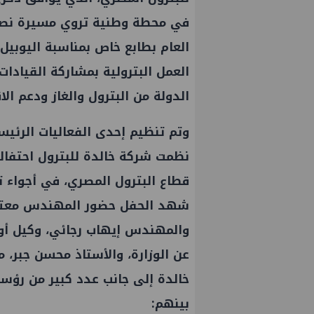
في محطة وطنية تروي مسيرة نصف ق
العام بطابع خاص بمناسبة اليوبيل 
العمل البترولية بمشاركة القيادات
الدولة من البترول والغاز ودعم ال
‏‎وتم تنظيم إحدى الفعاليات الرئي
نظمت شركة خالدة للبترول احتفال
قطاع البترول المصري، في أجواء 
‏‎شهد الحفل حضور المهندس معتز
والمهندس إيهاب رجائي، وكيل أول و
عن الوزارة، والأستاذ محسن جبر، مم
خالدة إلى جانب عدد كبير من رؤسا
بينهم: