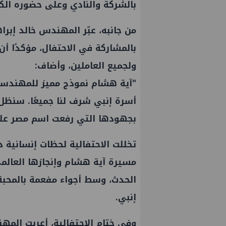
بالشركة والنادي وعلى حضوره الكر
من جانبه، عبّر المهندس خالد إبر
بالمشاركة في الاحتفال، مؤكدًا أ
ولجميع العاملين، وأضاف:
"آية هشام نموذج مميز للمهندسة 
أسرة إنبي شرف لنا جميعًا. سنظل 
بجهودها التي رفعت اسم مصر على 
تخللت الاحتفالية لحظات إنسانية د
مسيرة آية هشام وإنجازها العالمي،
علاء عبدالفتاح يتفقد مصنع ووتك لإنتاج
الحدث، وسط أجواء مفعمة بالمحبة 
الالواح الخشبية بإدكو
إنبي.
وفي ختام الاحتفالية، أعربت المه