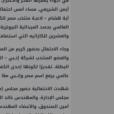
في أجواء يغمرها الفخر والاعتزاز، 
أيمن الشريعي، مساء أمس احتفالي
آية هشام – لاعبـة منتخب مصر للكار
العالمي بحصد الميدالية البرونزية
والعشرين للكاراتيه التي استضافته
وجاء الاحتفال بحضور كريم من ال
والعضو المنتدب لشركة إنــبي – ا
البطلة، تقديرًا لكونها إحدى الكف
عالمي يرفع اسم مصر وإنــبي معًا 
شهدت الاحتفالية حضور مجلس إدار
مجلس الإدارة، والمهندس خالد الج
أمين الصندوق، والأعضاء المهند