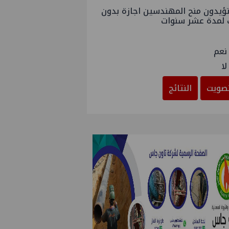
ؤيدون منح المهندسين اجازة بدون
 لمدة عشر سنوات
نعم
لا
صويت
النتائج