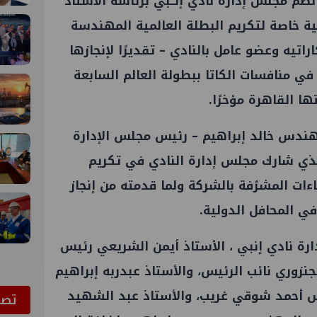
نظّم مجلس إدارة نادي إنــبي برئاسة الأستاذ
ة خاصة لتكريم البطلة العالمية المهندسة
اتيه وعضو عامل بالنادي – تقديرًا لإنجازها
 في منافسات الكاتا ببطولة العالم السابعة
ا القاهرة مؤخرًا.
مهندس خالد إبراهيم – رئيس مجلس الإدارة
لذي شارك مجلس إدارة النادي في تكريم
اءات المشرّفة بالشركة ولما قدمته من إنجاز
في المحافل الدولية.
ة نادي إنبي ، الأستاذ أيمن الشريعي رئيس
نزوري نائب الرئيس، والأستاذ عبدربه إبراهيم
س أحمد شوقي غريب، والأستاذ عبد الشهيد
ﺗﺼﻮ