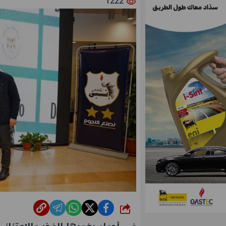
1222
شارك