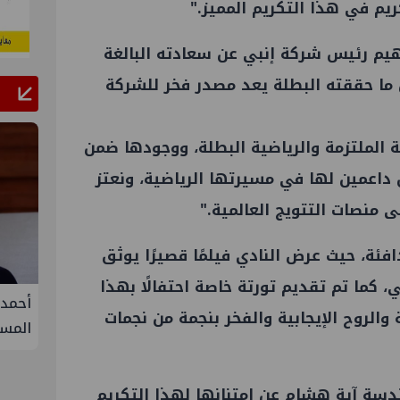
يم في هذا التكريم المميز."
اهيم رئيس شركة إنبي عن سعادته البالغة
ن ما حققته البطلة يعد مصدر فخر للشركة
الملتزمة والرياضية البطلة، ووجودها ضمن
داعمين لها في مسيرتها الرياضية، ونعتز
منصات التتويج العالمية."
افئة، حيث عرض النادي فيلمًا قصيرًا يوثق
 كما تم تقديم تورتة خاصة احتفالًا بهذا
تحالف أوبك+ يتفق على زيادة طفيفة في
أحمد سليمان مقر
والروح الإيجابية والفخر بنجمة من نجمات
إنتاج النفط خلال سبتمبر
المستدامة بنقا
ندسة آية هشام عن امتنانها لهذا التكريم