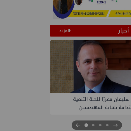
أخبار
المزيد
رًا للجنة التنمية
PMS تنهي أعمال إنزال الخطوط ا
بة المهندسين
الثلاث بمشروع المرحلة الرابعة لت
غاز كاموس البحري التابع لشركة 
سيناء للبترول