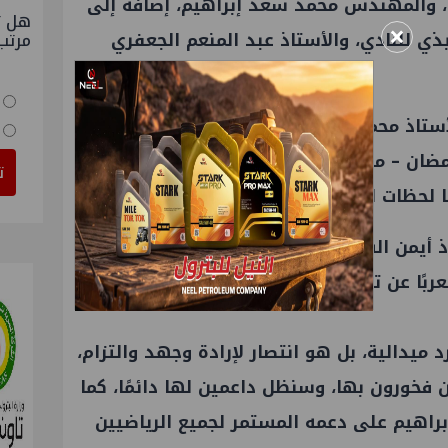
، والمهندس محمد سعد إبراهيم، إضافة إلى
هل ت
×
ذي للنادي، والأستاذ عبد المنعم الجعفري
مرتب
أستاذ محمد ثابت – مساعد رئيس الشركة
رمضان – مساعد رئيس الشركة للأمن بالإضافة
ت
لحظات التكريم والفخر.
تاذ أيمن الشريعي مع رئيس الشركة المهندس
عربًا عن تقديره الكبير لما قدمته آية هشام
ميدالية، بل هو انتصار لإرادة وجهد والتزام،
ن فخورون بها، وسنظل داعمين لها دائمًا، كما
براهيم على دعمه المستمر لجميع الرياضيين