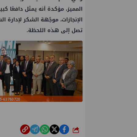
المميز، مؤكدة أنه يمثل دافعًا كبي
الإنجازات، موجّهة الشكر لإدارة 
تصل إلى هذه اللحظة.
63780720-d248-48a3-a8e7-bbf5f5877a15
شارك