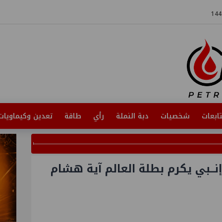
ابعات
شخصيات
دبة النملة
رأي
طاقة
تعدين وكيماويات
إنــبي يكرم بطلة العالم آية هشام