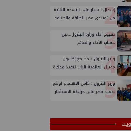
2
إسدال الستار على النسخة الثانية
من "منتدى مصر للطاقة والصناعة
3
2026" بنجاح
تقييم أداء وزارة البترول...بين
حساب الأداء والنتائج
4
وزير البترول يبحث مع إكسون
موبيل العالمية آليات تنفيذ مذكرة
5
التفاهم لربط اكتشافات الشركة
في قبرص بالبنية التحتية المصرية
وزير البترول : كامل الاهتمام لوضع
صعيد مصر على خريطة الاستثمار
البترولي
ﻳﺖ