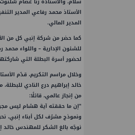
سلام، والأستاذة رنا عصام شلتوت
الأستاذ محمد رفاعي المدير التنفي
المدير المالي.
كما حضر من شركة إنبي كل من ال
للشئون الإدارية – واللواء محمد 
لحضور أسرة البطلة التي شاركتها 
وخلال مراسم التكريم، قدّم الأس
خالد إبراهيم درع النادي للبطلة، م
من إنجاز عالمي، قائلًا:
"إن ما حققته آية هشام ليس مجرد 
ونموذج مشرّف لكل أبناء إنبي، نح
نوجّه بالغ الشكر للمهندس خالد إ