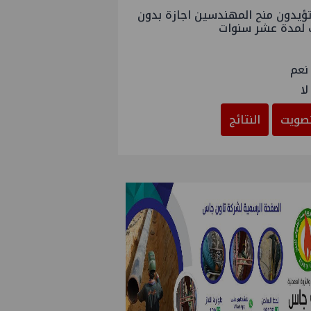
ؤيدون منح المهندسين اجازة بدون
 لمدة عشر سنوات
نعم
لا
صويت
النتائج