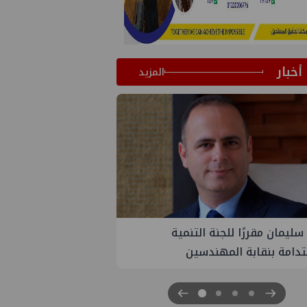
أخبار
المزيد
PM تنهي أعمال إنزال الخطوط البحرية
ث بمشروع المرحلة الرابعة لتنمية حقل
اموس البحري التابع لشركة شمال
 للبترول