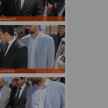
dbd602e8f7
1ac6f7095e