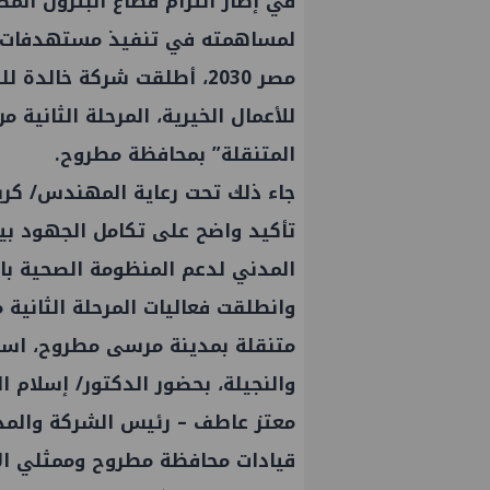
‎في إطار التزام قطاع البترول الم
لمساهمته في تنفيذ مستهدفات ال
مصر 2030، أطلقت شركة خالد
للأعمال الخيرية، المرحلة الثانية 
المتنقلة” بمحافظة مطروح.
‎جاء ذلك تحت رعاية المهندس/ كريم
تأكيد واضح على تكامل الجهود بي
المدني لدعم المنظومة الصحية بال
‎وانطلقت فعاليات المرحلة الثانية 
متنقلة بمدينة مرسى مطروح، اس
والنجيلة، بحضور الدكتور/ إسلام
معتز عاطف – رئيس الشركة والمدير
قيادات محافظة مطروح وممثلي الأ