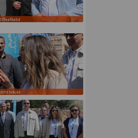
07feaf8a5d
5d0fd7e8c66