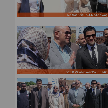
fe64f694-50b0-4da0-b10e-69
52fd1a9b-f40a-4735-bbd1-0