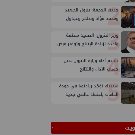
2
حديث الجمعة: بترول الصعيد
ومحمد فؤاد وصلاح وعبدول
3
وزير البترول: الصعيد منطقة
واعدة لزيادة الإنتاج وتوفير فرص
4
عمل
تقييم أداء وزارة البترول...بين
حساب الأداء والنتائج
5
سيدبك تؤكد ريادتها في جودة
الخامات باعتماد عالمي جديد
ﻳﺖ