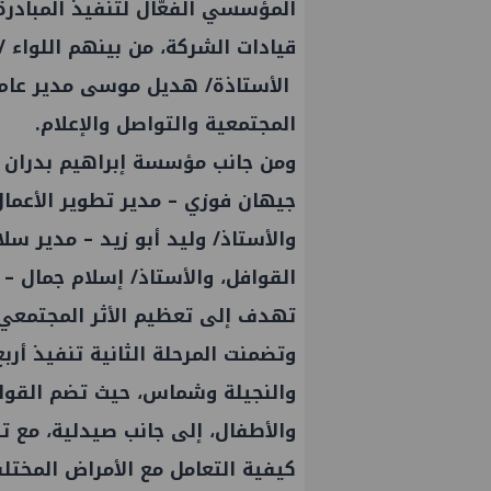
المؤسسي الفعّال لتنفيذ المبادرة
قيادات الشركة، من بينهم اللواء 
الأستاذة/ هديل موسى مدير عام ا
المجتمعية والتواصل والإعلام.
‎ومن جانب مؤسسة إبراهيم بدران ل
جيهان فوزي – مدير تطوير الأعما
والأستاذ/ وليد أبو زيد – مدير سل
القوافل، والأستاذ/ إسلام جمال –
تهدف إلى تعظيم الأثر المجتمعي ل
‎وتضمنت المرحلة الثانية تنفيذ أر
والنجيلة وشماس، حيث تضم القوا
والأطفال، إلى جانب صيدلية، مع ت
كيفية التعامل مع الأمراض المخ