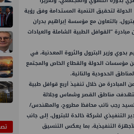
صري بدوره التنموي والمجتمعي، وتعزيزًا
دولة لتحقيق التنمية المستدامة وفق رؤية
ة للبترول، بالتعاون مع مؤسسة إبراهيم بدران
من مبادرة “القوافل الطبية الشاملة والعيادات
 بدوي وزير البترول والثروة المعدنية، في
ن مؤسسات الدولة والقطاع الخاص والمجتمع
مناطق الحدودية والنائية.
من المبادرة من خلال تنفيذ أربع قوافل طبية
تهدفت مناطق القصر وشماس وجلالة
 السيد رجب نائب محافظ مطروح، والمهندس/
 التنفيذي لشركة خالدة للبترول، إلى جانب
جهزة التنفيذية، بما يعكس التنسيق
ﺗﺼﻮ