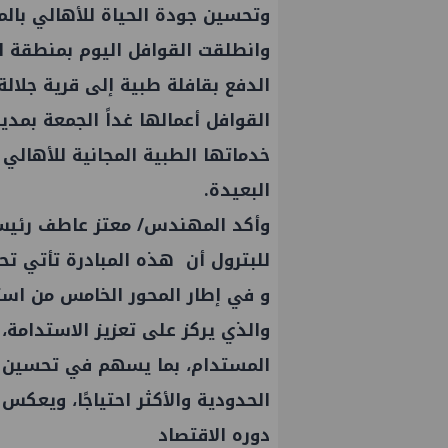
وتحسين جودة الحياة للأهالي بال
‎وانطلقت القوافل اليوم بمنطقة 
الدفع بقافلة طبية إلى قرية جلالة
القوافل أعمالها غداً الجمعة بمد
خدماتها الطبية المجانية للأهالي و
البعيدة.
‎وأكد المهندس/ معتز عاطف رئيس 
للبترول أن هذه المبادرة تأتي تحت
و في إطار المحور الخامس من استرا
والذي يركز على تعزيز الاستدامة،
 يتفقد مصنع ووتك لإنتاج
تحالف أوبك+ يتفق على زيادة ط
المستدام، بما يسهم في تحسين جو
 بإدكو
إنتاج النفط خلال سبتمبر
الحدودية والأكثر احتياجًا، ويعكس 
دوره الاقتصاد