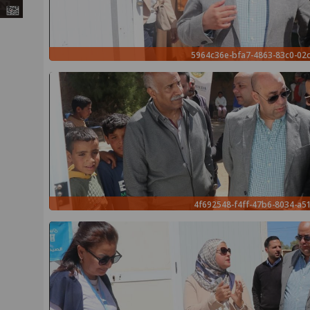
5964c36e-bfa7-4863-83c0-02
4f692548-f4ff-47b6-8034-a5