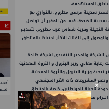
مناطق المستهدفة.
القصر بمدينة مرسى مطروح، بالتوازي مع
 بمدينة الضبعة، فيما من المقرر أن تواصل
ينة النجيلة وقرية شماس غرب مطروح، لتقديم
الوصول إلى الفئات الأكثر احتياجًا بالمناطق
الشركة والمدير التنفيذي لشركة خالدة
 رعاية معالي وزير البترول و الثروة المعدنية
تيجية وزارة البترول والثروة المعدنية،
 ودعم المشروعات ذات الأثر المجتمعي
فيفة في
أحمد سليمان مقررًا للجنة التنمية
S
×
دة الحياة للمواطنين، خاصة بالمناطق
المستدامة بنقابة المهندسين
الثلا
غاز ك
التزام قطاع البترول بدوره التنموي إلى جانب
سيناء