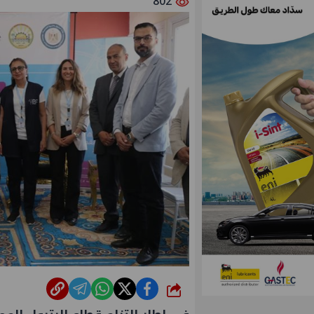
802
شارك