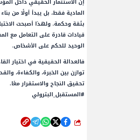
إن الاستثمار الحقيقي داخل المؤسس
المادية فقط، بل يبدأ أولًا من بناء
بثقة وحكمة. ولهذا أصبحت الاختب
قيادات قادرة على التعامل مع الم
الوحيد للحكم على الأشخاص.
فالعدالة الحقيقية في اختيار القا
توازن بين الخبرة، والكفاءة، والقد
تحقيق النجاح والاستقرار معًا.
#المستقبل_البترولي
عمال إنزال الخطوط البحرية
علاء عبدالفتاح يتفقد مصنع ووتك 
المرحلة الرابعة لتنمية حقل
الالواح الخشبية بإدكو
حري التابع لشركة شمال
شارك