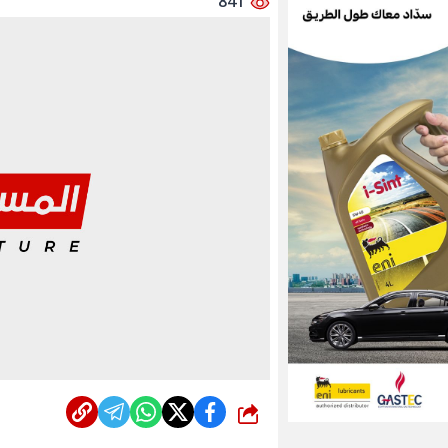
841
شارك