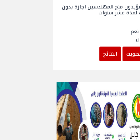
ؤيدون منح المهندسين اجازة بدون
 لمدة عشر سنوات
نعم
لا
صويت
النتائج