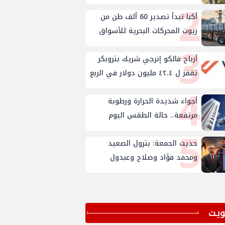
2
المكتب الفني للوزير؟
أكبا تبدأ تصدير 60 ألف طن من
زيوت المحركات البحرية للأسواق
3
الخارجية
أرباح فالكو إنرجي شريك بتروبكر
تقفز ل ٤٢.٤ مليون دولار في الربع
4
الثاني من ٢٠٢٦
أجواء شديدة الحرارة ورطوبة
مرتفعة.. حالة الطقس اليوم
5
الجمعة 7 أغسطس 2026
حديث الجمعة: بترول الصعيد
ومحمد فؤاد وصلاح وعبدول
ﻳﺖ