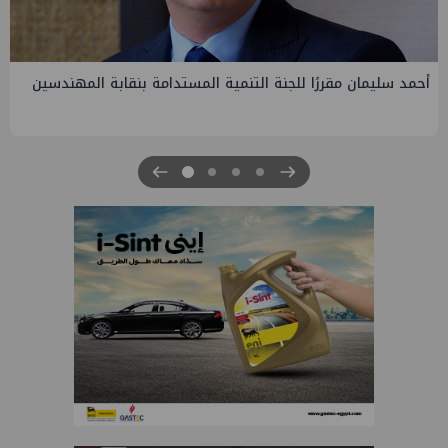
PMS تنهي أعمال إنزال الخطوط البحرية الثلاث بمشروع المرحلة
الرابعة لتنمية حقل غاز كاموس البحري التابع لشركة شمال سيناء
للبترول