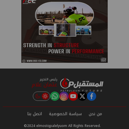
رئيس التحرير
عثمان علام
instagram
tiktok
youtube
twitter
facebook
من نحن
سياسة الخصوصية
اتصل بنا
©2024 elmostqpalelyuom All Rights Reserved.