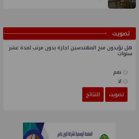
ﺗﺼﻮﻳﺖ
هل تؤيدون منح المهندسين اجازة بدون مرتب لمدة عشر
سنوات
نعم
لا
تصويت
النتائج