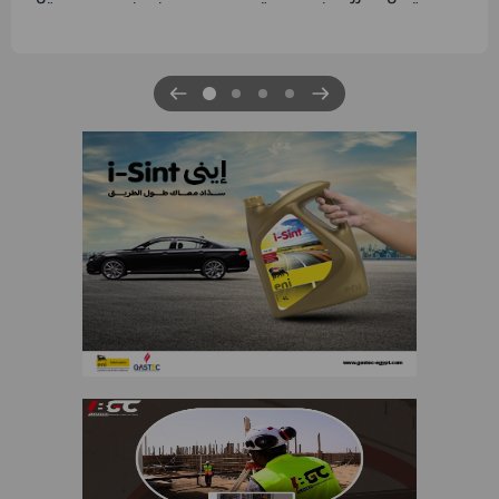
الرابعة لتنمية حقل غاز كاموس البحري التابع لشركة شم
للبترول