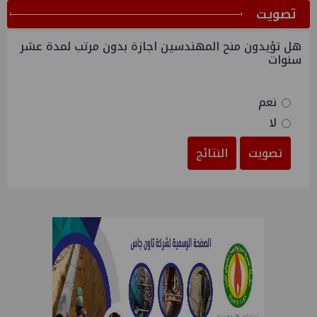
ﺗﺼﻮﻳﺖ
هل تؤيدون منح المهندسين اجازة بدون مرتب لمدة عشر
سنوات
نعم
لا
تصويت
النتائج