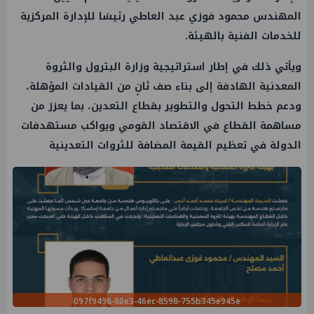
المهندس محمود فوزي عبد العاطي رئيسًا للإدارة المركزية
للخدمات الفنية بالهيئة.
ويأتي ذلك في إطار استراتيجية وزارة البترول والثروة
المعدنية الهادفة إلى بناء صف ثانٍ من القيادات المؤهلة،
ودعم خطط التحول والتطوير بقطاع التعدين، بما يعزز من
مساهمة القطاع في الاقتصاد القومي ويواكب مستهدفات
الدولة في تعظيم القيمة المضافة للثروات التعدينية
097f9498-80e3-46ec-8598-755b345e945e