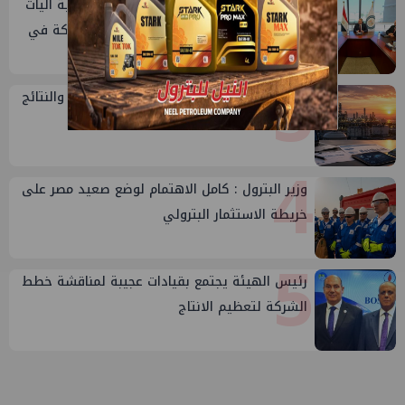
2
وزير البترول يبحث مع إكسون موبيل العالمية آليات
تنفيذ مذكرة التفاهم لربط اكتشافات الشركة في
قبرص بالبنية التحتية المصرية
3
تقييم أداء وزارة البترول...بين حساب الأداء والنتائج
4
وزير البترول : كامل الاهتمام لوضع صعيد مصر على
خريطة الاستثمار البترولي
5
رئيس الهيئة يجتمع بقيادات عجيبة لمناقشة خطط
الشركة لتعظيم الانتاج