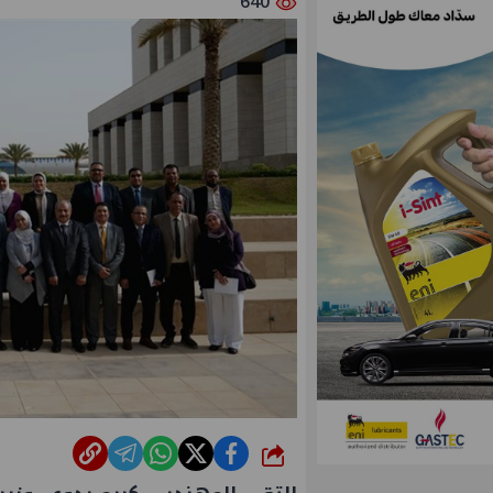
640
شارك