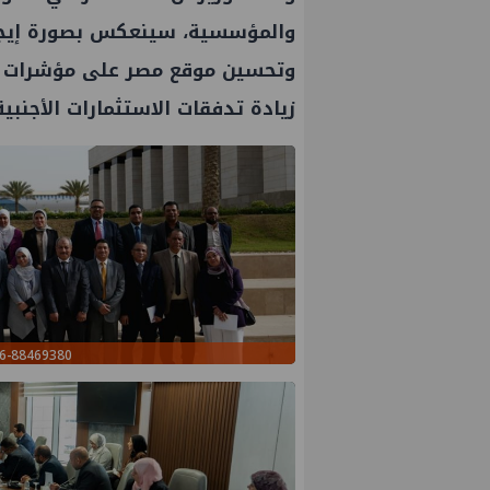
والمؤسسية، سينعكس بصورة إيجاب
وتحسين موقع مصر على مؤشرات جذب 
زيادة تدفقات الاستثمارات الأجنب
88469380-a7fa-4f2e-b019-790e9aee62b6