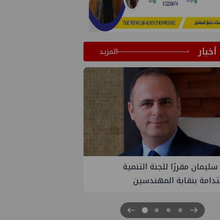
أخبار
المزيد
PM تنهي أعمال إنزال الخطوط البحرية
ث بمشروع المرحلة الرابعة لتنمية حقل
اموس البحري التابع لشركة شمال
 للبترول