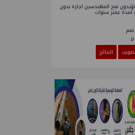
ؤيدون منح المهندسين اجازة بدون
 لمدة عشر سنوات
نعم
لا
صويت
النتائج