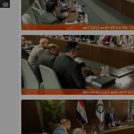
ae1f2d1f-aed9-4f16-b796-73
80545e43-1167-4c0f-a97f-01