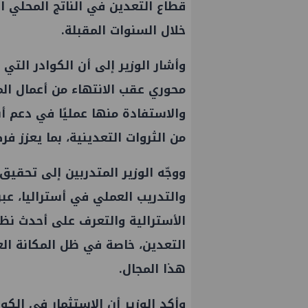
خلال السنوات المقبلة.
وأشار الوزير إلى أن الكوادر الت
محوري عقب الانتهاء من أعمال الم
والاستفادة منها عمليًا في دعم 
من الثروات التعدينية، بما يعزز ف
ووجّه الوزير المتدربين إلى تحقي
والتدريب العملي في أستراليا، عب
الأسترالية والتعرف على أحدث نظ
 يتفقد مصنع ووتك لإنتاج
تحالف أوبك+ يتفق على زيادة ط
التعدين، خاصة في ظل المكانة العا
 بإدكو
إنتاج النفط خلال سبتمبر
هذا المجال.
وأكد الوزير أن الاستثمار في الكوا