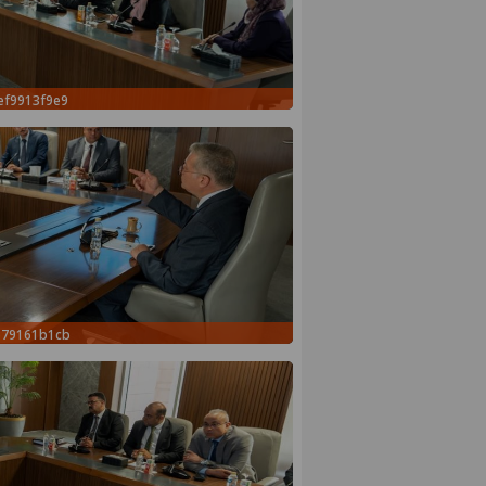
ef9913f9e9
579161b1cb