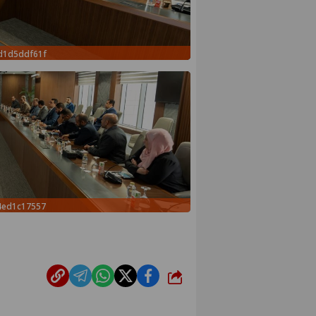
d1d5ddf61f
4ed1c17557
شارك