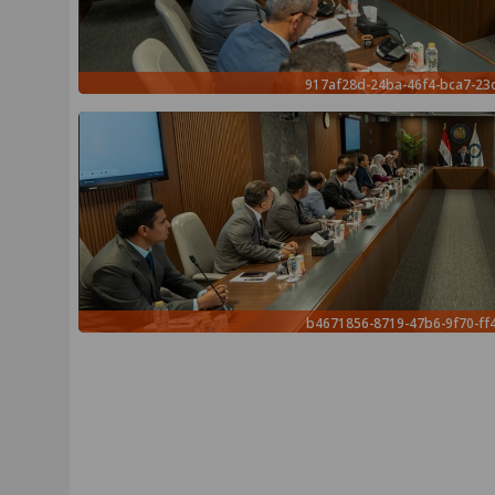
917af28d-24ba-46f4-bca7-23
b4671856-8719-47b6-9f70-ff