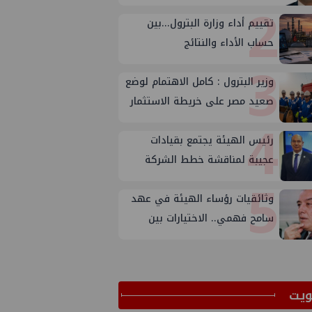
2
تقييم أداء وزارة البترول...بين
حساب الأداء والنتائج
3
وزير البترول : كامل الاهتمام لوضع
صعيد مصر على خريطة الاستثمار
4
البترولي
رئيس الهيئة يجتمع بقيادات
عجيبة لمناقشة خطط الشركة
5
لتعظيم الانتاج
وثائقيات رؤساء الهيئة في عهد
سامح فهمي.. الاختيارات بين
الأسباب والأهداف
ﻳﺖ