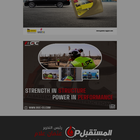
رئيس التحرير
عثمان علام