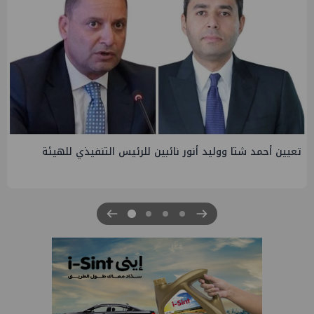
تاون جاس تسيطر علي كسر ماسورة في ترعة الإسماعيلية