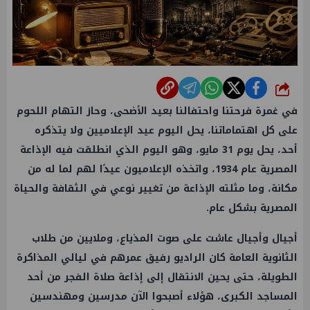
شارك
في غمرة فرحتنا واحتفالنا بعيد الأضحى، وحاز التهام اللحوم
على كل اهتماماتنا، يحل اليوم عيد الإعلاميين ولا يتذكره
أحد، يحل يوم 31 مايو، وهو اليوم الذي انطلقت فيه الإذاعة
المصرية عام 1934، واتخذه الإعلاميون عيدًا لهم لما له من
مكانة، وما مثلته الإذاعة من تغيير نوعي في الثقافة والحياة
المصرية بشكل عام.
أجيال وأجيال عاشت على صوت المذياع، وملايين من طلاب
الثانوية العامة كان الراديو رفيق عمرهم في ليالي المذاكرة
الطويلة، حتى يحين الانتقال إلى إذاعة صلاة الفجر من أحد
المساجد الكبرى، هؤلاء أصبحوا الآن مدرسين ومهندسين