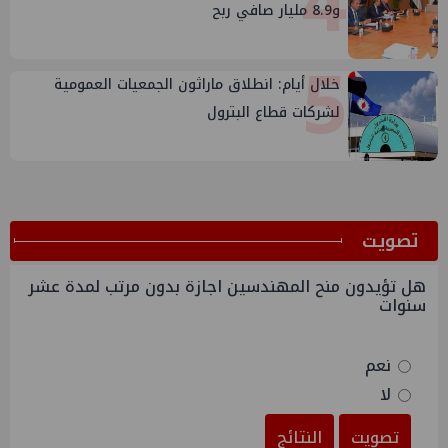
4
و8.9 مليار صافي ربح
5
خلال أيام: انطلاق ماراثون الجمعيات العمومية
لشركات قطاع البترول
ﺗﺼﻮﻳﺖ
هل تؤيدون منح المهندسين اجازة بدون مرتب لمدة عشر
سنوات
نعم
لا
تصويت
النتائج