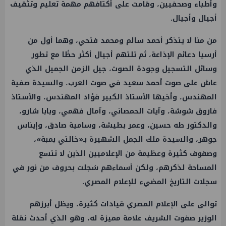
وأطباء وصحفيين، وقامت على أكتافهم مهمة تعليم وتثقيف
أجيال وأجيال.
من منا لا يتذكر أحمد سالم ومحمد فتحي، وهما أول من
أرسيا دعائم الإذاعة، ثم تلتهم أجيال أكثر حظًا مع تطور
وسائل التسجيل وجودة الصوت، جيل الزمن الجميل الذي
عاش على صوت أحمد سعيد في صوت العرب، والسيدة صفية
المهندس، وأخيها الأستاذ الكبير فؤاد المهندس، والأستاذ
فاروق شوشة، وآيات الحمصاني، وآمال فهمي، وبابا شارو،
والدكتور طه حسين، وعمر بطيشة، وسامية صادق، وإيناس
جوهر، والسيدة ملك الجمل الشهيرة بـ«خالتي بمبة»،
وصفوف كثيرة وعظيمة من الإعلاميين الذين لا تتسع
المساحة لذكرهم، ولكن أسماءهم سُجلت بحروف من نور في
سجلات التاريخ المضيء للإعلام المصري.
توالى على الإعلام المصري قيادات كثيرة، ويظل أبرزهم
الوزير صفوت الشريف علامة مميزة له، وهو الذي أحدث نقلة