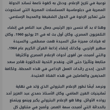
نوعية في تاريخ الإعلام، ودخل به كقوة ناعمة تساند الدولة
المصرية في دبلوماسية المسلسلات المصرية التي استحوذت
على تفكير الإخوة في الدول الشقيقة والمحيط الإسلامي.
وهنا لا بد ألا ننسى دور الرئيس جمال عبد الناصر في إنشاء
التلفزيون المصري، وكان أول بث له في 21 يوليو 1960، وكان
له قيادات مميزة مثل السيدة همت مصطفى، والسيدة
سهير الإتربي، وكذلك إنشاء إذاعة القرآن الكريم عام 1964،
والتي أصبحت من أقوى أدوات الإعلام المصري وأكثرها
متابعة وتأثيرًا حتى الآن، ونقدم التحية للدكتورة هاجر سعد
الدين، إحدى رائدات العمل الإذاعي في هذه المحطة، ولكافة
المذيعين والعاملين في هذه القناة العتيدة.
ونرصد أيضًا تطور الإعلام البترولي الذي وُلد في نهاية
ثمانينيات القرن الماضي، وكان الأستاذ حمدي عبد العزيز أحد
رواده الأوائل، وها هو الإعلام البترولي يكبر وينمو ويتمتع
بالحداثة التي أصبحت سمة العصر، وأصبح في متناول كل