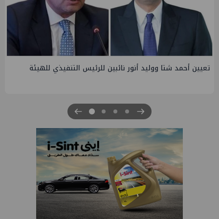
تاون جاس تسيطر علي كسر ماسورة في ترعة الإسماعيلية