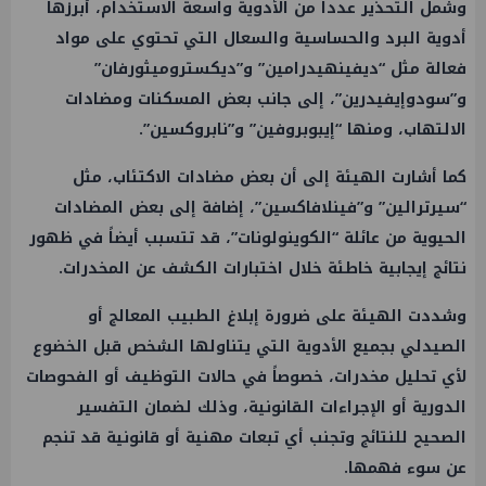
وشمل التحذير عدداً من الأدوية واسعة الاستخدام، أبرزها
أدوية البرد والحساسية والسعال التي تحتوي على مواد
فعالة مثل “ديفينهيدرامين” و”ديكستروميثورفان”
و”سودوإيفيدرين”، إلى جانب بعض المسكنات ومضادات
الالتهاب، ومنها “إيبوبروفين” و”نابروكسين”.
كما أشارت الهيئة إلى أن بعض مضادات الاكتئاب، مثل
“سيرترالين” و”فينلافاكسين”، إضافة إلى بعض المضادات
الحيوية من عائلة “الكوينولونات”، قد تتسبب أيضاً في ظهور
نتائج إيجابية خاطئة خلال اختبارات الكشف عن المخدرات.
وشددت الهيئة على ضرورة إبلاغ الطبيب المعالج أو
الصيدلي بجميع الأدوية التي يتناولها الشخص قبل الخضوع
لأي تحليل مخدرات، خصوصاً في حالات التوظيف أو الفحوصات
الدورية أو الإجراءات القانونية، وذلك لضمان التفسير
الصحيح للنتائج وتجنب أي تبعات مهنية أو قانونية قد تنجم
عن سوء فهمها.