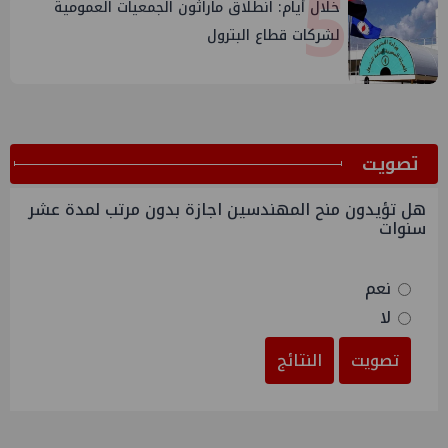
5
خلال أيام: انطلاق ماراثون الجمعيات العمومية
لشركات قطاع البترول
ﺗﺼﻮﻳﺖ
هل تؤيدون منح المهندسين اجازة بدون مرتب لمدة عشر
سنوات
نعم
لا
تصويت
النتائج