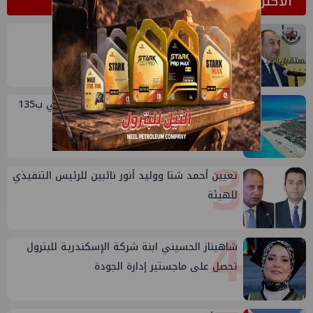
الأكثر قراءة
1
وتلك مفاجأة أخرى في حق الشيمي
2
صفقة إماراتية جديدة في الساحل الشمالي ب135
مليار جنيه لتطوير الجفيرة
3
تعيين أحمد شتا ووليد أنور نائبين للرئيس التنفيذي
للهيئة
4
شاهيناز الحسيني ابنة شركة الإسكندرية للبترول
تحصل على ماجستير إدارة الجودة