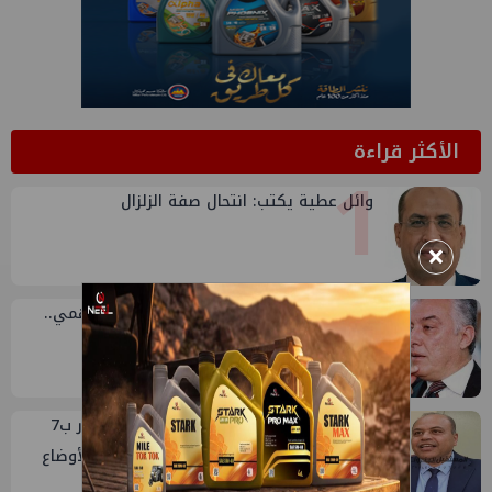
الأكثر قراءة
1
وائل عطية يكتب: انتحال صفة الزلزال
×
2
وثائقيات رؤساء الهيئة في عهد سامح فهمي..
الاختيارات بين الأسباب والأهداف
3
هيئة البترول تراجع تقارير استهلاك السولار ب7
تابعة للنيل وتوتال وبترومين بعد تصحيح الأوضاع