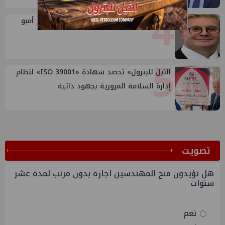
4
اليوم: وزير البترول يتفقد حقل البركة بكوم أمبو
5
النيل للبترول» تحصد شهادة «ISO 39001» لنظام
إدارة السلامة المرورية بجهود ذاتية
ﺗﺼﻮﻳﺖ
هل تؤيدون منح المهندسين اجازة بدون مرتب لمدة عشر
سنوات
نعم