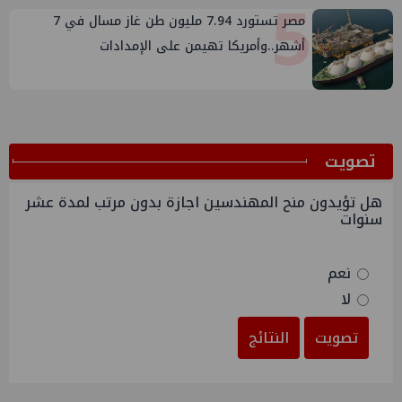
5
مصر تستورد 7.94 مليون طن غاز مسال في 7
أشهر..وأمريكا تهيمن على الإمدادات
ﺗﺼﻮﻳﺖ
هل تؤيدون منح المهندسين اجازة بدون مرتب لمدة عشر
سنوات
نعم
لا
تصويت
النتائج