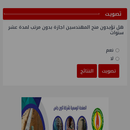
ﺗﺼﻮﻳﺖ
هل تؤيدون منح المهندسين اجازة بدون مرتب لمدة عشر
سنوات
نعم
لا
تصويت
النتائج