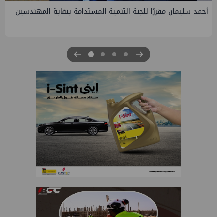
PMS تنهي أعمال إنزال الخطوط البحرية الثلاث بمشروع المرحلة
الرابعة لتنمية حقل غاز كاموس البحري التابع لشركة شمال سيناء
للبترول