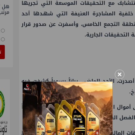
تتشابك مع التحقيقات الموسعة التي تجريها
هل ت
مرتب
خلفية المشاجرة العنيفة التي شهدها أحد
طقة التجمع الخامس، وأسفرت عن صدور قرار
التحقيقات الجارية.
ت
×
أصدرت، الأحد الماضي، بياناً رسمياً كشفت فيه
خ.
ى أموال المتهمين في القضية، ومنعهم مؤقتاً
لفصل النهائي في القضية.
ات المالية الموازية بشأن تتبع عائدات النشاط