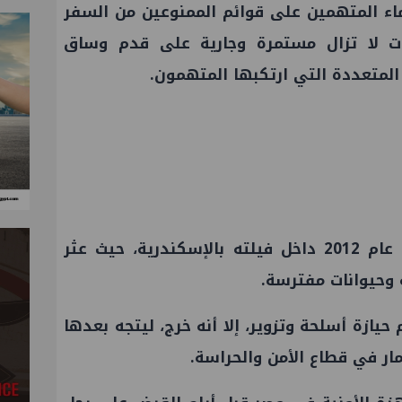
سماء المتهمين على قوائم الممنوعين من السفر
قات لا تزال مستمرة وجارية على قدم وساق
لمتعددة التي ارتكبها المتهمون.
يذكر أنه تم توقيف صبري نخنوخ عام 2012 داخل فيلته بالإسكندرية، حيث عثر
 وحيوانات مفترسة.
يازة أسلحة وتزوير، إلا أنه خرج، ليتجه بعدها
مار في قطاع الأمن والحراسة.