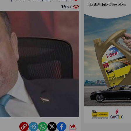
1957
شارك