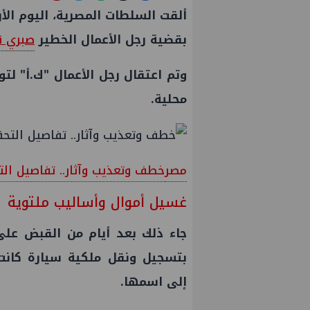
ألقت السلطات المصرية، اليوم الأ
بقضية رجل الأعمال الخطير
صبري ن
وتم اعتقال رجل الأعمال "ك.أ" لت
محلية.
مصر
خطف وتعذيب وآثار.. تفاصيل ال
غسيل أموال وأساليب ملتوية
جاء ذلك بعد أيام من القبض على 
بتسجيل ونقل ملكية سيارة كانت
إلى اسمها.