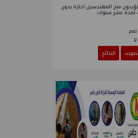
ؤيدون منح المهندسين اجازة بدون
 لمدة عشر سنوات
نعم
لا
صويت
النتائج