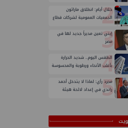
2
خلال أيام: انطلاق ماراثون
الجمعيات العمومية لشركات قطاع
3
البترول
إيني تعين مديراً جديد لها في
مصر
4
الطقس اليوم.. شديد الحرارة
بأغلب الأنحاء ورطوبة والمحسوسة
5
بالقاهرة 38 درجة
مجرد رأي: لماذا لا يتدخل أحمد
راندي في إعداد لائحة هيئة
الثروة المعدنية ؟
ﻳﺖ