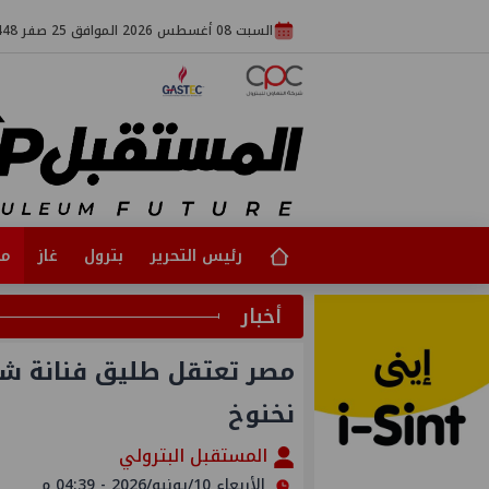
السبت 08 أغسطس 2026 الموافق 25 صفر 1448
رئيس التحرير
بترول
غاز
مت
أخبار
مصر تعتقل طليق فنانة شه
نخنوخ
المستقبل البترولي
الأربعاء 10/يونيو/2026 - 04:39 م