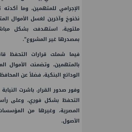
الإجرامي للمتهمين، وما أكدته
نخنوخ وآخرين لغسل الأموال الم
ملتوية، استهدفت بشكل مباشر
بمصدرها غير المشروع".
فيما شملت قرارات التحفظ قائ
بالمتهمين، وتضمنت الأموال الم
الودائع البنكية، فضلاً عن المحافظ
وفور صدور القرار، باشرت النيابة
لى النسخة الثانية من
PMS تنهي أعمال إنزال الخطوط 
التحفظ بشكل فوري، وعلى رأسها
والصناعة 2026" بنجاح
الثلاث بمشروع المرحلة الرابعة ل
المصرية، وغيرها من المؤسسا
غاز كاموس البحري التابع لشركة
الأصول.
سيناء للبترول