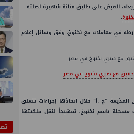
ربعاء، القبض على طليق فنانة شهيرة لصلته
خنوخ
.
ورطه في معاملات مع نخنوخ، وفق وسائل إعلام
تحقيق مع صبري نخنوخ في مصر
المذيعة "ج .أ" خلال اتخاذها إجراءات تتعلق
 مسجلة باسم نخنوخ، تمهيداً لنقل ملكيتها
ﺗﺼﻮ