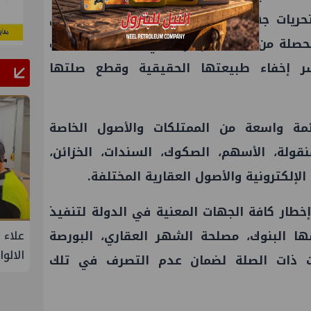
 تحريات جهات البحث حول لجوء المتهم صبري
تحصلة من نشاطهم الإجرامي عبر عدة أساليب
 إخفاء طبيعتها الحقيقية وقطع صلتها
مة واسعة من الممتلكات والأصول الخاصة
نقولة، الأسهم، الصكوك، السندات، الخزائن،
 الإلكترونية والأصول العقارية المختلفة.
 إخطار كافة الجهات المعنية في الدولة لتنفيذ
البحرية
علاء عبدالفتاح يتفقد مصنع ووتك لإنتاج
جنوب 
 البنوك، مصلحة الشهر العقاري، البورصة
تنمية حقل
الالواح الخشبية بإدكو
الأزم
ت ذات الصلة لضمان عدم التصرف في تلك
 شمال