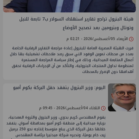
هيئة البترول تراجع تقارير استهلاك السولار ب7 تابعة للنيل
وتوتال وبترومين بعد تصحيح الأوضاع
الأربعاء 05/أغسطس/2026 - 02:21 م
قررت الهيئة المصرية العامة للبترول إعادة مراجعة التقارير الرقابية الخاصة
بعدد من محطات تموين الوقود التي سبق رصد ملاحظات تشغيلية بها خلال
أعمال المتابعة الميدانية، وذلك في إطار سياسة المراجعة المستمرة
لمنظومة تداول المنتجات البترولية، والتأكد من أن الإجراءات الرقابية تحقق
أهدافها دون الإضرار بالمحطات
اليوم: وزير البترول يتفقد حقل البركة بكوم أمبو
الثلاثاء 04/أغسطس/2026 - 09:45 م
يقوم المهندس كريم بدوي، وزير البترول والثروة المعدنية،
بزيارة ميدانية إلى منطقة كوم أمبو بمحافظة أسوان، يتفقد
خلالها حقل البركة الذي يبلغ متوسط إنتاجه نحو 250 برميل
زيت خام يوميًا، وتديره شركة ميدتيرا برئاسة المهندس