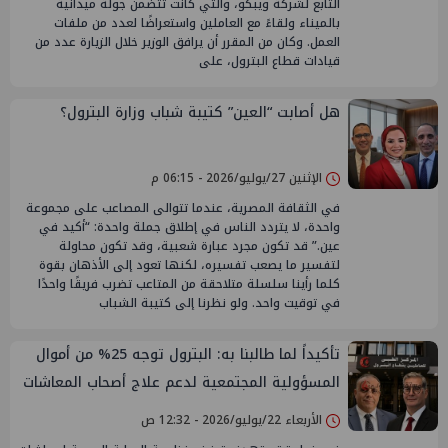
التابع لشركة ويبكو، والتي كانت تتضمن جولة ميدانية
بالميناء ولقاءً مع العاملين واستعراضًا لعدد من ملفات
العمل. وكان من المقرر أن يرافق الوزير خلال الزيارة عدد من
قيادات قطاع البترول، على
هل أصابت “العين” كتيبة شباب وزارة البترول؟
الإثنين 27/يوليو/2026 - 06:15 م
في الثقافة المصرية، عندما تتوالى المصاعب على مجموعة
واحدة، لا يتردد الناس في إطلاق جملة واحدة: “أكيد في
عين.” قد تكون مجرد عبارة شعبية، وقد تكون محاولة
لتفسير ما يصعب تفسيره، لكنها تعود إلى الأذهان بقوة
كلما رأينا سلسلة متلاحقة من المتاعب تضرب فريقًا واحدًا
في توقيت واحد. ولو نظرنا إلى كتيبة الشباب
تأكيداً لما طالبنا به: البترول توجه 25% من أموال
المسؤولية المجتمعية لدعم علاج أصحاب المعاشات
الأربعاء 22/يوليو/2026 - 12:32 ص