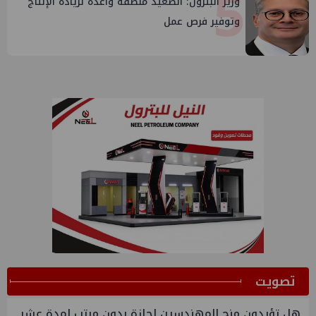
5
وزير البترول: الصعيد منطقة واعدة لزيادة الإنتاج
وتوفير فرص عمل
ﺗﺼﻮﻳﺖ
هل تؤيدون منح المهندسين اجازة بدون مرتب لمدة عشر