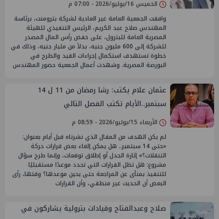
الخميس 16/يوليو/2026 - 07:00 م
وافقت الجمعية العامة غير العادية لشركة بترومنت، برئاسة
المهندس صلاح عبد الكريم، الرئيس التنفيذي للهيئة
المصرية العامة للبترول، على خفض رأس المال المصدر
للشركة إلى 600 مليون جنيه، بدلاً من مليار جنيه، وذلك في
خطوة تستهدف استكمال إجراءات القيد والطرح في
البورصة المصرية. وشهدت أعمال الجمعية حضور المهندس
عثمان علام يكتب: رشا رمضان من 11 ل 14
سبتمبر..الأيام تكتب الفصل التالي
الأربعاء 15/يوليو/2026 - 08:59 م
لم يكن الهدف من المقال الذي نشرناه قبل أيام بعنوان:
«حتى 14 سبتمبر.. هل يمكن إلغاء بعض قرارات حركة
التنقلات؟» إثارة الجدل أو إطلاق توقعات، وإنما طرح سؤال
مشروع: هل تظل القرارات التي تحدد موعدًا مستقبليًا
للتنفيذ بمنأى عن المراجعة حتى يحين موعدها؟ وقتها، رأى
البعض أن الحديث غير منطقي، وأن القرارات
صلاح وعبدالفتاح وقيادات بترولية يشاركون في