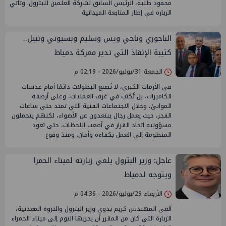
محمود طلبة، الرئيس السابق لشركة العلمين للبترول. وتأتي
الزيارة في إطار المتابعة الميدانية
الباجوري وناجي ويس وسليم وبسيوني ونبيل..
كتيبة الإنقاذ التي تدير معركة دمياط
الجمعة 31/يوليو/2026 - 02:19 م
في الأزمات الكبرى، لا تُصنع البطولات دائمًا أمام عدسات
الكاميرات، بل تُكتب في غرف العمليات، وعلى أرصفة
الموانئ، وخلال الاجتماعات الفنية التي تمتد حتى ساعات
الفجر، حيث يعمل رجال يبتعدون عن الأضواء، لكنهم يتحملون
مسؤولية اتخاذ القرار في أصعب اللحظات، حتى تعود
المنظومة إلى العمل بكفاءة وأمان. ومنذ وقوع
عاجل: وزير البترول يلغي زيارته لميناء الحمرا
ويتوجه لدمياط
الأربعاء 29/يوليو/2026 - 04:36 م
ألغى المهندس كريم بدوي وزير البترول والثروة المعدنية،
الزيارة التي كان من المقرر أن يجريها اليوم إلى ميناء الحمراء