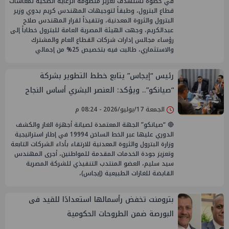
في خطوة تستهدف تعزيز منظومة الرعاية الصحية لمعاشات
قطاع البترول، وطبقاً لتوجيهات المهندس كريم بدوي وزير
البترول والثروة المعدنية، وتتفيذاً لقرار المهندس صلاح
عبدالكريم، وجهت الهيئة المصرية العامة للبترول خطاباً إلى
رؤساء مجالس إدارات شركات القطاع العام والمشترك
والاستثماري، طالبت فيه بتخصيص 25% من إجمالي
رئيس “إيجاس” يتابع خطط التطوير بشركة
“صيانكو”.. ويؤكد: العنصر البشري أساس النجاح
والتحول الرقمي ركيزة لتطوير الخدمات
الجمعة 17/يوليو/2026 - 08:24 م
🔴 “صيانكو” الجهة المعتمدة لصيانة أجهزة الغاز والكشف
الدوري عليها عبر الخط الساخن 19994 في إطار استراتيجية
وزارة البترول والثروة المعدنية للارتقاء بأداء الشركات التابعة
وتعزيز جودة الخدمات المقدمة للمواطنين، أجرى المهندس
سيد سليم، العضو المنتدب التنفيذي للشركة المصرية
القابضة للغازات الطبيعية (إيجاس)،
بترومنت تخفض رأسمالها استعدادًا للقيد فى
البورصة ضمن الطروحات الحكومية