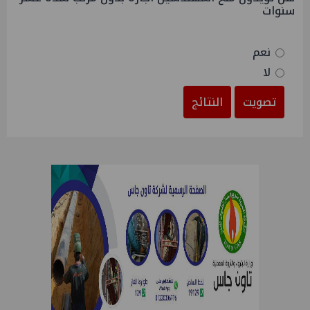
سنوات
نعم
لا
تصويت
النتائج