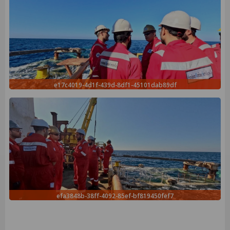
e17c4019-4d1f-439d-8df1-45101dab89df
efa3848b-38ff-4092-85ef-bf819450fef7