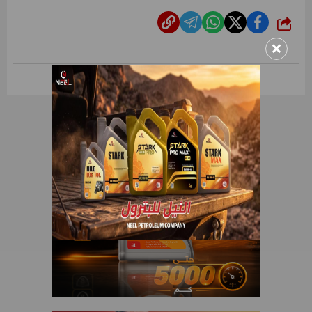
شارك
×