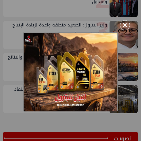
وعبدول
3
×
وزير البترول: الصعيد منطقة واعدة لزيادة الإنتاج
وتوفير فرص عمل
4
تقييم أداء وزارة البترول...بين حساب الأداء والنتائج
5
سيدبك تؤكد ريادتها في جودة الخامات باعتماد
عالمي جديد
ﺗﺼﻮﻳﺖ